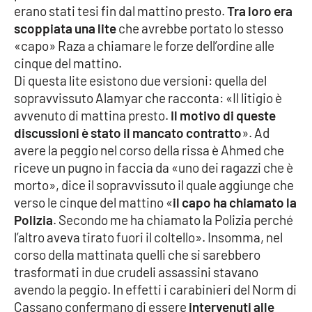
PROGETTI
SPECIALI
erano stati tesi fin dal mattino presto.
Tra loro era
scoppiata una lite
che avrebbe portato lo stesso
Buona Sanità Calabria
«capo» Raza a chiamare le forze dell’ordine alle
cinque del mattino.
Di questa lite esistono due versioni: quella del
LA
CALABRIAVISIONE
sopravvissuto Alamyar che racconta: «Il litigio è
avvenuto di mattina presto.
Il motivo di queste
Destinazioni
discussioni è stato il mancato contratto
». Ad
avere la peggio nel corso della rissa è Ahmed che
Eventi
riceve un pugno in faccia da «uno dei ragazzi che è
morto», dice il sopravvissuto il quale aggiunge che
Food
verso le cinque del mattino «
il capo ha chiamato la
Polizia
. Secondo me ha chiamato la Polizia perché
Storie
l’altro aveva tirato fuori il coltello». Insomma, nel
corso della mattinata quelli che si sarebbero
trasformati in due crudeli assassini stavano
LAC
NETWORK
avendo la peggio. In effetti i carabinieri del Norm di
Cassano confermano di essere
intervenuti alle