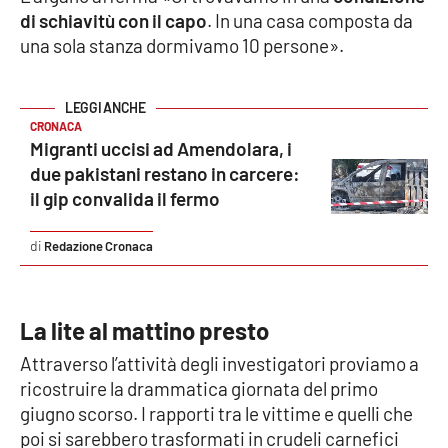
di schiavitù con il capo
. In una casa composta da
una sola stanza dormivamo 10 persone».
EDIZIONI
LOCALI
Catanzaro
CRONACA
Migranti uccisi ad Amendolara, i
Crotone
due pakistani restano in carcere:
il gip convalida il fermo
Vibo Valentia
Redazione Cronaca
Reggio Calabria
Cosenza
La lite al mattino presto
Attraverso l’attività degli investigatori proviamo a
Lamezia Terme
ricostruire la drammatica giornata del primo
giugno scorso. I rapporti tra le vittime e quelli che
poi si sarebbero trasformati in crudeli carnefici