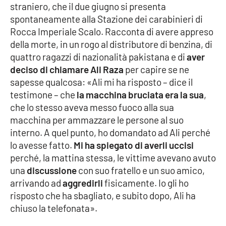
straniero, che il due giugno si presenta
spontaneamente alla Stazione dei carabinieri di
APP
Rocca Imperiale Scalo. Racconta di avere appreso
Android
della morte, in un rogo al distributore di benzina, di
quattro ragazzi di nazionalità pakistana e di
aver
Apple
deciso di chiamare Ali Raza
per capire se ne
sapesse qualcosa: «Ali mi ha risposto – dice il
testimone – che
la macchina bruciata era la sua
,
che lo stesso aveva messo fuoco alla sua
macchina per ammazzare le persone al suo
interno. A quel punto, ho domandato ad Ali perché
lo avesse fatto.
Mi ha spiegato di averli uccisi
perché, la mattina stessa, le vittime avevano avuto
una
discussione
con suo fratello e un suo amico,
arrivando ad
aggredirli
fisicamente. Io gli ho
risposto che ha sbagliato, e subito dopo, Ali ha
chiuso la telefonata».