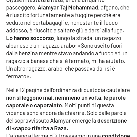
Parchi Marini Calabria
passeggero,
Alamyar Taj Mohammad
, afgano, che
è riuscito fortunatamente a fuggire perché era
Leggendo Alvaro insieme
seduto nel portabagagli e, nonostante il fuoco
addosso, è riuscito a saltare giù e darsi alla fuga.
Imprese Di Calabria
Lo hanno soccorso
, lungo la strada, un ragazzo
albanese e un ragazzo arabo: «Sono uscito fuori
dalla benzina mentre stavo andando a fuoco ed un
Le perfidie di Antonella Grippo
ragazzo albanese che si è fermato, mi ha aiutato.
Un altro ragazzo, arabo, che passava da lì si è
Venti di comunicazione
fermato».
Nelle 12 pagine dell’ordinanza di custodia cautelare
STREAMING
non si leggono mai, nemmeno un volta, le parole
caporale o caporalato
. Molti punti di questa
LaC TV
vicenda sono ancora da chiarire. Solo dalle parole
del sopravvissuto Alamyar emerge la
descrizione
LaC Network
di «capo» riferita a Raza
.
L’afgano afferma «Ci trovavamo in una
condizione
LaC OnAir