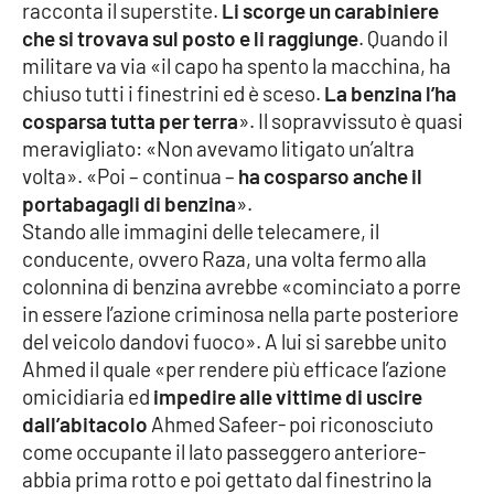
racconta il superstite.
Li scorge un carabiniere
che si trovava sul posto e li raggiunge
. Quando il
militare va via «il capo ha spento la macchina, ha
chiuso tutti i finestrini ed è sceso.
La benzina l’ha
cosparsa tutta per terra
». Il sopravvissuto è quasi
meravigliato: «Non avevamo litigato un’altra
volta». «Poi – continua –
ha cosparso anche il
portabagagli di benzina
».
Stando alle immagini delle telecamere, il
conducente, ovvero Raza, una volta fermo alla
colonnina di benzina avrebbe «cominciato a porre
in essere l’azione criminosa nella parte posteriore
del veicolo dandovi fuoco». A lui si sarebbe unito
Ahmed il quale «per rendere più efficace l’azione
omicidiaria ed
impedire alle vittime di uscire
dall’abitacolo
Ahmed Safeer- poi riconosciuto
come occupante il lato passeggero anteriore-
abbia prima rotto e poi gettato dal finestrino la