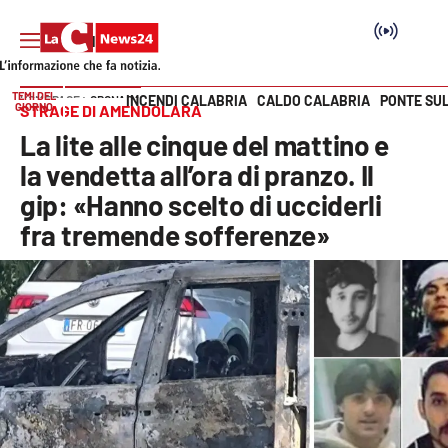
TEMI DEL
INCENDI CALABRIA
CALDO CALABRIA
PONTE SU
HOME PAGE
CRONACA
GIORNO
STRAGE DI AMENDOLARA
Vai
La lite alle cinque del mattino e
SEZIONI
la vendetta all’ora di pranzo. Il
gip: «Hanno scelto di ucciderli
Cronaca
fra tremende sofferenze»
Politica
Attualità
Economia e lavoro
Italia Mondo