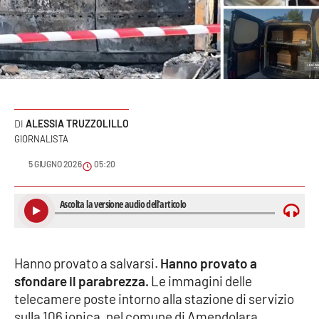
Sanità
Sport
Cultura
Podcast
ALESSIA TRUZZOLILLO
GIORNALISTA
Meteo
5 GIUGNO 2026
05:20
Editoriali
VIDEO
Hanno provato a salvarsi.
Hanno provato a
Ambiente
sfondare il parabrezza.
Le immagini delle
telecamere poste intorno alla stazione di servizio
Cronaca
sulla 106 jonica, nel comune di Amendolara,