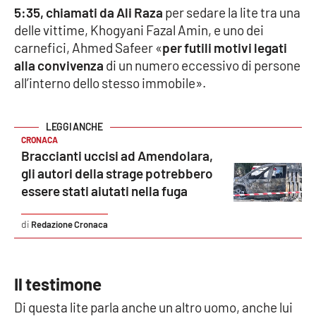
Lacplay.it
5:35, chiamati da Ali Raza
per sedare la lite tra una
delle vittime, Khogyani Fazal Amin, e uno dei
Lactv.it
carnefici, Ahmed Safeer «
per futili motivi legati
alla convivenza
di un numero eccessivo di persone
Laconair.it
all’interno dello stesso immobile».
Lacitymag.it
CRONACA
Lacapitalenews.it
Braccianti uccisi ad Amendolara,
gli autori della strage potrebbero
Ilreggino.it
essere stati aiutati nella fuga
Cosenzachannel.it
Redazione Cronaca
Ilvibonese.it
Il testimone
Catanzarochannel.it
Di questa lite parla anche un altro uomo, anche lui