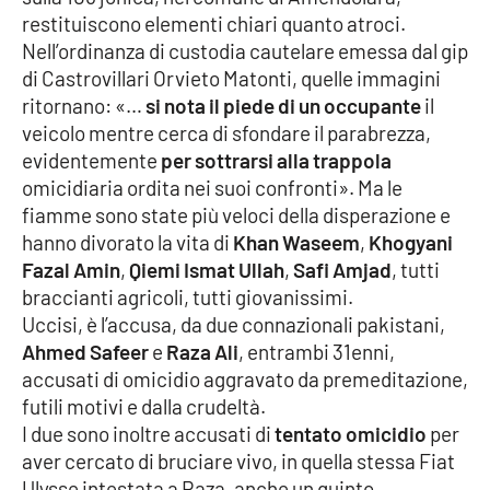
restituiscono elementi chiari quanto atroci.
Cultura
Nell’ordinanza di custodia cautelare emessa dal gip
di Castrovillari Orvieto Matonti, quelle immagini
Economia e Lavoro
ritornano: «…
si nota il piede di un occupante
il
veicolo mentre cerca di sfondare il parabrezza,
Politica
evidentemente
per sottrarsi alla trappola
omicidiaria ordita nei suoi confronti». Ma le
fiamme sono state più veloci della disperazione e
Sanità
hanno divorato la vita di
Khan Waseem
,
Khogyani
Fazal Amin
,
Qiemi Ismat Ullah
,
Safi Amjad
, tutti
Società
braccianti agricoli, tutti giovanissimi.
Uccisi, è l’accusa, da due connazionali pakistani,
Sport
Ahmed Safeer
e
Raza Ali
, entrambi 31enni,
accusati di omicidio aggravato da premeditazione,
futili motivi e dalla crudeltà.
RUBRICHE
I due sono inoltre accusati di
tentato omicidio
per
Good Morning Vietnam
aver cercato di bruciare vivo, in quella stessa Fiat
Ulysse intestata a Raza, anche un quinto