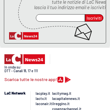
tutte le notizie di
LaC News
lascia il tuo indirizzo email e iscriviti
Iscriviti
In onda su:
DTT - Canali
11
, 17 e 111
Scarica tutte le nostre app!
LaC Network
lacplay.it
lacitymag.it
lactv.it
lacapitalenews.it
laconair.it
ilreggino.it
cosenzachannel.it