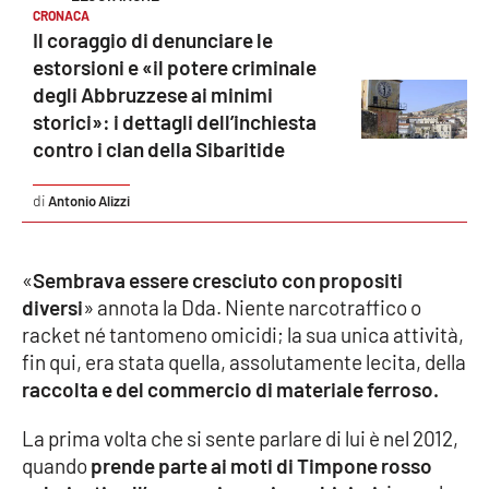
CRONACA
Parchi Marini Calabria
Il coraggio di denunciare le
estorsioni e «il potere criminale
Leggendo Alvaro insieme
degli Abbruzzese ai minimi
storici»: i dettagli dell’inchiesta
Imprese Di Calabria
contro i clan della Sibaritide
Le perfidie di Antonella Grippo
Antonio Alizzi
Venti di comunicazione
«
Sembrava essere cresciuto con propositi
diversi
» annota la Dda. Niente narcotraffico o
STREAMING
racket né tantomeno omicidi; la sua unica attività,
fin qui, era stata quella, assolutamente lecita, della
LaC TV
raccolta e del commercio di materiale ferroso.
LaC Network
La prima volta che si sente parlare di lui è nel 2012,
quando
prende parte ai moti di Timpone rosso
LaC OnAir