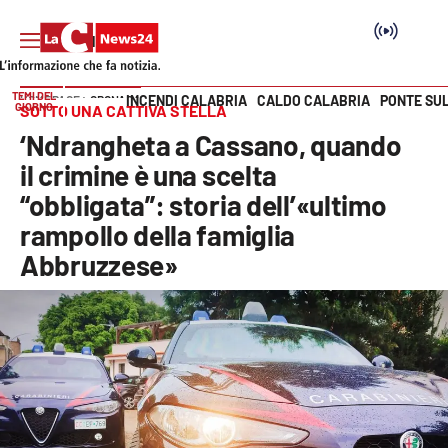
TEMI DEL
INCENDI CALABRIA
CALDO CALABRIA
PONTE SU
HOME PAGE
CRONACA
GIORNO
SOTTO UNA CATTIVA STELLA
Vai
‘Ndrangheta a Cassano, quando
SEZIONI
il crimine è una scelta
“obbligata”: storia dell’«ultimo
Cronaca
rampollo della famiglia
Abbruzzese»
Politica
Attualità
Economia e lavoro
Italia Mondo