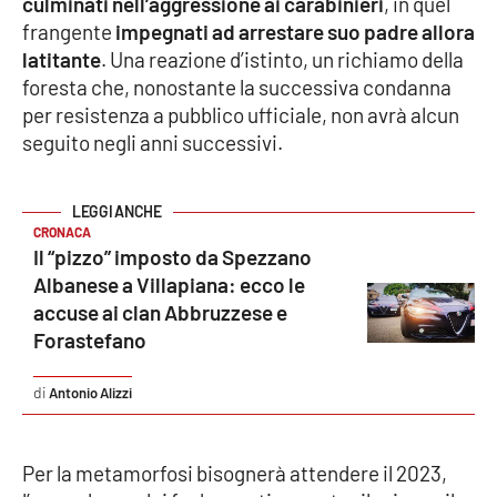
culminati nell’aggressione ai carabinieri
, in quel
frangente
impegnati ad arrestare suo padre allora
latitante
. Una reazione d’istinto, un richiamo della
EDIZIONI
foresta che, nonostante la successiva condanna
LOCALI
per resistenza a pubblico ufficiale, non avrà alcun
Catanzaro
seguito negli anni successivi.
Crotone
CRONACA
Vibo Valentia
Il “pizzo” imposto da Spezzano
Albanese a Villapiana: ecco le
Reggio Calabria
accuse ai clan Abbruzzese e
Forastefano
Cosenza
Antonio Alizzi
Lamezia Terme
Per la metamorfosi bisognerà attendere il 2023,