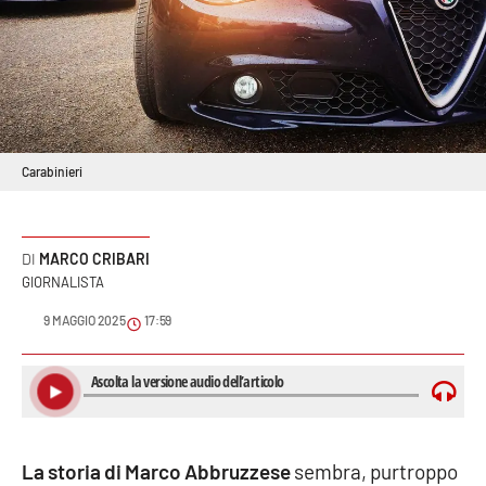
Sanità
Sport
Cultura
Carabinieri
Podcast
Meteo
MARCO CRIBARI
GIORNALISTA
Editoriali
9 MAGGIO 2025
17:59
VIDEO
Ambiente
La storia di Marco Abbruzzese
sembra, purtroppo
Cronaca