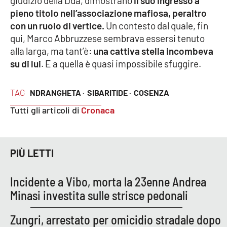
giudizio della Dda, dimostrano
il suo ingresso a
Lacplay.it
pieno titolo nell’associazione mafiosa, peraltro
con un ruolo di vertice.
Un contesto dal quale, fin
Lactv.it
qui, Marco Abbruzzese sembrava essersi tenuto
alla larga, ma tant’è:
una cattiva stella incombeva
Laconair.it
su di lui
. E a quella è quasi impossibile sfuggire.
Lacitymag.it
TAG
NDRANGHETA ·
SIBARITIDE ·
COSENZA
Lacapitalenews.it
Tutti gli articoli di
Cronaca
Ilreggino.it
PIÙ LETTI
Cosenzachannel.it
Incidente a Vibo, morta la 23enne Andrea
Ilvibonese.it
Minasi investita sulle strisce pedonali
Catanzarochannel.it
Zungri, arrestato per omicidio stradale dopo