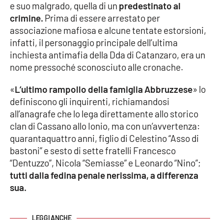
e suo malgrado, quella di un
predestinato al
crimine.
Prima di essere arrestato per
Cultura
associazione mafiosa e alcune tentate estorsioni,
infatti, il personaggio principale dell’ultima
Economia e Lavoro
inchiesta antimafia della Dda di Catanzaro, era un
nome pressoché sconosciuto alle cronache.
Politica
«
L’ultimo rampollo della famiglia Abbruzzese
» lo
Sanità
definiscono gli inquirenti, richiamandosi
all’anagrafe che lo lega direttamente allo storico
Società
clan di Cassano allo Ionio, ma con un’avvertenza:
quarantaquattro anni, figlio di Celestino “Asso di
Sport
bastoni” e sesto di sette fratelli Francesco
“Dentuzzo”, Nicola “Semiasse” e Leonardo “Nino”;
tutti dalla fedina penale nerissima, a differenza
RUBRICHE
sua.
Good Morning Vietnam