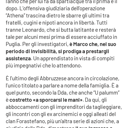
l’anno che per lui fa da spartiacque tra il prima e il
PROGETTI
SPECIALI
dopo. L’offensiva giudiziaria dell’operazione
Buona Sanità Calabria
“Athena” trascina dietro le sbarre gli ultimi tra
fratelli, cugini e nipoti ancora in libertà. Tutti
tranne Leonardo, che si butta latitante e resterà
tale per alcuni mesi prima di essere acciuffato in
LA
CALABRIAVISIONE
Puglia. Per gli investigatori,
è Marco che, nel suo
Destinazioni
periodo di invisibilità, si prodiga a prestargli
assistenza
. Un apprendistato in vista di compiti
Eventi
più impegnativi che lo attendono.
È l’ultimo degli Abbruzzese ancora in circolazione,
Food
l’unico titolato a parlare a nome della famiglia. È a
quel punto, secondo la Dda, che anche “U palumm”
Storie
è
costretto «a sporcarsi le mani»
. Da qui, gli
abboccamenti con gli imprenditori da taglieggiare,
gli incontri con gli ex arcinemici e oggi alleati del
LAC
NETWORK
clan Forastefano, più un’altra serie di azioni che, a