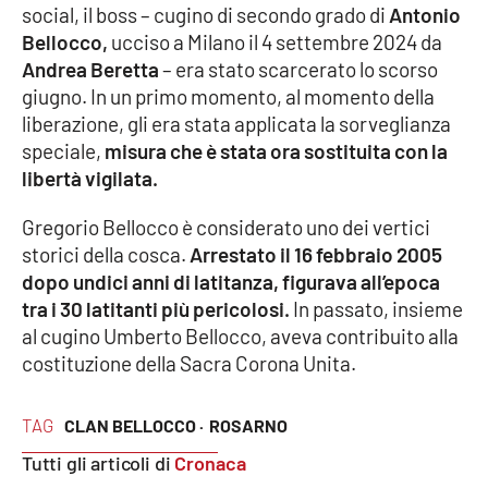
social, il boss – cugino di secondo grado di
Antonio
Bellocco,
ucciso a Milano il 4 settembre 2024 da
Cultura
Andrea Beretta
– era stato scarcerato lo scorso
giugno. In un primo momento, al momento della
Economia e Lavoro
liberazione, gli era stata applicata la sorveglianza
speciale,
misura che è stata ora sostituita con la
Politica
libertà vigilata.
Sanità
Gregorio Bellocco è considerato uno dei vertici
storici della cosca.
Arrestato il 16 febbraio 2005
Società
dopo undici anni di latitanza, figurava all’epoca
tra i 30 latitanti più pericolosi.
In passato, insieme
Sport
al cugino Umberto Bellocco, aveva contribuito alla
costituzione della Sacra Corona Unita.
RUBRICHE
TAG
CLAN BELLOCCO ·
ROSARNO
Good Morning Vietnam
Tutti gli articoli di
Cronaca