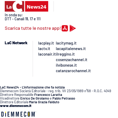
PROGETTI
SPECIALI
Buona Sanità Calabria
In onda su:
DTT - Canali
11
, 17 e 111
Scarica tutte le nostre app!
LA
CALABRIAVISIONE
LaC Network
lacplay.it
lacitymag.it
Destinazioni
lactv.it
lacapitalenews.it
laconair.it
ilreggino.it
Eventi
cosenzachannel.it
ilvibonese.it
catanzarochannel.it
Food
Storie
LaC News24 - L’informazione che fa notizia
Diemmecom Società Editoriale - reg. trib. VV 23/05/1989 n°68 - R.O.C. 4049
Direttore Responsabile
Francesco Laratta
Vicedirettore
Enrico De Girolamo
e
Pablo Petrasso
Direttore Editoriale
Maria Grazia Falduto
www.diemmecom.it
LAC
NETWORK