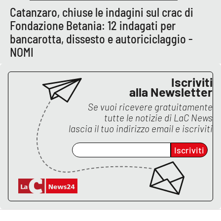
Catanzaro, chiuse le indagini sul crac di
Fondazione Betania: 12 indagati per
EDIZIONI
bancarotta, dissesto e autoriciclaggio -
LOCALI
NOMI
Catanzaro
Iscriviti
Crotone
alla Newsletter
Se vuoi ricevere gratuitamente
Vibo Valentia
tutte le notizie di
LaC News
lascia il tuo indirizzo email e iscriviti
Reggio Calabria
Iscriviti
Cosenza
Lamezia Terme