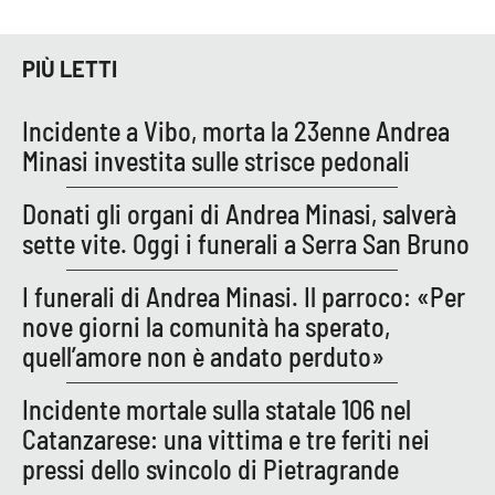
Parchi Marini Calabria
PIÙ LETTI
Leggendo Alvaro insieme
Incidente a Vibo, morta la 23enne Andrea
Imprese Di Calabria
Minasi investita sulle strisce pedonali
Le perfidie di Antonella Grippo
Donati gli organi di Andrea Minasi, salverà
sette vite. Oggi i funerali a Serra San Bruno
Venti di comunicazione
I funerali di Andrea Minasi. Il parroco: «Per
nove giorni la comunità ha sperato,
STREAMING
quell’amore non è andato perduto»
LaC TV
Incidente mortale sulla statale 106 nel
Catanzarese: una vittima e tre feriti nei
LaC Network
pressi dello svincolo di Pietragrande
LaC OnAir