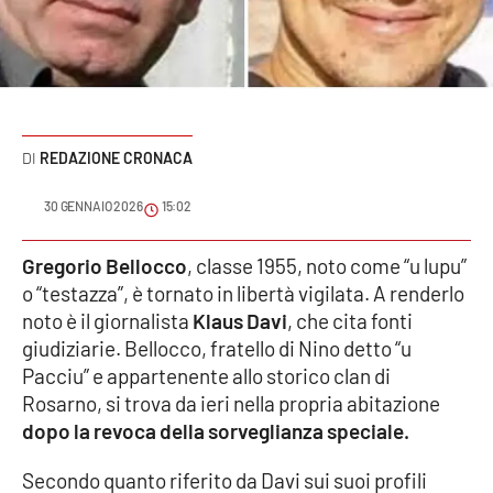
Sanità
Sport
Cultura
REDAZIONE CRONACA
Podcast
30 GENNAIO 2026
15:02
Meteo
Gregorio Bellocco
, classe 1955, noto come “u lupu”
o “testazza”, è tornato in libertà vigilata. A renderlo
Editoriali
noto è il giornalista
Klaus Davi
, che cita fonti
giudiziarie. Bellocco, fratello di Nino detto “u
Pacciu” e appartenente allo storico clan di
VIDEO
Rosarno, si trova da ieri nella propria abitazione
Ambiente
dopo la revoca della sorveglianza speciale.
Secondo quanto riferito da Davi sui suoi profili
Cronaca