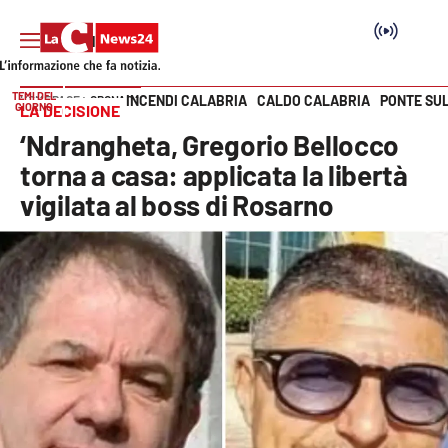
TEMI DEL
INCENDI CALABRIA
CALDO CALABRIA
PONTE SU
HOME PAGE
CRONACA
GIORNO
LA DECISIONE
Vai
‘Ndrangheta, Gregorio Bellocco
SEZIONI
torna a casa: applicata la libertà
vigilata al boss di Rosarno
Cronaca
Politica
Attualità
Economia e lavoro
Italia Mondo