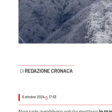
Politica
Sanità
Società
Sport
Rubriche
Good Morning Vietnam
REDAZIONE CRONACA
Parchi Marini Calabria
Leggendo Alvaro insieme
6 ottobre 2024
17:53
Imprese Di Calabria
Le perfidie di Antonella Grippo
Non solo avrebbero voluto mettere
le man