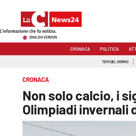
Sezioni
ENGLISH VERSION
Cronaca
CRONACA
POLITICA
AT
Politica
TEMI DEL GIORNO
Attualità
CRONACA
Economia e lavoro
Non solo calcio, i s
Italia Mondo
Olimpiadi invernali 
Sanità
Sport