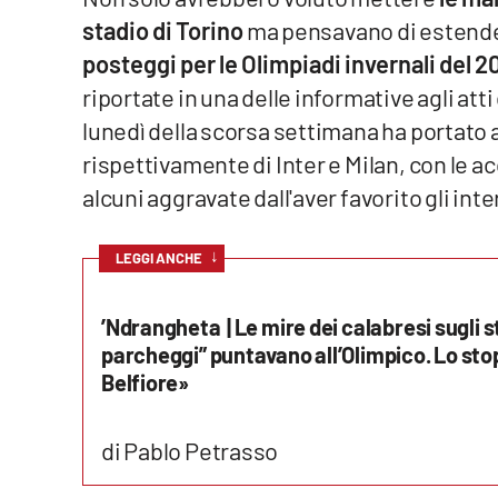
stadio di Torino
ma pensavano di estendere
Venti di comunicazione
posteggi per le Olimpiadi invernali del 
riportate in una delle informative agli atti
Streaming
lunedì della scorsa settimana ha portato a
LaC TV
rispettivamente di Inter e Milan, con le 
alcuni aggravate dall'aver favorito gli inter
LaC Network
↓
LaC OnAir
LEGGI ANCHE
’Ndrangheta | Le mire dei calabresi sugli sta
Edizioni
locali
parcheggi” puntavano all’Olimpico. Lo stop
Belfiore»
Catanzaro
Crotone
di Pablo Petrasso
Vibo Valentia