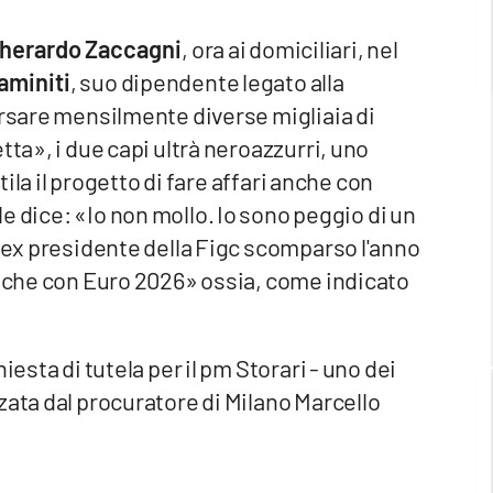
herardo Zaccagni
, ora ai domiciliari, nel
aminiti
, suo dipendente legato alla
ersare mensilmente diverse migliaia di
tta», i due capi ultrà neroazzurri, uno
tila il progetto di fare affari anche con
le dice: «Io non mollo. Io sono peggio di un
, ex presidente della Figc scomparso l'anno
) che con Euro 2026» ossia, come indicato
iesta di tutela per il pm Storari - uno dei
zata dal procuratore di Milano Marcello