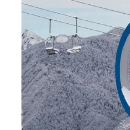
Cultura
Podcast
Meteo
Editoriali
Video
Ambiente
Cronaca
Cultura
Economia e Lavoro