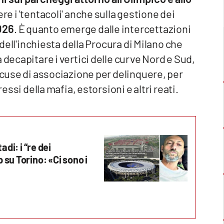
 i 'tentacoli' anche sulla gestione dei
2026
. È quanto emerge dalle intercettazioni
 dell'inchiesta della Procura di Milano che
 decapitare i vertici delle curve Nord e Sud,
accuse di associazione per delinquere, per
essi della mafia, estorsioni e altri reati.
di: i “re dei
 su Torino: «Ci sono i