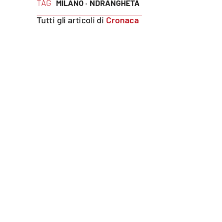
TAG
MILANO ·
NDRANGHETA
Food
Tutti gli articoli di
Cronaca
Storie
LaC
Network
Lacplay.it
Lactv.it
Laconair.it
Lacitymag.it
Lacapitalenews.it
Ilreggino.it