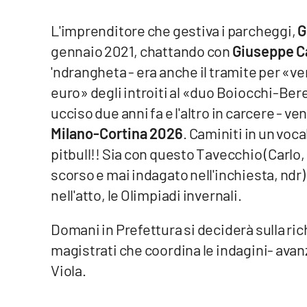
L'imprenditore che gestiva i parcheggi,
G
Reggio Calabria
gennaio 2021, chattando con
Giuseppe C
Cosenza
'ndrangheta - era anche il tramite per «v
euro» degli introiti al «duo Boiocchi-Bere
Lamezia Terme
ucciso due anni fa e l'altro in carcere - ven
Milano-Cortina 2026
. Caminiti in un voca
Progetti
speciali
pitbull!! Sia con questo Tavecchio (Carlo
scorso e mai indagato nell'inchiesta, ndr
Buona Sanità Calabria
nell'atto, le Olimpiadi invernali.
La
Domani in Prefettura si deciderà sulla rich
Calabriavisione
magistrati che coordina le indagini- avan
Destinazioni
Viola.
Eventi