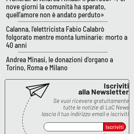
Lacplay.it
nove giorni la comunità ha sperato,
quell’amore non è andato perduto»
Lactv.it
Calanna, l'elettricista Fabio Calabrò
Laconair.it
folgorato mentre monta luminarie: morto a
40 anni
Lacitymag.it
Andrea Minasi, le donazioni d'organo a
Lacapitalenews.it
Torino, Roma e Milano
Ilreggino.it
Iscriviti
alla Newsletter
Cosenzachannel.it
Se vuoi ricevere gratuitamente
tutte le notizie di
LaC News
Ilvibonese.it
lascia il tuo indirizzo email e iscriviti
Catanzarochannel.it
Iscriviti