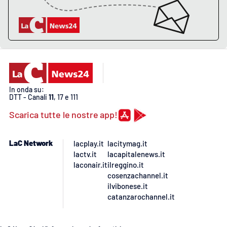
APP
Android
Apple
In onda su:
DTT - Canali
11
, 17 e 111
Scarica tutte le nostre app!
LaC Network
lacplay.it
lacitymag.it
lactv.it
lacapitalenews.it
laconair.it
ilreggino.it
cosenzachannel.it
ilvibonese.it
catanzarochannel.it