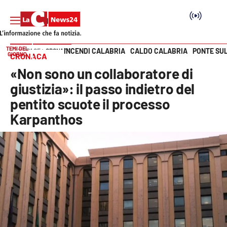
TEMI DEL
INCENDI CALABRIA
CALDO CALABRIA
PONTE SU
HOME PAGE
CRONACA
GIORNO
CRONACA
Vai
«Non sono un collaboratore di
SEZIONI
giustizia»: il passo indietro del
pentito scuote il processo
Cronaca
Karpanthos
Politica
Attualità
Economia e lavoro
Italia Mondo