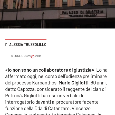
Sanità
Sport
Cultura
Podcast
ALESSIA TRUZZOLILLO
Meteo
10 LUGLIO 2024
21:15
Editoriali
«Io non sono un collaboratore di giustizia»
. Lo ha
affermato oggi, nel corso dell’udienza preliminare
del processo Karpanthos,
Mario Gigliotti,
60 anni,
detto Capozza, considerato il reggente del clan di
VIDEO
Petronà. Gigliotti ha reso un verbale di
Ambiente
interrogatorio davanti al procuratore facente
funzione della Dda di Catanzaro, Vincenzo
Cronaca
Capomolla, e al sostituto Veronica Calcagno,
lo