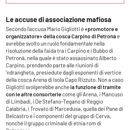
Parchi Marini Calabria
Le accuse di associazione mafiosa
Leggendo Alvaro insieme
Secondo l’accusa Mario Gigliotti è
«promotore e
Imprese Di Calabria
organizzatore»
della cosca Carpino di Petronà
e
avrebbe svolto un ruolo fondamentale nella
Le perfidie di Antonella Grippo
risoluzione della faida tra i Carpino e i Bubbo di
Petronà, nella quale è stato assassinato Alberto
Venti di comunicazione
Carpino, prendendo parte alle riunioni di
'ndrangheta, presiedute dagli esponenti di vertice
della cosca Arena di Isola Capo Rizzuto. Non a caso
Gigliotti svolgerebbe anche
la funzione di tramite
STREAMING
con le altre consorterie
come gli Arena, i Mancuso
LaC TV
di Limbadi, i De Stefano-Tegano di Reggio
Calabria, i Trovato di Marcedusa, quella dei Pane di
LaC Network
Belcastro e i componenti del gruppo di Cerva,
nonché il gruppo criminale di etnia rom di
LaC OnAir