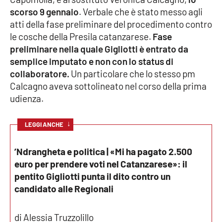
scorso 9 gennaio
. Verbale che è stato messo agli
Cultura
atti della fase preliminare del procedimento contro
le cosche della Presila catanzarese.
Fase
Economia e Lavoro
preliminare nella quale Gigliotti è entrato da
semplice imputato e non con lo status di
Politica
collaboratore.
Un particolare che lo stesso pm
Calcagno aveva sottolineato nel corso della prima
Sanità
udienza.
Società
↓
LEGGI ANCHE
Sport
’Ndrangheta e politica | «Mi ha pagato 2.500
euro per prendere voti nel Catanzarese»: il
pentito Gigliotti punta il dito contro un
RUBRICHE
candidato alle Regionali
Good Morning Vietnam
di Alessia Truzzolillo