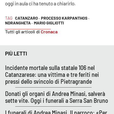
PROGETTI
SPECIALI
oggi in aula ci ha tenuto a chiarirlo.
Buona Sanità Calabria
TAG
CATANZARO ·
PROCESSO KARPANTHOS ·
NDRANGHETA ·
MARIO GIGLIOTTI
Tutti gli articoli di
Cronaca
LA
CALABRIAVISIONE
Destinazioni
PIÙ LETTI
Eventi
Incidente mortale sulla statale 106 nel
Food
Catanzarese: una vittima e tre feriti nei
pressi dello svincolo di Pietragrande
Storie
Donati gli organi di Andrea Minasi, salverà
sette vite. Oggi i funerali a Serra San Bruno
LAC
NETWORK
I funerali di Andrea Minasi. Il parroco: «Per