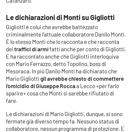
Catanzaro.
Le dichiarazioni di Monti su Gigliotti
EDIZIONI
LOCALI
Gigliotti è colui che avrebbe battezzato
criminalmente l’attuale collaboratore Danilo Monti.
Catanzaro
È lo stesso Monti che lo racconta e che racconta
dei
traffici di armi
fatti anche per conto di Gigliotti.
Crotone
E ha raccontato anche che Gigliotti interloquiva
con Mario Ferrazzo, detto Topolino, boss di
Vibo Valentia
Mesoraca. In più Danilo Monti ha dichiarato che
Mario Gigliotti
gli avrebbe chiesto di commettere
Reggio Calabria
l’omicidio di Giuseppe Rocca
a Lecco «per farlo
sparire» cosa che Monti si sarebbe rifiutato di
Cosenza
fare.
Lamezia Terme
Le dichiarazioni di Mario Gigliotti, dunque, si sono
fermate già diverso tempo fa. Nessuno status di
collaboratore, nessun programma di protezione. E