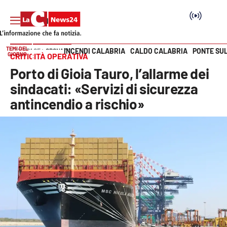
TEMI DEL
INCENDI CALABRIA
CALDO CALABRIA
PONTE SU
HOME PAGE
CRONACA
GIORNO
CRITICITÀ OPERATIVA
Vai
Porto di Gioia Tauro, l’allarme dei
SEZIONI
sindacati: «Servizi di sicurezza
antincendio a rischio»
Cronaca
Politica
Attualità
Economia e lavoro
Italia Mondo