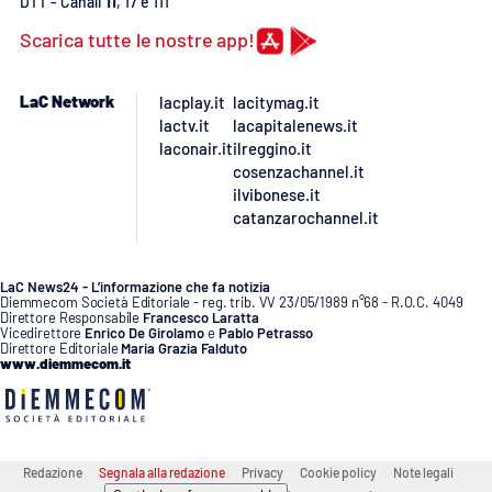
DTT - Canali
11
, 17 e 111
Scarica tutte le nostre app!
APP
Android
LaC Network
lacplay.it
lacitymag.it
lactv.it
lacapitalenews.it
Apple
laconair.it
ilreggino.it
cosenzachannel.it
ilvibonese.it
catanzarochannel.it
LaC News24 - L’informazione che fa notizia
Diemmecom Società Editoriale - reg. trib. VV 23/05/1989 n°68 - R.O.C. 4049
Direttore Responsabile
Francesco Laratta
Vicedirettore
Enrico De Girolamo
e
Pablo Petrasso
Direttore Editoriale
Maria Grazia Falduto
www.diemmecom.it
Redazione
Segnala alla redazione
Privacy
Cookie policy
Note legali