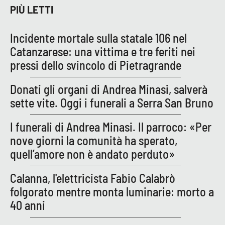
PROGETTI
SPECIALI
PIÙ LETTI
Buona Sanità Calabria
Incidente mortale sulla statale 106 nel
Catanzarese: una vittima e tre feriti nei
pressi dello svincolo di Pietragrande
LA
CALABRIAVISIONE
Donati gli organi di Andrea Minasi, salverà
Destinazioni
sette vite. Oggi i funerali a Serra San Bruno
Eventi
I funerali di Andrea Minasi. Il parroco: «Per
nove giorni la comunità ha sperato,
Food
quell’amore non è andato perduto»
Storie
Calanna, l'elettricista Fabio Calabrò
folgorato mentre monta luminarie: morto a
40 anni
LAC
NETWORK