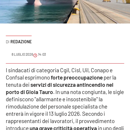
Sanità
Sport
Cultura
REDAZIONE
Podcast
8 LUGLIO 2026
14:03
Meteo
I sindacati di categoria Cgil, Cisl, Uil, Conapo e
Confsal esprimono
forte preoccupazione
per la
Editoriali
tenuta dei
servizi di sicurezza antincendio nel
porto di Gioia Tauro
. In una nota congiunta, le sigle
definiscono "allarmante e insostenibile" la
VIDEO
rimodulazione del personale specialista che
Ambiente
entrerà in vigore il 13 luglio 2026. Secondo i
rappresentanti dei lavoratori, il provvedimento
Cronaca
introduce
una grave criticità operativa
in uno degli