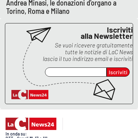
Andrea Minasi, le donazioni d'organo a
Lacplay.it
Torino, Roma e Milano
Lactv.it
Iscriviti
Laconair.it
alla Newsletter
Se vuoi ricevere gratuitamente
Lacitymag.it
tutte le notizie di
LaC News
lascia il tuo indirizzo email e iscriviti
Lacapitalenews.it
Iscriviti
Ilreggino.it
Cosenzachannel.it
Ilvibonese.it
Catanzarochannel.it
In onda su: