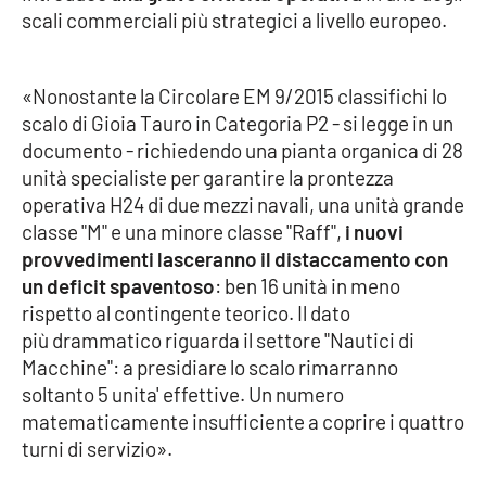
scali commerciali più strategici a livello europeo.
Cultura
«Nonostante la Circolare EM 9/2015 classifichi lo
Economia e Lavoro
scalo di Gioia Tauro in Categoria P2 - si legge in un
documento - richiedendo una pianta organica di 28
Politica
unità specialiste per garantire la prontezza
operativa H24 di due mezzi navali, una unità grande
Sanità
classe "M" e una minore classe "Raff",
i nuovi
provvedimenti lasceranno il distaccamento con
Società
un deficit spaventoso
: ben 16 unità in meno
rispetto al contingente teorico. Il dato
Sport
più drammatico riguarda il settore "Nautici di
Macchine": a presidiare lo scalo rimarranno
soltanto 5 unita' effettive. Un numero
RUBRICHE
matematicamente insufficiente a coprire i quattro
turni di servizio».
Good Morning Vietnam