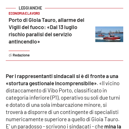
Parchi Marini Calabria
ECONOMIA E LAVORO
Porto di Gioia Tauro, allarme dei
Leggendo Alvaro insieme
Vigili del fuoco: «Dal 13 luglio
rischio paralisi del servizio
Imprese Di Calabria
antincendio»
Le perfidie di Antonella Grippo
Redazione
Venti di comunicazione
Per i rappresentanti sindacali si è di fronte a una
«stortura gestionale incomprensibile»
. «Il vicino
STREAMING
distaccamento di Vibo Porto, classificato in
categoria inferiore (P1), operativo su soli due turni
LaC TV
e dotato di una sola imbarcazione minore, si
troverà a disporre di un contingente di specialisti
LaC Network
numericamente superiore a quello di Gioia Tauro.
E' un paradosso - scrivono i sindacati - che
mina la
LaC OnAir