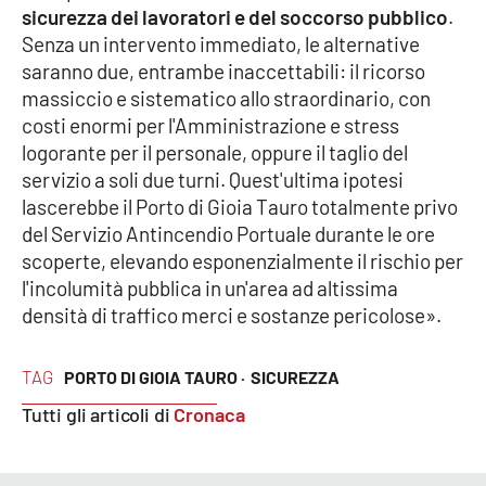
sicurezza dei lavoratori e del soccorso pubblico
.
Senza un intervento immediato, le alternative
saranno due, entrambe inaccettabili: il ricorso
EDIZIONI
LOCALI
massiccio e sistematico allo straordinario, con
costi enormi per l'Amministrazione e stress
Catanzaro
logorante per il personale, oppure il taglio del
servizio a soli due turni. Quest'ultima ipotesi
Crotone
lascerebbe il Porto di Gioia Tauro totalmente privo
del Servizio Antincendio Portuale durante le ore
Vibo Valentia
scoperte, elevando esponenzialmente il rischio per
l'incolumità pubblica in un'area ad altissima
Reggio Calabria
densità di traffico merci e sostanze pericolose».
Cosenza
TAG
PORTO DI GIOIA TAURO ·
SICUREZZA
Lamezia Terme
Tutti gli articoli di
Cronaca