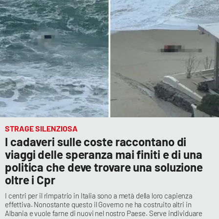
Cultura
Economia e Lavoro
Politica
Sanità
Società
STRAGE SILENZIOSA
I cadaveri sulle coste raccontano di
Sport
viaggi delle speranza mai finiti e di una
politica che deve trovare una soluzione
oltre i Cpr
RUBRICHE
I centri per il rimpatrio in Italia sono a metà della loro capienza
Good Morning Vietnam
effettiva. Nonostante questo il Governo ne ha costruito altri in
Albania e vuole farne di nuovi nel nostro Paese. Serve individuare