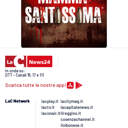
In onda su:
DTT - Canali
11
, 17 e 111
Scarica tutte le nostre app!
LaC Network
lacplay.it
lacitymag.it
lactv.it
lacapitalenews.it
laconair.it
ilreggino.it
cosenzachannel.it
ilvibonese.it