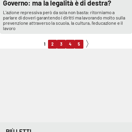
Governo: ma la legalità è di destra?
L’azione repressiva però da sola non basta: ritorniamo a
parlare di doveri garantendo i diritti ma lavorando molto sulla
prevenzione attraverso la scuola, la cultura, l’educazione e il
lavoro
1
2
3
4
5
PIÙ LETTI