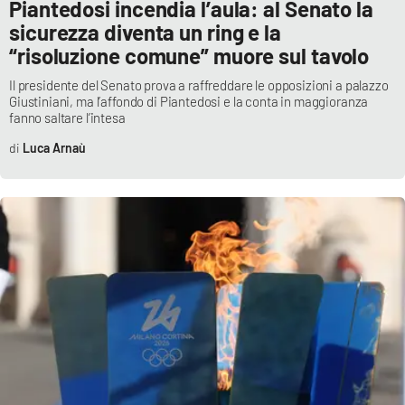
Piantedosi incendia l’aula: al Senato la
sicurezza diventa un ring e la
“risoluzione comune” muore sul tavolo
EDIZIONI
LOCALI
Il presidente del Senato prova a raffreddare le opposizioni a palazzo
Giustiniani, ma l’affondo di Piantedosi e la conta in maggioranza
Catanzaro
fanno saltare l’intesa
Luca Arnaù
Crotone
Vibo Valentia
Reggio Calabria
Cosenza
Lamezia Terme