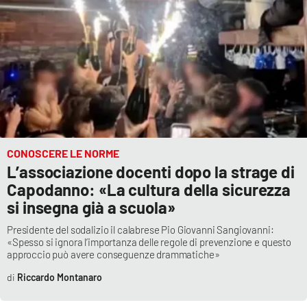
Lacplay.it
Lactv.it
Laconair.it
Lacitymag.it
Lacapitalenews.it
CONOSCERE LE NORME
L’associazione docenti dopo la strage di
Ilreggino.it
Capodanno: «La cultura della sicurezza
si insegna già a scuola»
Cosenzachannel.it
Presidente del sodalizio il calabrese Pio Giovanni Sangiovanni:
«Spesso si ignora l’importanza delle regole di prevenzione e questo
Ilvibonese.it
approccio può avere conseguenze drammatiche»
Riccardo Montanaro
Catanzarochannel.it