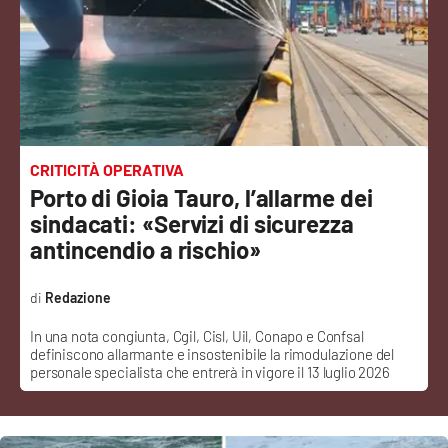
Sanità
Sport
Cultura
Podcast
CRITICITÀ OPERATIVA
Porto di Gioia Tauro, l’allarme dei
Meteo
sindacati: «Servizi di sicurezza
antincendio a rischio»
Editoriali
Redazione
In una nota congiunta, Cgil, Cisl, Uil, Conapo e Confsal
VIDEO
definiscono allarmante e insostenibile la rimodulazione del
personale specialista che entrerà in vigore il 13 luglio 2026
Ambiente
Cronaca