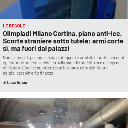
PROGETTI
SPECIALI
Buona Sanità Calabria
LE REGOLE
Olimpiadi Milano Cortina, piano anti-Ice.
LA
CALABRIAVISIONE
Scorte straniere sotto tutela: armi corte
sì, ma fuori dai palazzi
Destinazioni
Nomi, compiti, personalità da proteggere e armi dichiarate: per ogni
operatore straniero servirà un nulla osta del prefetto con delega del
Eventi
ministero. L’ordine pubblico resta in capo a oltre seimila tra
polizia, carabinieri e finanza
Food
Luca Arnaù
Storie
LAC
NETWORK