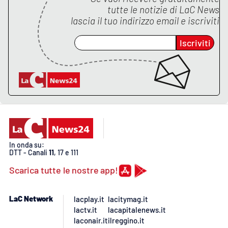
tutte le notizie di
LaC News
lascia il tuo indirizzo email e iscriviti
EDIZIONI
LOCALI
Iscriviti
Catanzaro
Crotone
Vibo Valentia
Reggio Calabria
In onda su:
DTT - Canali
11
, 17 e 111
Cosenza
Scarica tutte le nostre app!
Lamezia Terme
LaC Network
lacplay.it
lacitymag.it
lactv.it
lacapitalenews.it
laconair.it
ilreggino.it