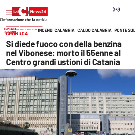
TEMI DEL
INCENDI CALABRIA
CALDO CALABRIA
PONTE SU
HOME PAGE
CRONACA
GIORNO
CRONACA
Vai
Si diede fuoco con della benzina
SEZIONI
nel Vibonese: morto il 55enne al
Centro grandi ustioni di Catania
Cronaca
Politica
Attualità
Economia e lavoro
Italia Mondo