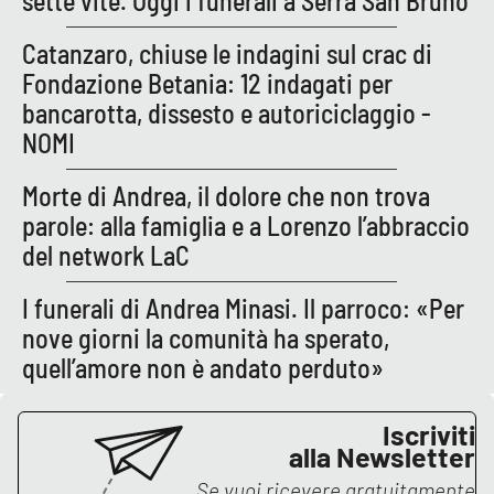
sette vite. Oggi i funerali a Serra San Bruno
Parchi Marini Calabria
Catanzaro, chiuse le indagini sul crac di
Leggendo Alvaro insieme
Fondazione Betania: 12 indagati per
bancarotta, dissesto e autoriciclaggio -
Imprese Di Calabria
NOMI
Le perfidie di Antonella Grippo
Morte di Andrea, il dolore che non trova
parole: alla famiglia e a Lorenzo l’abbraccio
Venti di comunicazione
del network LaC
I funerali di Andrea Minasi. Il parroco: «Per
STREAMING
nove giorni la comunità ha sperato,
quell’amore non è andato perduto»
LaC TV
Iscriviti
LaC Network
alla Newsletter
Se vuoi ricevere gratuitamente
LaC OnAir