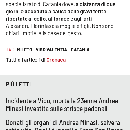
specializzato di Catania dove,
a distanza di due
giorni è deceduto a causa delle gravi ferite
Cultura
riportate al collo, al torace e agli arti
.
Alexandru Florin lascia moglie e figli. Non sono
Economia e Lavoro
chiari i motivi alla base del gesto.
Politica
TAG
MILETO ·
VIBO VALENTIA ·
CATANIA
Sanità
Tutti gli articoli di
Cronaca
Società
PIÙ LETTI
Sport
Incidente a Vibo, morta la 23enne Andrea
Minasi investita sulle strisce pedonali
RUBRICHE
Good Morning Vietnam
Donati gli organi di Andrea Minasi, salverà