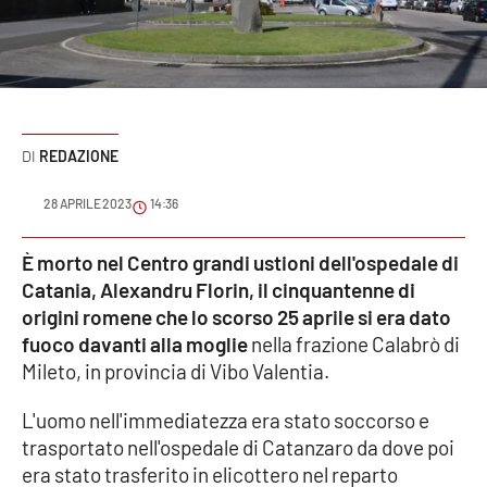
Sanità
Sport
Cultura
REDAZIONE
Podcast
28 APRILE 2023
14:36
Meteo
È morto nel Centro grandi ustioni dell'ospedale di
Catania, Alexandru Florin, il cinquantenne di
Editoriali
origini romene che lo scorso 25 aprile si era dato
fuoco davanti alla moglie
nella frazione Calabrò di
Mileto, in provincia di Vibo Valentia.
VIDEO
L'uomo nell'immediatezza era stato soccorso e
Ambiente
trasportato nell'ospedale di Catanzaro da dove poi
era stato trasferito in elicottero nel reparto
Cronaca