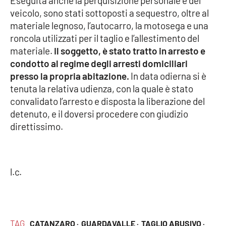
Eseguita anche la perquisizione personale e del
Parchi Marini Calabria
veicolo, sono stati sottoposti a sequestro, oltre al
materiale legnoso, l’autocarro, la motosega e una
Leggendo Alvaro insieme
roncola utilizzati per il taglio e l’allestimento del
materiale.
Il soggetto, è stato tratto in arresto e
Imprese Di Calabria
condotto al regime degli arresti domiciliari
presso la propria abitazione.
In data odierna si è
Le perfidie di Antonella Grippo
tenuta la relativa udienza, con la quale è stato
convalidato l’arresto e disposta la liberazione del
Venti di comunicazione
detenuto, e il doversi procedere con giudizio
direttissimo.
STREAMING
l.c.
LaC TV
LaC Network
TAG
CATANZARO ·
GUARDAVALLE ·
TAGLIO ABUSIVO ·
LaC OnAir