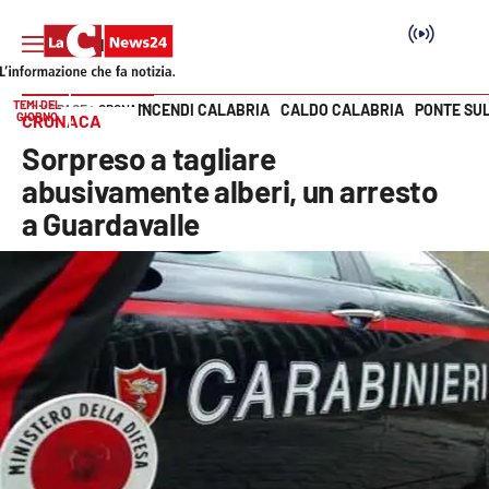
TEMI DEL
INCENDI CALABRIA
CALDO CALABRIA
PONTE SU
HOME PAGE
CRONACA
GIORNO
CRONACA
Vai
Sorpreso a tagliare
SEZIONI
abusivamente alberi, un arresto
a Guardavalle
Cronaca
Politica
Attualità
Economia e lavoro
Italia Mondo