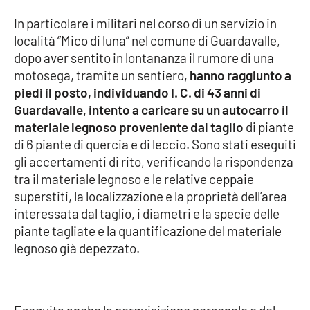
In particolare i militari nel corso di un servizio in
Cultura
località “Mico di luna” nel comune di Guardavalle,
dopo aver sentito in lontananza il rumore di una
Economia e Lavoro
motosega, tramite un sentiero,
hanno raggiunto a
piedi il posto, individuando I. C. di 43 anni di
Politica
Guardavalle, intento a caricare su un autocarro il
materiale legnoso proveniente dal taglio
di piante
Sanità
di 6 piante di quercia e di leccio. Sono stati eseguiti
gli accertamenti di rito, verificando la rispondenza
Società
tra il materiale legnoso e le relative ceppaie
superstiti, la localizzazione e la proprietà dell’area
Sport
interessata dal taglio, i diametri e la specie delle
piante tagliate e la quantificazione del materiale
legnoso già depezzato.
RUBRICHE
Good Morning Vietnam