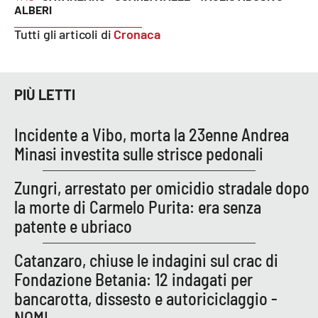
ALBERI
Tutti gli articoli di
Cronaca
EDIZIONI
LOCALI
Catanzaro
PIÙ LETTI
Crotone
Incidente a Vibo, morta la 23enne Andrea
Minasi investita sulle strisce pedonali
Vibo Valentia
Zungri, arrestato per omicidio stradale dopo
Reggio Calabria
la morte di Carmelo Purita: era senza
patente e ubriaco
Cosenza
Catanzaro, chiuse le indagini sul crac di
Lamezia Terme
Fondazione Betania: 12 indagati per
bancarotta, dissesto e autoriciclaggio -
NOMI