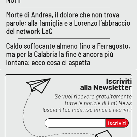
PROGETTI
SPECIALI
Morte di Andrea, il dolore che non trova
Buona Sanità Calabria
parole: alla famiglia e a Lorenzo l’abbraccio
del network LaC
LA
CALABRIAVISIONE
Caldo soffocante almeno fino a Ferragosto,
ma per la Calabria la fine è ancora più
Destinazioni
lontana: ecco cosa ci aspetta
Eventi
Iscriviti
Food
alla Newsletter
Se vuoi ricevere gratuitamente
Storie
tutte le notizie di
LaC News
lascia il tuo indirizzo email e iscriviti
Iscriviti
LAC
NETWORK