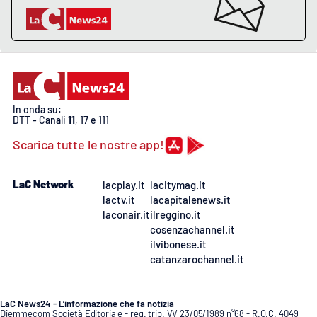
Lacplay.it
Lactv.it
Laconair.it
In onda su:
Lacitymag.it
DTT - Canali
11
, 17 e 111
Scarica tutte le nostre app!
Lacapitalenews.it
Ilreggino.it
LaC Network
lacplay.it
lacitymag.it
lactv.it
lacapitalenews.it
laconair.it
ilreggino.it
Cosenzachannel.it
cosenzachannel.it
ilvibonese.it
Ilvibonese.it
catanzarochannel.it
Catanzarochannel.it
LaC News24 - L’informazione che fa notizia
Diemmecom Società Editoriale - reg. trib. VV 23/05/1989 n°68 - R.O.C. 4049