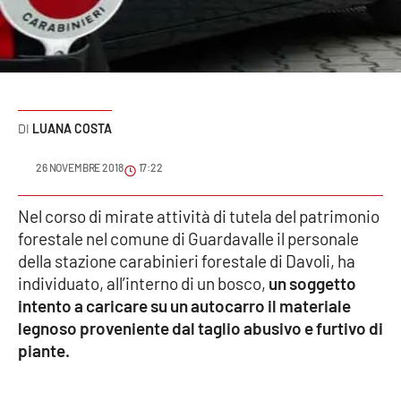
Sanità
Sport
Cultura
LUANA COSTA
Podcast
26 NOVEMBRE 2018
17:22
Meteo
Nel corso di mirate attività di tutela del patrimonio
forestale nel comune di Guardavalle il personale
Editoriali
della stazione carabinieri forestale di Davoli, ha
individuato, all’interno di un bosco,
un soggetto
intento a caricare su un autocarro il materiale
VIDEO
legnoso proveniente dal taglio abusivo e furtivo di
Ambiente
piante.
Cronaca