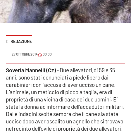
Sanità
Sport
Cultura
REDAZIONE
Podcast
27 OTTOBRE 2014
00:00
Meteo
Soveria Mannelli (Cz)
- Due allevatori,di 59 e 35
anni, sono stati denunciati a piede libero dai
Editoriali
carabinieri con l’accusa di aver ucciso un cane.
L’animale, un meticcio di piccola taglia, era di
proprietà di una vicina di casa dei due uomini. E’
VIDEO
stata la donna ad informare dell’accaduto i militari.
Ambiente
Dalle indagini svolte sembra che il cane sia stata
ucciso dopo aver assalito un agnello che si trovava
nel recinto dell’ovile di proprietà dei due allevatori.
Cronaca