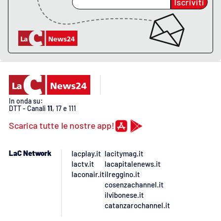
Iscriviti
EDIZIONI
LOCALI
Catanzaro
Crotone
In onda su:
DTT - Canali
11
, 17 e 111
Vibo Valentia
Scarica tutte le nostre app!
Reggio Calabria
LaC Network
lacplay.it
lacitymag.it
Cosenza
lactv.it
lacapitalenews.it
laconair.it
ilreggino.it
Lamezia Terme
cosenzachannel.it
ilvibonese.it
catanzarochannel.it