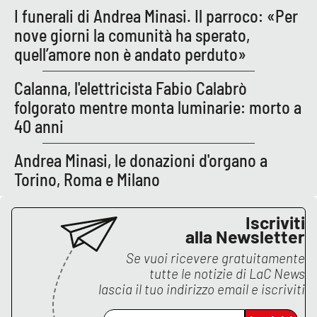
I funerali di Andrea Minasi. Il parroco: «Per
Parchi Marini Calabria
nove giorni la comunità ha sperato,
Leggendo Alvaro insieme
quell’amore non è andato perduto»
Calanna, l'elettricista Fabio Calabrò
Imprese Di Calabria
folgorato mentre monta luminarie: morto a
Le perfidie di Antonella Grippo
40 anni
Andrea Minasi, le donazioni d'organo a
Venti di comunicazione
Torino, Roma e Milano
STREAMING
Iscriviti
alla Newsletter
LaC TV
Se vuoi ricevere gratuitamente
tutte le notizie di
LaC News
LaC Network
lascia il tuo indirizzo email e iscriviti
LaC OnAir