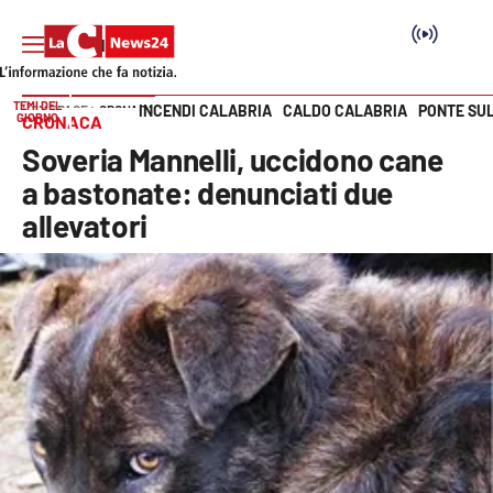
TEMI DEL
INCENDI CALABRIA
CALDO CALABRIA
PONTE SU
HOME PAGE
CRONACA
GIORNO
CRONACA
Vai
Soveria Mannelli, uccidono cane
SEZIONI
a bastonate: denunciati due
allevatori
Cronaca
Politica
Attualità
Economia e lavoro
Italia Mondo