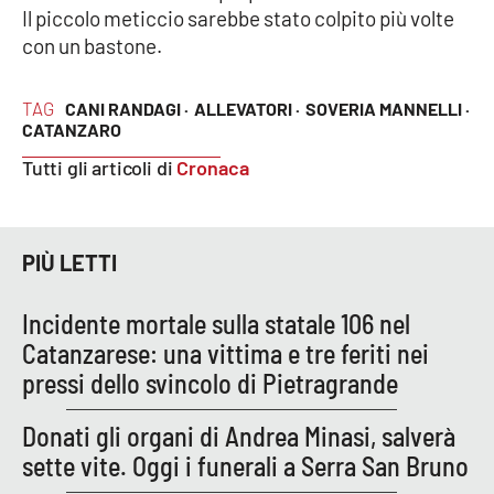
Il piccolo meticcio sarebbe stato colpito più volte
con un bastone.
Cultura
Economia e Lavoro
TAG
CANI RANDAGI ·
ALLEVATORI ·
SOVERIA MANNELLI ·
CATANZARO
Politica
Tutti gli articoli di
Cronaca
Sanità
PIÙ LETTI
Società
Incidente mortale sulla statale 106 nel
Sport
Catanzarese: una vittima e tre feriti nei
pressi dello svincolo di Pietragrande
RUBRICHE
Donati gli organi di Andrea Minasi, salverà
Good Morning Vietnam
sette vite. Oggi i funerali a Serra San Bruno