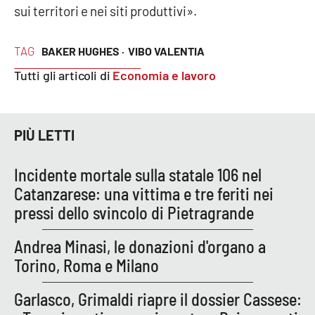
sui territori e nei siti produttivi».
Parchi Marini Calabria
Leggendo Alvaro insieme
TAG
BAKER HUGHES ·
VIBO VALENTIA
Tutti gli articoli di
Economia e lavoro
Imprese Di Calabria
Le perfidie di Antonella Grippo
PIÙ LETTI
Venti di comunicazione
Incidente mortale sulla statale 106 nel
Catanzarese: una vittima e tre feriti nei
pressi dello svincolo di Pietragrande
STREAMING
LaC TV
Andrea Minasi, le donazioni d'organo a
Torino, Roma e Milano
LaC Network
Garlasco, Grimaldi riapre il dossier Cassese:
LaC OnAir