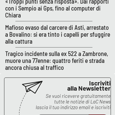
«Troppi punti senza risposta». Dai rapporti
con i Sempio ai Gps, fino al computer di
Chiara
EDIZIONI
LOCALI
Mafioso evaso dal carcere di Asti, arrestato
Catanzaro
a Bovalino: si era tinto i capelli per sfuggire
alla cattura
Crotone
Tragico incidente sulla ex 522 a Zambrone,
Vibo Valentia
muore una 77enne: quattro feriti e strada
ancora chiusa al traffico
Reggio Calabria
Iscriviti
Cosenza
alla Newsletter
Se vuoi ricevere gratuitamente
Lamezia Terme
tutte le notizie di
LaC News
lascia il tuo indirizzo email e iscriviti