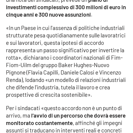
investimenti complessivo di 300 milioni di euro in
Cultura
cinque anni e 300 nuove assunzioni
.
«In un Paese in cui l'assenza di politiche industriali
Economia e Lavoro
strutturate pesa quotidianamente sulle lavoratrici
e sui lavoratori, questa ipotesi di accordo
Politica
rappresenta un passo significativo per invertire la
rotta», dichiarano i coordinatori nazionali di Fim-
Sanità
Fiom-Uilm del gruppo Baker Hughes-Nuovo
Pignone (Flavia Capilli, Daniele Calosi e Vincenzo
Società
Renda), lodando «un modello di relazioni industriali
che difende l'industria, tutela il lavoro e crea
Sport
prospettive di crescita sostenibile».
Per i sindacati «questo accordo non è un punto di
RUBRICHE
arrivo, ma
l'avvio di un percorso che dovrà essere
monitorato costantemente
, affinché gli impegni
Good Morning Vietnam
assunti si traducano in interventi reali e concreti