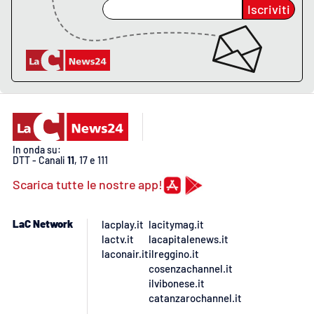
PROGETTI
SPECIALI
Iscriviti
Buona Sanità Calabria
LA
CALABRIAVISIONE
Destinazioni
In onda su:
Eventi
DTT - Canali
11
, 17 e 111
Scarica tutte le nostre app!
Food
LaC Network
lacplay.it
lacitymag.it
Storie
lactv.it
lacapitalenews.it
laconair.it
ilreggino.it
cosenzachannel.it
LAC
ilvibonese.it
NETWORK
catanzarochannel.it