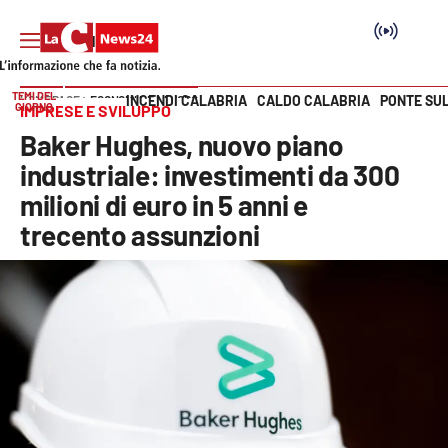
TEMI DEL
INCENDI CALABRIA
CALDO CALABRIA
PONTE SU
HOME PAGE
ECONOMIA E LAVORO
GIORNO
IMPRESE E SVILUPPO
Vai
Baker Hughes, nuovo piano
SEZIONI
industriale: investimenti da 300
milioni di euro in 5 anni e
Cronaca
trecento assunzioni
Politica
Attualità
Economia e lavoro
Italia Mondo