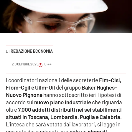
Sanità
Sport
Cultura
Podcast
REDAZIONE ECONOMIA
Meteo
2 DICEMBRE 2025
10:44
Editoriali
I coordinatori nazionali delle segreterie
Fim-Cisl,
Fiom-Cgil e Uilm-Uil
del gruppo
Baker Hughes-
Nuovo Pignone
hanno sottoscritto ieri l'ipotesi di
accordo sul
nuovo piano industriale
che riguarda
VIDEO
oltre
7.000 addetti distribuiti nei sei stabilimenti
Ambiente
situati in Toscana, Lombardia, Puglia e Calabria
.
L'intesa che sarà votata dai lavoratori, si legge in
Cronaca
una nota dei sindacati, prevede un
piano di