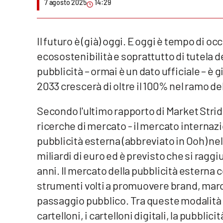
7 agosto 2025
14:29
Venti di comunicazione
Il futuro è (già) oggi. E oggi è tempo di o
Streaming
ecosostenibilità e soprattutto di tutela de
LaC TV
pubblicità – ormai è un dato ufficiale – è g
2033 crescerà di oltre il 100% nel ramo de
LaC Network
Secondo l'ultimo rapporto di Market Strides
LaC OnAir
ricerche di mercato - il mercato internazio
pubblicità esterna (abbreviato in Ooh) nel
Edizioni
miliardi di euro ed è previsto che si raggi
locali
anni. Il mercato della pubblicità estern
Catanzaro
strumenti volti a promuovere brand, marchi
Crotone
passaggio pubblico. Tra queste modalità s
cartelloni, i cartelloni digitali, la pubblic
Vibo Valentia