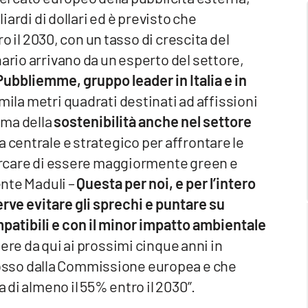
liardi di dollari ed è previsto che
tro il 2030, con un tasso di crescita del
ario arrivano da un esperto del settore,
ubbliemme, gruppo leader in Italia e in
mila metri quadrati destinati ad affissioni
tema della
sostenibilità anche nel settore
 centrale e strategico per affrontare le
cercare di essere maggiormente green e
ente Maduli –
Questa per noi, e per l’intero
erve evitare gli sprechi e puntare su
atibili e con il minor impatto ambientale
gere da qui ai prossimi cinque anni in
sso dalla Commissione europea e che
a di almeno il 55% entro il 2030”.