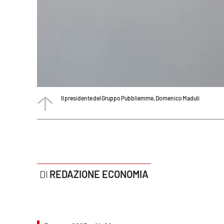
Politica
Sanità
Società
Sport
Il presidente del Gruppo Pubbliemme, Domenico Maduli
Rubriche
Good Morning Vietnam
Parchi Marini Calabria
Leggendo Alvaro insieme
REDAZIONE ECONOMIA
Imprese Di Calabria
Le perfidie di Antonella Grippo