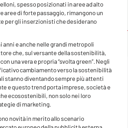
elloni, spesso posizionati in aree ad alto
re aree di forte passaggio, rimangono un
 per gli inserzionisti che desiderano
i anni e anche nelle grandi metropoli
tore che, sul versante della sostenibilità,
con una vera e propria “svolta green”. Negli
nificativo cambiamento verso la sostenibilità
inali stanno diventando sempre più attenti
ente e questo trend porta imprese, società e
he ecosostenibili, non solo nei loro
rategie di marketing.
ono novità in merito allo scenario
mercato europeo della pubblicità esterna,