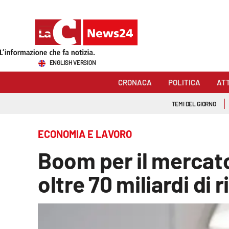
Sezioni
ENGLISH VERSION
Cronaca
CRONACA
POLITICA
AT
Politica
TEMI DEL GIORNO
Attualità
ECONOMIA E LAVORO
Economia e lavoro
Boom per il mercato
Italia Mondo
oltre 70 miliardi di 
Sanità
Sport