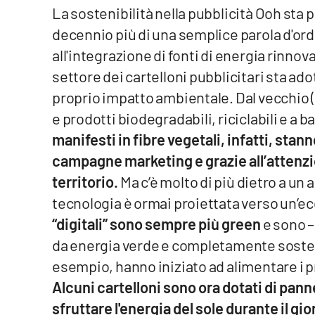
La sostenibilità nella pubblicità Ooh sta
Cosenzachannel.it
decennio più di una semplice parola d'ordi
Ilvibonese.it
all'integrazione di fonti di energia rinnovab
settore dei cartelloni pubblicitari sta ad
Catanzarochannel.it
proprio impatto ambientale. Dal vecchio (
e prodotti biodegradabili, riciclabili e 
App
manifesti in fibre vegetali, infatti, st
Android
campagne marketing e grazie all’attenzi
territorio.
Ma c’è molto di più dietro a un
Apple
tecnologia è ormai proiettata verso un’ec
“digitali” sono sempre più green
e sono –
da energia verde e completamente sostenib
Vai
esempio, hanno iniziato ad alimentare i pro
Alcuni cartelloni sono ora dotati di pann
sfruttare l'energia del sole durante il gi