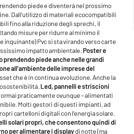
 prendendo piede e diventerà nel prossimo
ne. Dall'utilizzo di materiali ecocompatibili
ili fino alla riduzione degli sprechi, il
ottando misure per ridurre al minimo il
e inquinante) Pvc si sta virando verso carte
a bassissimo impatto ambientale.
Poster e
anno prendendo piede anche nelle grandi
one all’ambiente delle imprese del
 asset che è in continua evoluzione. Anche la
osostenibilità.
Led, pannelli e striscioni
 ormai praticamente ovunque – alimentati
ile. Molti gestori di questi impianti, ad
pri cartelloni digitali con l’energia solare.
elli solari propri, che consentono quindi di
orno per alimentare i display
di notte (ma