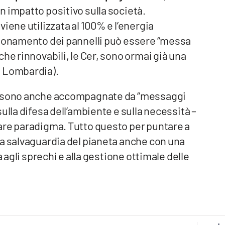
 impatto positivo sulla società.
iene utilizzata al 100% e l’energia
zionamento dei pannelli può essere “messa
he rinnovabili, le Cer, sono ormai già una
e Lombardia).
e, sono anche accompagnate da “messaggi
ulla difesa dell’ambiente e sulla necessità –
are paradigma. Tutto questo per puntare a
la salvaguardia del pianeta anche con una
a agli sprechi e alla gestione ottimale delle