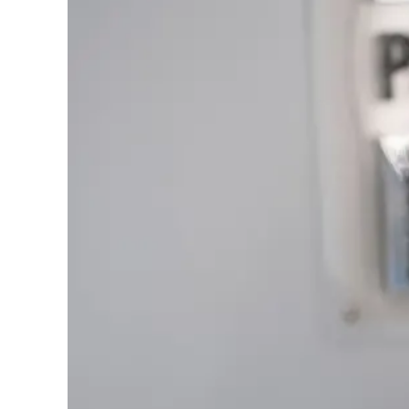
Cultura
Podcast
Meteo
Editoriali
Video
Ambiente
Cronaca
Cultura
Economia e Lavoro