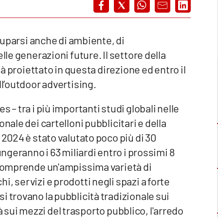
ccuparsi anche di ambiente, di
lle generazioni future. Il settore della
ià proiettato in questa direzione ed entro il
ll’outdoor advertising.
 – tra i più importanti studi globali nelle
nale dei cartelloni pubblicitari e della
 2024 è stato valutato poco più di 30
ungeranno i 63 miliardi entro i prossimi 8
a comprende un'ampissima varietà di
, servizi e prodotti negli spazi a forte
i trovano la pubblicità tradizionale sui
ità sui mezzi del trasporto pubblico, l'arredo