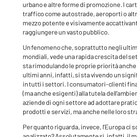
urbano e altre forme di promozione. I cart
traffico come autostrade, aeroporti o alt
Reggio Calabria
mezzo potente e visivamente accattivante
Cosenza
raggiungere un vasto pubblico.
Lamezia Terme
Un fenomeno che, soprattutto negli ultim
mondiali, vede una rapida crescita del set
Progetti
sta rimodulando le proprie priorità anche 
speciali
ultimi anni, infatti, si sta vivendo un sig
Buona Sanità Calabria
in tutti i settori. I consumatori-clienti f
(ma anche esigenti) alla tutela dell’ambi
La
aziende di ogni settore ad adottare pratic
Calabriavisione
prodotti e servizi, ma anche nelle loro st
Destinazioni
Per quanto riguarda, invece, l’Europa ci s
Eventi
analizzato? Assolutamente sì, infatti, il 