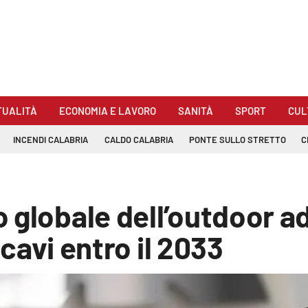
TUALITÀ
ECONOMIA E LAVORO
SANITÀ
SPORT
CUL
INCENDI CALABRIA
CALDO CALABRIA
PONTE SULLO STRETTO
C
 globale dell’outdoor ad
ricavi entro il 2033