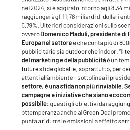
Food
nel 2024, si è aggirato intorno agli 8,34 mi
raggiungerà gli 11,78 miliardi di dollari en
Storie
5,79%. Ulteriori considerazioni sullo scen
ovvero
Domenico Maduli, presidente di P
LaC
Europa nel settore
e che conta più di 800
Network
pubblicitarie sia outdoor che indoor: “Il 
Lacplay.it
del marketing e della pubblicità
è un tema
Lactv.it
future sfide globali e, soprattutto, per 
attenti all’ambiente – sottolinea il presid
Laconair.it
settore, è una sfida non più rinviabile. S
campagne e iniziative che siano ecocomp
Lacitymag.it
possibile:
questi gli obiettivi da raggiun
Lacapitalenews.it
ottemperanza anche al Green Deal promo
punta a ridurre le emissioni a effetto serr
Ilreggino.it