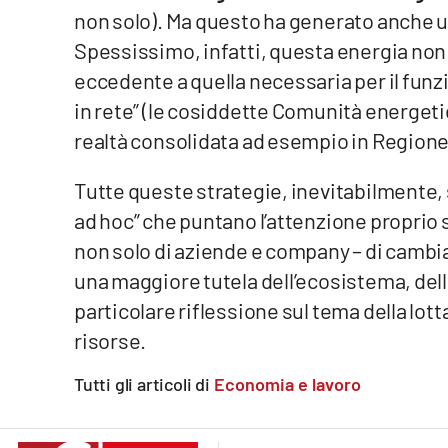
non solo). Ma questo ha generato anche un
Privacy
Spessissimo, infatti, questa energia non v
eccedente a quella necessaria per il fun
Cookie policy
in rete” (le cosiddette Comunità energetic
Note legali
realtà consolidata ad esempio in Region
Tutte queste strategie, inevitabilment
ad hoc” che puntano l’attenzione proprio s
non solo di aziende e company – di cambi
una maggiore tutela dell’ecosistema, del
particolare riflessione sul tema della lott
risorse.
Tutti gli articoli di
Economia e lavoro