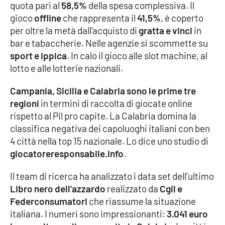
quota pari al
58,5%
della spesa complessiva. Il
Parchi Marini Calabria
gioco
offline
che rappresenta il
41,5%
, è coperto
per oltre la metà dall’acquisto di
gratta e vinci
in
Leggendo Alvaro insieme
bar e tabaccherie. Nelle agenzie si scommette su
sport e ippica
. In calo il gioco alle slot machine, al
Imprese Di Calabria
lotto e alle lotterie nazionali.
Le perfidie di Antonella Grippo
Campania, Sicilia e Calabria sono le prime tre
regioni
in termini di raccolta di giocate online
Venti di comunicazione
rispetto al Pil pro capite. La Calabria domina la
classifica negativa dei capoluoghi italiani con ben
4 città nella top 15 nazionale. Lo dice uno studio di
STREAMING
giocatoreresponsabile.info
.
LaC TV
Il team di ricerca ha analizzato i data set dell’ultimo
Libro nero dell’azzardo
realizzato da
Cgil e
LaC Network
Federconsumatori
che riassume la situazione
italiana. I numeri sono impressionanti:
3.041 euro
LaC OnAir