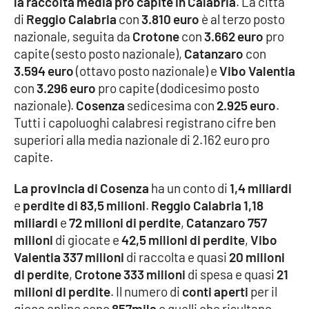
la raccolta media pro capite in Calabria
. La città
di
Reggio Calabria
con
3.810 euro
è al terzo posto
nazionale, seguita da
Crotone
con
3.662 euro
pro
EDIZIONI
capite (sesto posto nazionale),
Catanzaro
con
LOCALI
3.594 euro
(ottavo posto nazionale) e
Vibo Valentia
Catanzaro
con
3.296 euro
pro capite (dodicesimo posto
nazionale).
Cosenza
sedicesima con
2.925 euro
.
Crotone
Tutti i capoluoghi calabresi registrano cifre ben
superiori alla media nazionale di 2.162 euro pro
Vibo Valentia
capite.
La provincia di Cosenza
ha un conto di
1,4 miliardi
Reggio Calabria
e
perdite di 83,5 milioni
.
Reggio Calabria 1,18
miliardi
e
72 milioni di perdite
,
Catanzaro 757
Cosenza
milioni
di giocate e
42,5 milioni di perdite
,
Vibo
Valentia 337 milioni
di raccolta e quasi
20 milioni
Lamezia Terme
di perdite
,
Crotone 333 milioni
di spesa e quasi
21
milioni di perdite
. Il numero di
conti aperti
per il
gioco online sono
857mila
e quelli che risultano