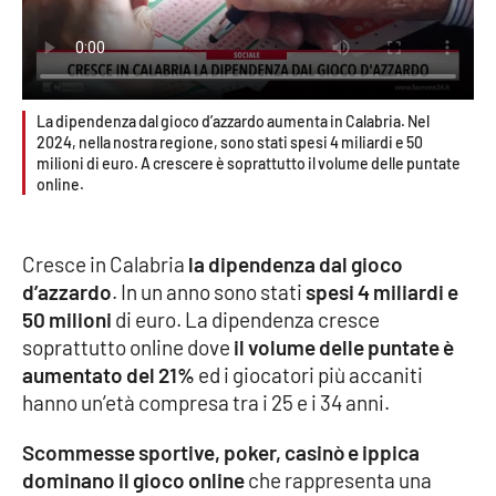
Cultura
Economia e Lavoro
La dipendenza dal gioco d’azzardo aumenta in Calabria. Nel
2024, nella nostra regione, sono stati spesi 4 miliardi e 50
Politica
milioni di euro. A crescere è soprattutto il volume delle puntate
online.
Sanità
Cresce in Calabria
la dipendenza dal gioco
Società
d’azzardo
. In un anno sono stati
spesi 4 miliardi e
50 milioni
di euro. La dipendenza cresce
Sport
soprattutto online dove
il volume delle puntate è
aumentato del 21%
ed i giocatori più accaniti
hanno un’età compresa tra i 25 e i 34 anni.
RUBRICHE
Scommesse sportive, poker, casinò e ippica
Good Morning Vietnam
dominano il gioco online
che rappresenta una