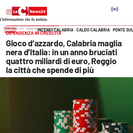
TEMI DEL
INCENDI CALABRIA
CALDO CALABRIA
PONTE SU
HOME PAGE
ECONOMIA E LAVORO
GIORNO
DIPENDENZA IN CRESCITA
Vai
Gioco d’azzardo, Calabria maglia
SEZIONI
nera d’Italia: in un anno bruciati
quattro miliardi di euro, Reggio
Cronaca
la città che spende di più
Politica
Attualità
Economia e lavoro
Italia Mondo