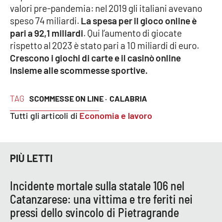
Lacplay.it
valori pre-pandemia: nel 2019 gli italiani avevano
speso 74 miliardi.
La spesa per il gioco online è
Lactv.it
pari a 92,1 miliardi
. Qui l’aumento di giocate
rispetto al 2023 è stato pari a 10 miliardi di euro.
Laconair.it
Crescono i giochi di carte e il casinò online
insieme alle scommesse sportive.
Lacitymag.it
TAG
SCOMMESSE ON LINE ·
CALABRIA
Lacapitalenews.it
Tutti gli articoli di
Economia e lavoro
Ilreggino.it
Cosenzachannel.it
PIÙ LETTI
Ilvibonese.it
Incidente mortale sulla statale 106 nel
Catanzarese: una vittima e tre feriti nei
Catanzarochannel.it
pressi dello svincolo di Pietragrande