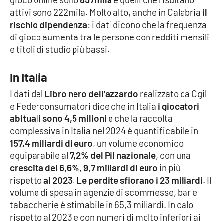
PROGETTI
SPECIALI
attivi sono 222mila. Molto alto, anche in Calabria
il
rischio dipendenza
: i dati dicono che la frequenza
Buona Sanità Calabria
di gioco aumenta tra le persone con redditi mensili
e titoli di studio più bassi.
LA
CALABRIAVISIONE
In Italia
Destinazioni
I dati del
Libro nero dell’azzardo
realizzato da Cgil
e Federconsumatori dice che in Italia
i giocatori
Eventi
abituali sono 4,5 milioni
e che la raccolta
complessiva in Italia nel 2024 è quantificabile in
Food
157,4 miliardi di euro
, un volume economico
equiparabile al
7,2% del Pil nazionale
, con una
Storie
crescita del 6,6%
,
9,7 miliardi di euro
in più
rispetto
al 2023
.
Le perdite sfiorano i 23 miliardi
. Il
volume di spesa in agenzie di scommesse, bar e
LAC
NETWORK
tabaccherie è stimabile in 65,3 miliardi. In calo
rispetto al 2023 e con numeri di molto inferiori ai