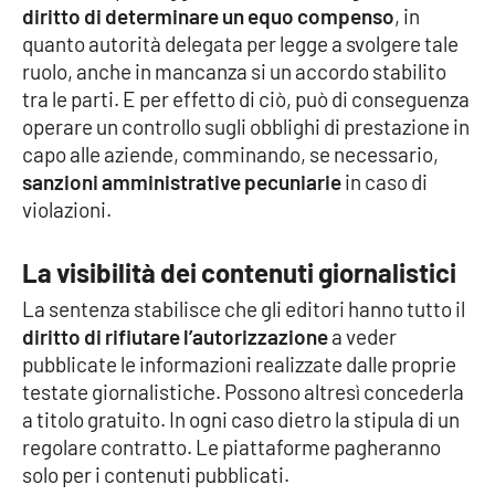
PROGETTI
SPECIALI
diritto di determinare un equo compenso
, in
quanto autorità delegata per legge a svolgere tale
Buona Sanità Calabria
ruolo, anche in mancanza si un accordo stabilito
tra le parti. E per effetto di ciò, può di conseguenza
operare un controllo sugli obblighi di prestazione in
LA
CALABRIAVISIONE
capo alle aziende, comminando, se necessario,
sanzioni amministrative pecuniarie
in caso di
Destinazioni
violazioni.
Eventi
La visibilità dei contenuti giornalistici
Food
La sentenza stabilisce che gli editori hanno tutto il
diritto di rifiutare l’autorizzazione
a veder
pubblicate le informazioni realizzate dalle proprie
Storie
testate giornalistiche. Possono altresì concederla
a titolo gratuito. In ogni caso dietro la stipula di un
regolare contratto. Le piattaforme pagheranno
LAC
NETWORK
solo per i contenuti pubblicati.