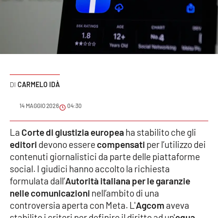
Sanità
Sport
Cultura
Podcast
CARMELO IDÀ
Meteo
14 MAGGIO 2026
04:30
Editoriali
La
Corte di giustizia europea
ha stabilito che gli
editori
devono essere
compensati
per l’utilizzo dei
contenuti giornalistici da parte delle piattaforme
social. I giudici hanno accolto la richiesta
VIDEO
formulata dall’
Autorità italiana per le garanzie
Ambiente
nelle comunicazioni
nell’ambito di una
controversia aperta con Meta. L'
Agcom
aveva
Cronaca
stabilito i criteri per definire il diritto ad un'
equa