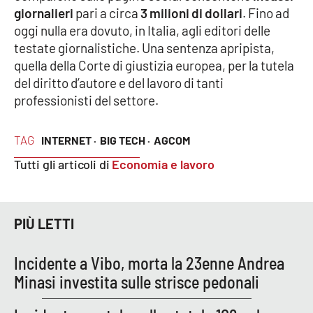
giornalieri
pari a circa
3 milioni di dollari
. Fino ad
APP
oggi nulla era dovuto, in Italia, agli editori delle
testate giornalistiche. Una sentenza apripista,
Android
quella della Corte di giustizia europea, per la tutela
del diritto d’autore e del lavoro di tanti
Apple
professionisti del settore.
TAG
INTERNET ·
BIG TECH ·
AGCOM
Tutti gli articoli di
Economia e lavoro
PIÙ LETTI
Incidente a Vibo, morta la 23enne Andrea
Minasi investita sulle strisce pedonali