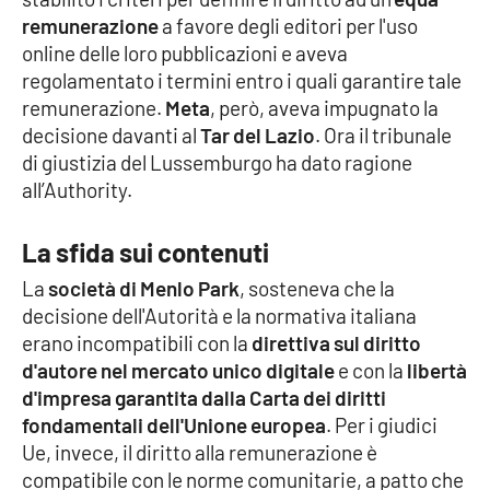
remunerazione
a favore degli editori per l'uso
Cultura
online delle loro pubblicazioni e aveva
regolamentato i termini entro i quali garantire tale
Economia e Lavoro
remunerazione.
Meta
, però, aveva impugnato la
decisione davanti al
Tar del Lazio
. Ora il tribunale
Politica
di giustizia del Lussemburgo ha dato ragione
all’Authority.
Sanità
La sfida sui contenuti
Società
La
società di Menlo Park
, sosteneva che la
decisione dell'Autorità e la normativa italiana
Sport
erano incompatibili con la
direttiva sul diritto
d'autore nel mercato unico digitale
e con la
libertà
d'impresa garantita dalla Carta dei diritti
RUBRICHE
fondamentali dell'Unione europea
. Per i giudici
Ue, invece, il diritto alla remunerazione è
Good Morning Vietnam
compatibile con le norme comunitarie, a patto che