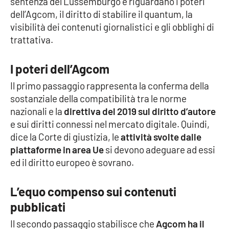
sentenza del Lussemburgo e riguardano i poteri
dell’Agcom, il diritto di stabilire il quantum, la
visibilità dei contenuti giornalistici e gli obblighi di
EDIZIONI
trattativa.
LOCALI
Catanzaro
I poteri dell’Agcom
Il primo passaggio rappresenta la conferma della
Crotone
sostanziale della compatibilità tra le norme
nazionali e la
direttiva del 2019 sul diritto d’autore
Vibo Valentia
e sui diritti connessi nel mercato digitale. Quindi,
dice la Corte di giustizia, le
attività svolte dalle
Reggio Calabria
piattaforme in area Ue
si devono adeguare ad essi
ed il diritto europeo è sovrano.
Cosenza
L’equo compenso sui contenuti
Lamezia Terme
pubblicati
Il secondo passaggio stabilisce che
Agcom ha il