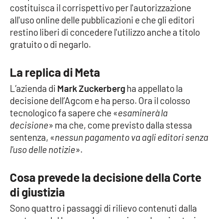
costituisca il corrispettivo per l'autorizzazione
Parchi Marini Calabria
all'uso online delle pubblicazioni e che gli editori
restino liberi di concedere l'utilizzo anche a titolo
Leggendo Alvaro insieme
gratuito o di negarlo.
Imprese Di Calabria
La replica di Meta
Le perfidie di Antonella Grippo
L’azienda di
Mark Zuckerberg
ha appellato la
decisione dell’Agcom e ha perso. Ora il colosso
Venti di comunicazione
tecnologico fa sapere che «
esaminerà la
decisione
» ma che, come previsto dalla stessa
sentenza, «
nessun pagamento va agli editori senza
STREAMING
l'uso delle notizie
».
LaC TV
Cosa prevede la decisione della Corte
di giustizia
LaC Network
Sono quattro i passaggi di rilievo contenuti dalla
LaC OnAir