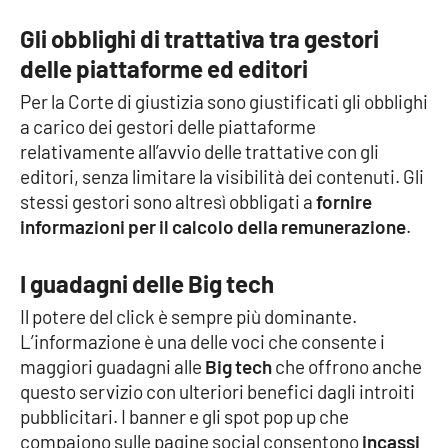
Lacplay.it
Gli obblighi di trattativa tra gestori
Lactv.it
delle piattaforme ed editori
Per la Corte di giustizia sono giustificati gli obblighi
Laconair.it
a carico dei gestori delle piattaforme
relativamente all’avvio delle trattative con gli
Lacitymag.it
editori, senza limitare la visibilità dei contenuti. Gli
stessi gestori sono altresì obbligati a
fornire
Lacapitalenews.it
informazioni per il calcolo della remunerazione
.
Ilreggino.it
I guadagni delle Big tech
Cosenzachannel.it
Il potere del click è sempre più dominante.
L’informazione è una delle voci che consente i
Ilvibonese.it
maggiori guadagni alle
Big tech
che offrono anche
questo servizio con ulteriori benefici dagli introiti
Catanzarochannel.it
pubblicitari. I banner e gli spot pop up che
compaiono sulle pagine social consentono
incassi