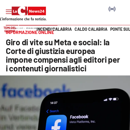
TEMI DEL
INCENDI CALABRIA
CALDO CALABRIA
PONTE SU
HOME PAGE
ECONOMIA E LAVORO
GIORNO
INFORMAZIONE ONLINE
Vai
Giro di vite su Meta e social: la
SEZIONI
Corte di giustizia europea
impone compensi agli editori per
Cronaca
i contenuti giornalistici
Politica
Attualità
Economia e lavoro
Italia Mondo