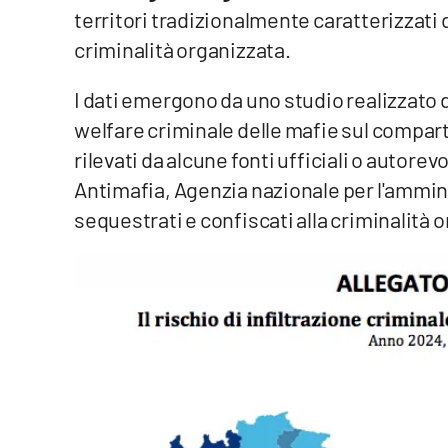
territori tradizionalmente caratterizzat
Reggio Calabria
criminalità organizzata.
Cosenza
I dati emergono da uno studio realizzato 
welfare criminale delle mafie sul compart
Lamezia Terme
rilevati da alcune fonti ufficiali o autor
Antimafia, Agenzia nazionale per l'ammini
Progetti
sequestrati e confiscati alla criminalità o
speciali
Buona Sanità Calabria
La
Calabriavisione
Destinazioni
Eventi