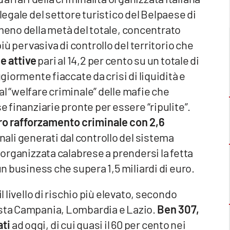
legale del settore turistico del Belpaese di
 meno della metà del totale, concentrato
più pervasiva di controllo del territorio che
e attive
pari al 14,2 per cento su un totale di
ggiormente fiaccate da crisi di liquidità e
al “welfare criminale” delle mafie che
e finanziarie pronte per essere “ripulite”.
ro rafforzamento criminale con 2,6
inali generati dal controllo del sistema
à organizzata calabrese a prendersi la fetta
un business che supera 1,5 miliardi di euro.
l livello di rischio più elevato, secondo
esta Campania, Lombardia e Lazio.
Ben 307,
ati
ad oggi, di cui quasi il 60 per cento nei