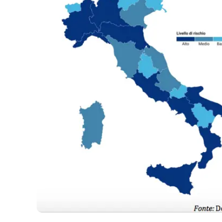
Food
Storie
LaC
Network
Lacplay.it
Lactv.it
Laconair.it
Lacitymag.it
Lacapitalenews.it
Ilreggino.it