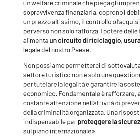
un welfare criminale che piega gli impren
Privacy
sopravvivenza finanziaria, coprono i debi
un prezzo altissimo, il controllo o l’acqu
Cookie policy
perverso non solo rafforza il potere delle 
alimenta
un circuito di riciclaggio, usur
Note legali
legale del nostro Paese.
Non possiamo permetterci di sottovaluta
settore turistico non è solo una questio
per tutelare la legalità e garantire la sos
economico. Fondamentale è rafforzare, a più
costante attenzione nell’attività di prevenz
della criminalità organizzata. Una rispost
indispensabile per
proteggere la sicure
sul piano internazionale».