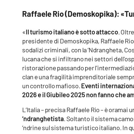
Cosenzachannel.it
Raffaele Rio (Demoskopika): «Tur
Ilvibonese.it
«
Il turismo italiano è sotto attacco
. Oltr
Catanzarochannel.it
presidente di Demoskopika, Raffaele Rio -
sodalizi criminali, con la ‘Ndrangheta, Co
App
lucana che si infiltrano nei settori dell'osp
Android
ristorazione passando per l'intermediazio
clan e una fragilità imprenditoriale sempr
Apple
un controllo mafioso.
Eventi internaziona
2026 e il Giubileo 2025 non fanno che ampl
L’Italia – precisa Raffaele Rio – è oramai 
Vai
‘ndranghetista
. Soltanto il sistema cam
‘ndrine sul sistema turistico italiano. In