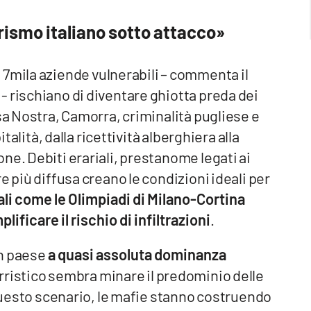
ismo italiano sotto attacco»
e 7mila aziende vulnerabili – commenta il
 rischiano di diventare ghiotta preda dei
sa Nostra, Camorra, criminalità pugliese e
italità, dalla ricettività alberghiera alla
ne. Debiti erariali, prestanome legati ai
e più diffusa creano le condizioni ideali per
li come le Olimpiadi di Milano-Cortina
ificare il rischio di infiltrazioni
.
un paese
a quasi assoluta dominanza
orristico sembra minare il predominio delle
 questo scenario, le mafie stanno costruendo