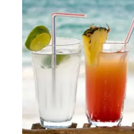
Cultura
Podcast
Meteo
Editoriali
Video
Ambiente
Cronaca
Cultura
Economia e Lavoro