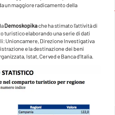
i da un maggiore radicamento della
da
Demoskopika
che ha stimato l’attività di
o turistico elaborando una serie di dati
evoli: Unioncamere, Direzione Investigativa
strazione e la destinazione dei beni
rganizzata, Istat, Cerved e Banca d’Italia.