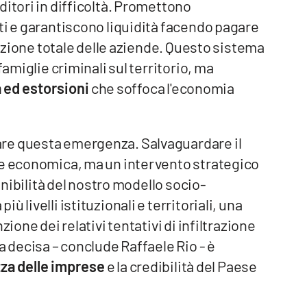
ditori in difficoltà. Promettono
ti e garantiscono liquidità facendo pagare
isizione totale delle aziende. Questo sistema
famiglie criminali sul territorio, ma
a ed estorsioni
che soffoca l'economia
re questa emergenza. Salvaguardare il
ne economica, ma un intervento strategico
tenibilità del nostro modello socio-
 livelli istituzionali e territoriali, una
ione dei relativi tentativi di infiltrazione
a decisa – conclude Raffaele Rio - è
zza delle imprese
e la credibilità del Paese