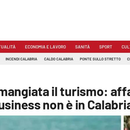
TUALITÀ
ECONOMIA E LAVORO
SANITÀ
SPORT
CUL
INCENDI CALABRIA
CALDO CALABRIA
PONTE SULLO STRETTO
C
angiata il turismo: affar
business non è in Calabri