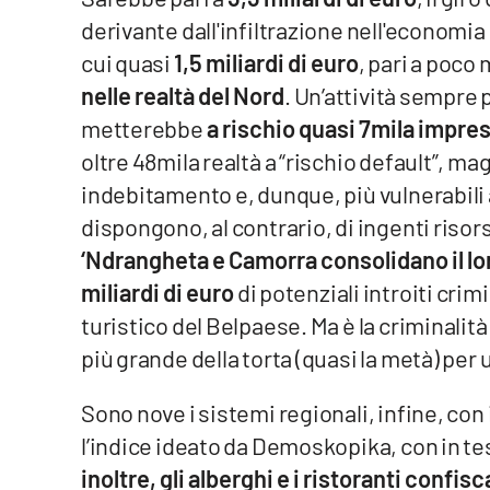
derivante dall'infiltrazione nell'economia 
Venti di comunicazione
cui quasi
1,5 miliardi di euro
, pari a poco
nelle realtà del Nord
. Un’attività sempre 
Streaming
metterebbe
a rischio quasi 7mila impres
LaC TV
oltre 48mila realtà a “rischio default”, ma
indebitamento e, dunque, più vulnerabili 
LaC Network
dispongono, al contrario, di ingenti risors
LaC OnAir
‘Ndrangheta e Camorra consolidano il lo
miliardi di euro
di potenziali introiti crim
turistico del Belpaese. Ma è la criminalit
Edizioni
locali
più grande della torta (quasi la metà) per 
Catanzaro
Sono nove i sistemi regionali, infine, con i
Crotone
l’indice ideato da Demoskopika, con in t
inoltre, gli alberghi e i ristoranti confisc
Vibo Valentia