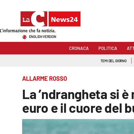
Sezioni
ENGLISH VERSION
Cronaca
CRONACA
POLITICA
AT
Politica
TEMI DEL GIORNO
Attualità
ALLARME ROSSO
Economia e lavoro
La ’ndrangheta si è m
Italia Mondo
euro e il cuore del 
Sanità
Sport