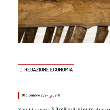
Politica
Sanità
Società
Sport
Rubriche
Good Morning Vietnam
REDAZIONE ECONOMIA
Parchi Marini Calabria
Leggendo Alvaro insieme
10 dicembre 2024
09:31
Imprese Di Calabria
Le perfidie di Antonella Grippo
Sarebbe pari a
3,3 miliardi di euro
, il gir