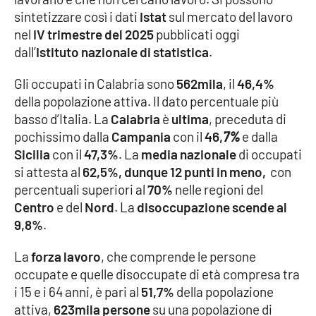
sintetizzare così i dati
Istat
sul mercato del lavoro
Cultura
nel
IV trimestre del 2025
pubblicati oggi
dall’
Istituto nazionale di statistica
.
Economia e Lavoro
Gli occupati in Calabria sono
562mila
, il
46,4%
della popolazione attiva. Il dato percentuale più
Politica
basso d’Italia. La
Calabria
è
ultima
, preceduta di
pochissimo dalla
Campania
con il
46,
7%
e dalla
Sanità
Sicilia
con il
47,3%
. La
media nazionale
di occupati
si attesta al
62,5%, dunque 12 punti in meno,
con
Società
percentuali superiori al
70%
nelle regioni del
Centro
e del
Nord
. La
disoccupazione scende al
Sport
9,8%
.
La
forza lavoro
, che comprende le persone
RUBRICHE
occupate e quelle disoccupate di età compresa tra
i 15 e i 64 anni, è pari al
51,7%
della popolazione
Good Morning Vietnam
attiva,
623mila persone
su una popolazione di