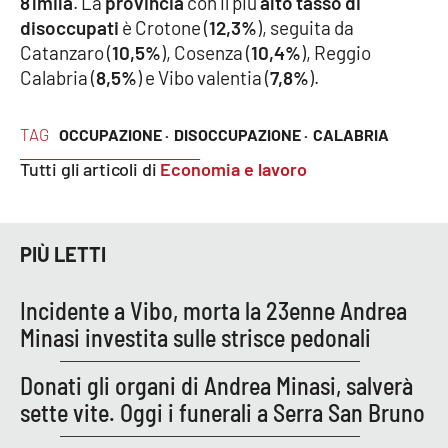
81mila
. La
provincia
con il più
alto tasso di
disoccupati
è Crotone (
12,3%
), seguita da
Catanzaro (
10,5%
), Cosenza (
10,4%
), Reggio
EDIZIONI
Calabria (
8,5%
) e Vibo valentia (
7,8%
).
LOCALI
Catanzaro
TAG
OCCUPAZIONE ·
DISOCCUPAZIONE ·
CALABRIA
Tutti gli articoli di
Economia e lavoro
Crotone
Vibo Valentia
PIÙ LETTI
Reggio Calabria
Incidente a Vibo, morta la 23enne Andrea
Cosenza
Minasi investita sulle strisce pedonali
Lamezia Terme
Donati gli organi di Andrea Minasi, salverà
sette vite. Oggi i funerali a Serra San Bruno