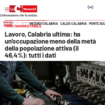
TEMI DEL
INCENDI CALABRIA
CALDO CALABRIA
PONTE SU
HOME PAGE
ECONOMIA E LAVORO
GIORNO
CRISI INARRESTABILE
Vai
Lavoro, Calabria ultima: ha
SEZIONI
un’occupazione meno della metà
della popolazione attiva (il
Cronaca
46,4%): tutti i dati
Politica
Attualità
Economia e lavoro
Italia Mondo