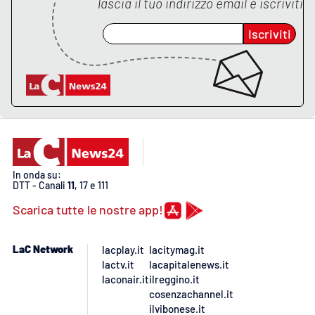
lascia il tuo indirizzo email e iscriviti
Lacplay.it
Iscriviti
Lactv.it
Laconair.it
Lacitymag.it
Lacapitalenews.it
In onda su:
Ilreggino.it
DTT - Canali
11
, 17 e 111
Scarica tutte le nostre app!
Cosenzachannel.it
LaC Network
lacplay.it
lacitymag.it
Ilvibonese.it
lactv.it
lacapitalenews.it
laconair.it
ilreggino.it
Catanzarochannel.it
cosenzachannel.it
ilvibonese.it