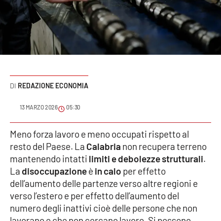
Sanità
Sport
Cultura
Podcast
REDAZIONE ECONOMIA
Meteo
13 MARZO 2026
05:30
Editoriali
Meno forza lavoro e meno occupati rispetto al
resto del Paese. La
Calabria
non recupera terreno
mantenendo intatti
limiti e debolezze strutturali
.
La
disoccupazione
è
in calo
per effetto
VIDEO
dell’aumento delle partenze verso altre regioni e
Ambiente
verso l’estero e per effetto dell’aumento del
numero degli inattivi cioè delle persone che non
Cronaca
lavorano e che non cercano lavoro. Si possono