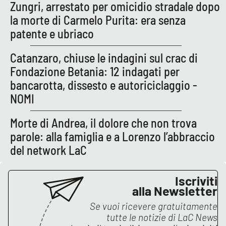
PROGETTI
Zungri, arrestato per omicidio stradale dopo
SPECIALI
la morte di Carmelo Purita: era senza
Buona Sanità Calabria
patente e ubriaco
Catanzaro, chiuse le indagini sul crac di
LA
CALABRIAVISIONE
Fondazione Betania: 12 indagati per
bancarotta, dissesto e autoriciclaggio -
Destinazioni
NOMI
Eventi
Morte di Andrea, il dolore che non trova
parole: alla famiglia e a Lorenzo l’abbraccio
Food
del network LaC
Storie
Iscriviti
alla Newsletter
LAC
Se vuoi ricevere gratuitamente
NETWORK
tutte le notizie di
LaC News