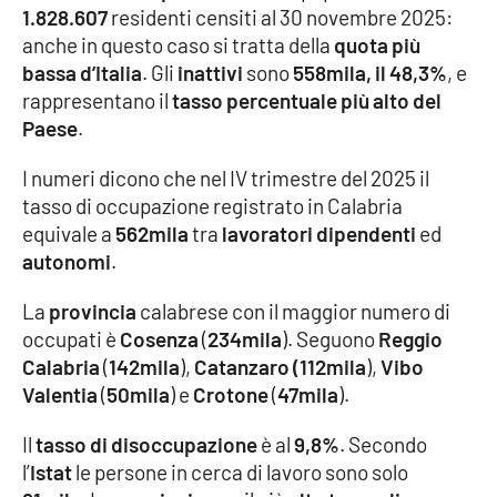
1.828.607
residenti censiti al 30 novembre 2025:
Parchi Marini Calabria
anche in questo caso si tratta della
quota più
bassa d’Italia
. Gli
inattivi
sono
558mila, il 48,3%
, e
Leggendo Alvaro insieme
rappresentano il
tasso percentuale più alto del
Paese
.
Imprese Di Calabria
I numeri dicono che nel IV trimestre del 2025 il
Le perfidie di Antonella Grippo
tasso di occupazione registrato in Calabria
equivale a
562mila
tra
lavoratori
dipendenti
ed
Venti di comunicazione
autonomi
.
La
provincia
calabrese con il maggior numero di
STREAMING
occupati è
Cosenza
(
234mila
). Seguono
Reggio
Calabria
(
142mila
),
Catanzaro (112mila
),
Vibo
LaC TV
Valentia
(
50mila
) e
Crotone
(
47mila
).
LaC Network
Il
tasso di disoccupazione
è al
9,8%
. Secondo
l’
Istat
le persone in cerca di lavoro sono solo
LaC OnAir