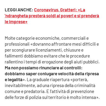
Parchi Marini Calabria
LEGGI ANCHE:
Coronavirus, Gratteri: «La
'ndrangheta presterà soldi ai poveri e si prenderà
Leggendo Alvaro insieme
le imprese»
Imprese Di Calabria
Molte categorie economiche, commerciali e
Le perfidie di Antonella Grippo
professionali «dovranno affrontare mesi difficili e
per scongiurare licenziamenti, chiusure e
Venti di comunicazione
fallimenti dobbiamo evitare che le procedure
rallentino i tempi di erogazione degli aiuti pubblici.
Ma non possiamo rinunciare ai controlli:
STREAMING
dobbiamo saper coniugare velocità della ripresa
e legalità
». La graduale riapertura «porterà,
LaC TV
inevitabilmente, ad una ripresa della criminalità
comune e predatoria. E l'attività di prevenzione
LaC Network
delle forze di polizia sul territorio è molto intensa».
LaC OnAir