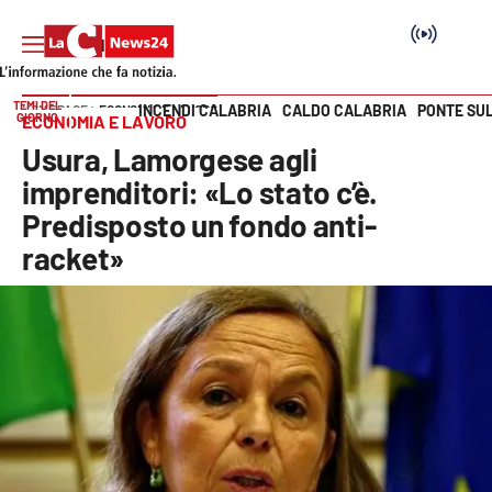
TEMI DEL
INCENDI CALABRIA
CALDO CALABRIA
PONTE SU
HOME PAGE
ECONOMIA E LAVORO
GIORNO
ECONOMIA E LAVORO
Vai
Usura, Lamorgese agli
SEZIONI
imprenditori: «Lo stato c’è.
Predisposto un fondo anti-
Cronaca
racket»
Politica
Attualità
Economia e lavoro
Italia Mondo