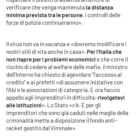
verificare che venga mantenuta
la distanza
Cultura
minima prevista tra le persone
. I controlli delle
forze di polizia continueranno».
Economia e Lavoro
Il virus non va in vacanza e «dovremo modificare i
Politica
nostri stili di vita anche in casa».
Per l'Italia che
non riapre per i problemi economici
e che corre il
Sanità
rischio di cedere al welfare delle mafie, il ministro
dell'Interno ha chiesto di agevolare "l'accesso al
Società
credito" e ai prefetti «di assumere iniziative con
l'Abi e le associazioni di categoria. E ora faccio
Sport
appello agli imprenditori in difficoltà:
rivolgetevi
alle istituzioni
». Lo Stato «c'è. E per gli
imprenditori che sono già caduti nelle maglie della
RUBRICHE
criminalità mette a disposizione il fondo anti-
Good Morning Vietnam
racket gestito dal Viminale».