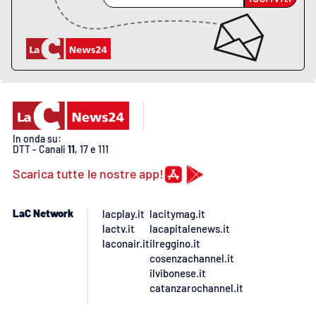
APP
Android
Apple
In onda su:
DTT - Canali
11
, 17 e 111
Scarica tutte le nostre app!
LaC Network
lacplay.it
lacitymag.it
lactv.it
lacapitalenews.it
laconair.it
ilreggino.it
cosenzachannel.it
ilvibonese.it
catanzarochannel.it