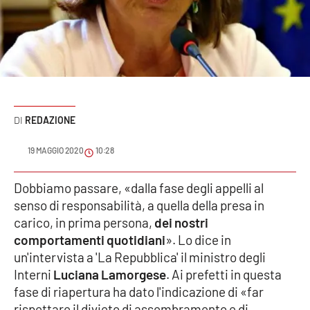
Sanità
Sport
Cultura
Podcast
REDAZIONE
Meteo
19 MAGGIO 2020
10:28
Editoriali
Dobbiamo passare, «dalla fase degli appelli al
senso di responsabilità, a quella della presa in
carico, in prima persona,
dei nostri
comportamenti quotidiani
». Lo dice in
VIDEO
un'intervista a 'La Repubblica' il ministro degli
Ambiente
Interni
Luciana Lamorgese
. Ai prefetti in questa
fase di riapertura ha dato l'indicazione di «far
Cronaca
rispettare il divieto di assembramento e di