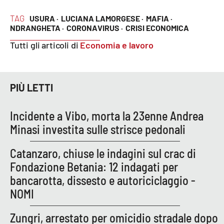
PROGETTI
SPECIALI
TAG
USURA ·
LUCIANA LAMORGESE ·
MAFIA ·
Buona Sanità Calabria
NDRANGHETA ·
CORONAVIRUS ·
CRISI ECONOMICA
Tutti gli articoli di
Economia e lavoro
LA
CALABRIAVISIONE
PIÙ LETTI
Destinazioni
Eventi
Incidente a Vibo, morta la 23enne Andrea
Minasi investita sulle strisce pedonali
Food
Catanzaro, chiuse le indagini sul crac di
Storie
Fondazione Betania: 12 indagati per
bancarotta, dissesto e autoriciclaggio -
NOMI
LAC
NETWORK
Zungri, arrestato per omicidio stradale dopo