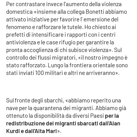
Per contrastare invece l'aumento della violenza
domestica «insieme alla collega Bonetti abbiamo
attivato iniziative per favorire l' emersione del
EDIZIONI
LOCALI
fenomeno e rafforzare le tutele. Ho chiesto ai
prefetti di intensificare i rapporti con i centri
Catanzaro
antiviolenza e le case rifugio per garantire la
pronta accoglienza di chi subisce violenza». Sul
Crotone
controllo dei flussi migratori, «il nostro impegno è
stato rafforzato. Lungo la frontiera orientale sono
Vibo Valentia
stati inviati 100 militari e altri ne arriveranno».
Reggio Calabria
Cosenza
Sul fronte degli sbarchi, «abbiamo reperito una
nave per la quarantena dei migranti. Abbiamo già
Lamezia Terme
ottenuto la disponibilità da diversi Paesi
per la
redistribuzione dei migranti sbarcati dall'Alan
Kurdi e dall'Aita Mari
».