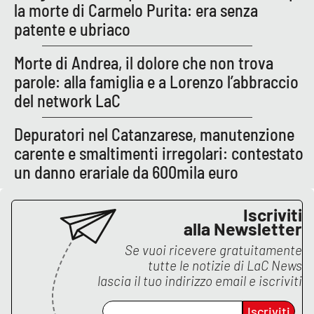
Lacplay.it
la morte di Carmelo Purita: era senza
patente e ubriaco
Lactv.it
Morte di Andrea, il dolore che non trova
Laconair.it
parole: alla famiglia e a Lorenzo l’abbraccio
del network LaC
Lacitymag.it
Depuratori nel Catanzarese, manutenzione
Lacapitalenews.it
carente e smaltimenti irregolari: contestato
un danno erariale da 600mila euro
Ilreggino.it
Iscriviti
Cosenzachannel.it
alla Newsletter
Se vuoi ricevere gratuitamente
Ilvibonese.it
tutte le notizie di
LaC News
lascia il tuo indirizzo email e iscriviti
Catanzarochannel.it
Iscriviti