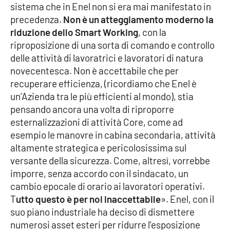
sistema che in Enel non si era mai manifestato in
precedenza.
Non è un atteggiamento moderno la
riduzione dello Smart Working
, con la
EDIZIONI
LOCALI
riproposizione di una sorta di comando e controllo
delle attività di lavoratrici e lavoratori di natura
Catanzaro
novecentesca. Non è accettabile che per
recuperare efficienza, (ricordiamo che Enel è
Crotone
un’Azienda tra le più efficienti al mondo), stia
pensando ancora una volta di riproporre
Vibo Valentia
esternalizzazioni di attività Core, come ad
esempio le manovre in cabina secondaria, attività
Reggio Calabria
altamente strategica e pericolosissima sul
versante della sicurezza. Come, altresì, vorrebbe
Cosenza
imporre, senza accordo con il sindacato, un
cambio epocale di orario ai lavoratori operativi.
Lamezia Terme
T
utto questo è per noi inaccettabile
». Enel, con il
suo piano industriale ha deciso di dismettere
numerosi asset esteri per ridurre l’esposizione