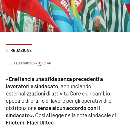
Sanità
Sport
Cultura
Podcast
REDAZIONE
Meteo
6 FEBBRAIO 2024
09:46
Editoriali
«
Enel lancia una sfida senza precedenti a
lavoratori e sindacato
, annunciando
esternalizzazioni di attività Core e un cambio
epocale di orario di lavoro per gli operativi di e-
VIDEO
distribuzione
senza alcun accordo con il
Ambiente
sindacato
». Così si legge nella nota sindacale di
Filctem, Flaei Uiltec
.
Cronaca