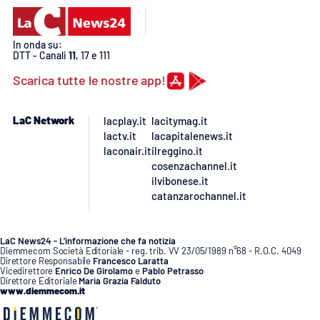
In onda su:
DTT - Canali
11
, 17 e 111
Scarica tutte le nostre app!
LaC Network
lacplay.it
lacitymag.it
lactv.it
lacapitalenews.it
laconair.it
ilreggino.it
cosenzachannel.it
ilvibonese.it
catanzarochannel.it
LaC News24 - L’informazione che fa notizia
Diemmecom Società Editoriale - reg. trib. VV 23/05/1989 n°68 - R.O.C. 4049
Direttore Responsabile
Francesco Laratta
Vicedirettore
Enrico De Girolamo
e
Pablo Petrasso
Direttore Editoriale
Maria Grazia Falduto
www.diemmecom.it