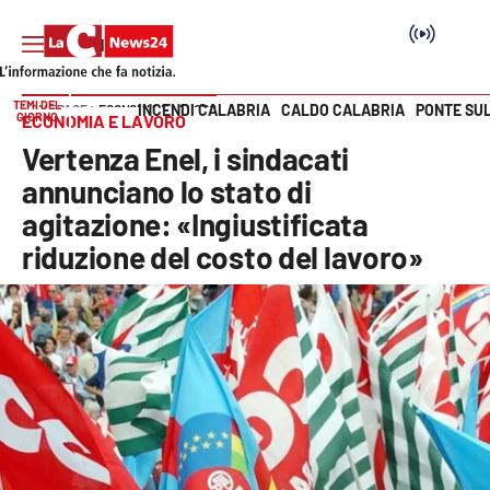
TEMI DEL
INCENDI CALABRIA
CALDO CALABRIA
PONTE SU
HOME PAGE
ECONOMIA E LAVORO
GIORNO
ECONOMIA E LAVORO
Vai
Vertenza Enel, i sindacati
SEZIONI
annunciano lo stato di
agitazione: «Ingiustificata
Cronaca
riduzione del costo del lavoro»
Politica
Attualità
Economia e lavoro
Italia Mondo