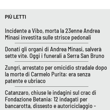
Lacplay.it
Lactv.it
PIÙ LETTI
Laconair.it
Incidente a Vibo, morta la 23enne Andrea
Minasi investita sulle strisce pedonali
Lacitymag.it
Donati gli organi di Andrea Minasi, salverà
Lacapitalenews.it
sette vite. Oggi i funerali a Serra San Bruno
Ilreggino.it
Zungri, arrestato per omicidio stradale dopo
la morte di Carmelo Purita: era senza
Cosenzachannel.it
patente e ubriaco
Ilvibonese.it
Catanzaro, chiuse le indagini sul crac di
Fondazione Betania: 12 indagati per
Catanzarochannel.it
bancarotta, dissesto e autoriciclaggio -