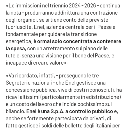
«Le immissioni nel triennio 2024 - 2026 - continua
la nota - produrranno addirittura una contrazione
Cultura
degli organici, se si tiene conto delle previste
fuoriuscite. Enel, azienda centrale per il Paese e
Economia e Lavoro
fondamentale per guidare la transizione
energetica,
è ormai solo concentrata a contenere
Politica
la spesa,
con un arretramento sul piano delle
tutele, senza una visione per il bene del Paese, e
Sanità
incapace di creare valore».
Società
«Va ricordato, infatti, - proseguono le tre
Segreterie nazionali - che Enel gestisce una
Sport
concessione pubblica, vive di costi riconosciuti, ha
ricavi altissimi (particolarmente in edistribuzione)
e un costo del lavoro che incide pochissimo sul
RUBRICHE
bilancio.
Enel è una S.p.A. a controllo pubblico
e,
anche se fortemente partecipata da privati, di
Good Morning Vietnam
fatto gestisce i soldi delle bollette degli italiani per