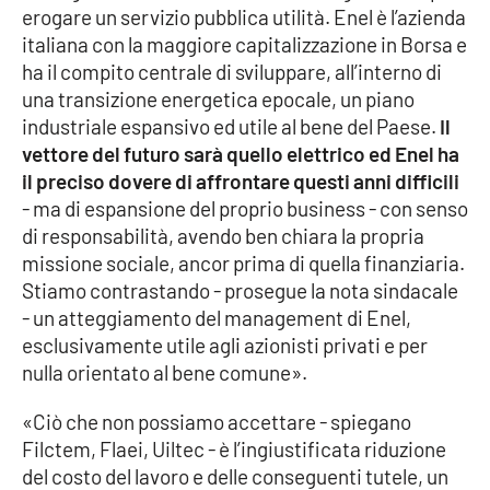
erogare un servizio pubblica utilità. Enel è l’azienda
Parchi Marini Calabria
italiana con la maggiore capitalizzazione in Borsa e
ha il compito centrale di sviluppare, all’interno di
Leggendo Alvaro insieme
una transizione energetica epocale, un piano
industriale espansivo ed utile al bene del Paese.
Il
Imprese Di Calabria
vettore del futuro sarà quello elettrico ed Enel ha
il preciso dovere di affrontare questi anni difficili
Le perfidie di Antonella Grippo
- ma di espansione del proprio business - con senso
di responsabilità, avendo ben chiara la propria
Venti di comunicazione
missione sociale, ancor prima di quella finanziaria.
Stiamo contrastando - prosegue la nota sindacale
- un atteggiamento del management di Enel,
STREAMING
esclusivamente utile agli azionisti privati e per
nulla orientato al bene comune».
LaC TV
«Ciò che non possiamo accettare - spiegano
LaC Network
Filctem, Flaei, Uiltec - è l’ingiustificata riduzione
del costo del lavoro e delle conseguenti tutele, un
LaC OnAir