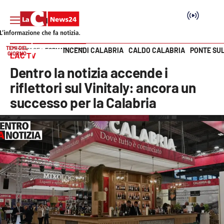
TEMI DEL
INCENDI CALABRIA
CALDO CALABRIA
PONTE SU
HOME PAGE
FORMAT LAC TV
GIORNO
LAC TV
Vai
Dentro la notizia accende i
SEZIONI
riflettori sul Vinitaly: ancora un
successo per la Calabria
Cronaca
Politica
Attualità
Economia e lavoro
Italia Mondo