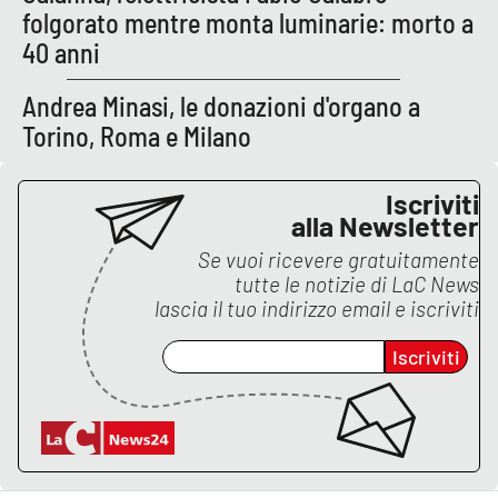
folgorato mentre monta luminarie: morto a
40 anni
EDIZIONI
LOCALI
Andrea Minasi, le donazioni d'organo a
Torino, Roma e Milano
Catanzaro
Crotone
Iscriviti
alla Newsletter
Vibo Valentia
Se vuoi ricevere gratuitamente
tutte le notizie di
LaC News
Reggio Calabria
lascia il tuo indirizzo email e iscriviti
Iscriviti
Cosenza
Lamezia Terme