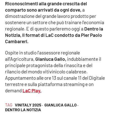
Riconoscimenti alla grande crescita del
comparto sono arrivati da ogni dove,
a
Cultura
dimostrazione del grande lavoro prodotto per
sostenere un settore che può trainare l'economia
Economia e Lavoro
regionale. E di questo parleremo oggi a
Dentro la
Notizia, il format di LaC condotto da Pier Paolo
Politica
Cambareri.
Sanità
Ospite in studio l'assessore regionale
all'Agricoltura,
Gianluca Gallo,
indubbiamente il
Società
principale protagonista della rinascita e del
rilancio del mondo vitivinicolo calabrese.
Sport
Appuntamento alle ore 13 sul canale 11 del Digitale
terrestre e sulla piattaforma streaming e on
demand
LaC Play.
RUBRICHE
TAG
VINITALY 2025 ·
GIANLUCA GALLO ·
Good Morning Vietnam
DENTRO LA NOTIZIA