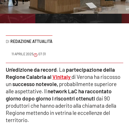
Sanità
Sport
Cultura
REDAZIONE ATTUALITÀ
Podcast
11 APRILE 2025
07:31
Meteo
Un'edizione da record
. La
partecipazione della
Regione Calabria al
Vinitaly
di Verona ha riscosso
Editoriali
un
successo notevole,
probabilmente superiore
alle aspettative. Il
network LaC ha raccontato
giorno dopo giorno i riscontri ottenuti
dai 90
VIDEO
produttori che hanno aderito alla chiamata della
Ambiente
Regione mettendo in vetrina le eccellenze del
territorio.
Cronaca