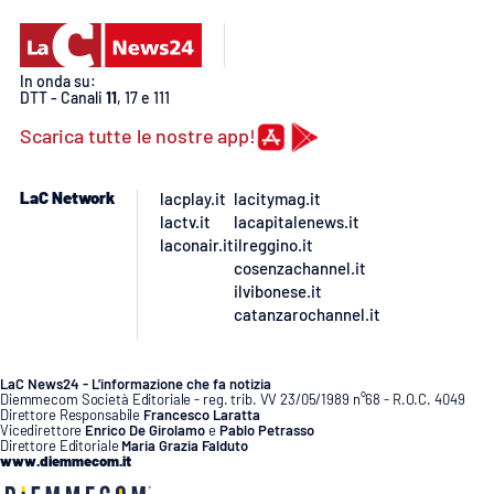
PROGETTI
SPECIALI
Buona Sanità Calabria
In onda su:
DTT - Canali
11
, 17 e 111
Scarica tutte le nostre app!
LA
CALABRIAVISIONE
Destinazioni
LaC Network
lacplay.it
lacitymag.it
lactv.it
lacapitalenews.it
laconair.it
ilreggino.it
Eventi
cosenzachannel.it
ilvibonese.it
Food
catanzarochannel.it
Storie
LaC News24 - L’informazione che fa notizia
Diemmecom Società Editoriale - reg. trib. VV 23/05/1989 n°68 - R.O.C. 4049
Direttore Responsabile
Francesco Laratta
Vicedirettore
Enrico De Girolamo
e
Pablo Petrasso
LAC
Direttore Editoriale
Maria Grazia Falduto
NETWORK
www.diemmecom.it