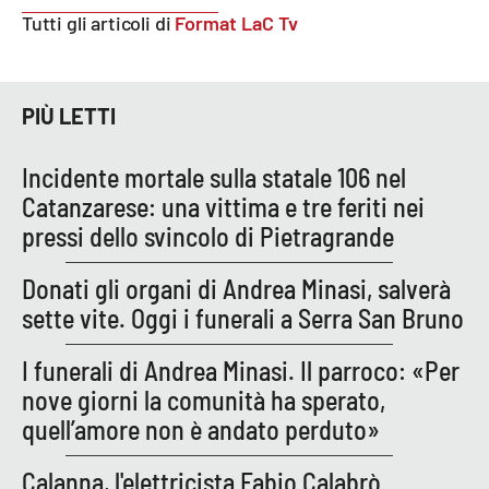
Parchi Marini Calabria
Tutti gli articoli di
Format LaC Tv
Leggendo Alvaro insieme
PIÙ LETTI
Imprese Di Calabria
Incidente mortale sulla statale 106 nel
Le perfidie di Antonella Grippo
Catanzarese: una vittima e tre feriti nei
pressi dello svincolo di Pietragrande
Venti di comunicazione
Donati gli organi di Andrea Minasi, salverà
sette vite. Oggi i funerali a Serra San Bruno
STREAMING
I funerali di Andrea Minasi. Il parroco: «Per
LaC TV
nove giorni la comunità ha sperato,
quell’amore non è andato perduto»
LaC Network
Calanna, l'elettricista Fabio Calabrò
LaC OnAir