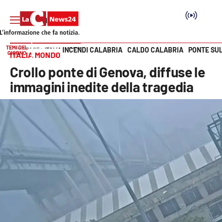
TEMI DEL
INCENDI CALABRIA
CALDO CALABRIA
PONTE SU
HOME PAGE
ITALIA MONDO
GIORNO
ITALIA MONDO
Vai
Crollo ponte di Genova, diffuse le
SEZIONI
immagini inedite della tragedia
Cronaca
Politica
Attualità
Economia e lavoro
Italia Mondo