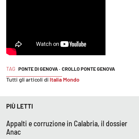
Parchi Marini Calabria
Leggendo Alvaro insieme
Imprese Di Calabria
Le perfidie di Antonella Grippo
TAG
PONTE DI GENOVA ·
CROLLO PONTE GENOVA
Venti di comunicazione
Tutti gli articoli di
Italia Mondo
STREAMING
PIÙ LETTI
LaC TV
LaC Network
Appalti e corruzione in Calabria, il dossier
Anac
LaC OnAir