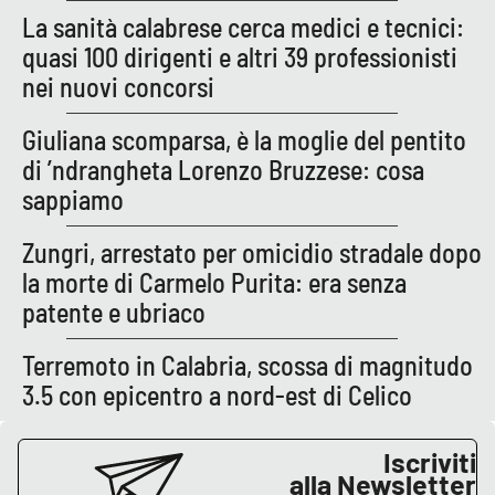
La sanità calabrese cerca medici e tecnici:
quasi 100 dirigenti e altri 39 professionisti
EDIZIONI
nei nuovi concorsi
LOCALI
Catanzaro
Giuliana scomparsa, è la moglie del pentito
di ’ndrangheta Lorenzo Bruzzese: cosa
Crotone
sappiamo
Vibo Valentia
Zungri, arrestato per omicidio stradale dopo
la morte di Carmelo Purita: era senza
Reggio Calabria
patente e ubriaco
Cosenza
Terremoto in Calabria, scossa di magnitudo
3.5 con epicentro a nord-est di Celico
Lamezia Terme
Iscriviti
alla Newsletter