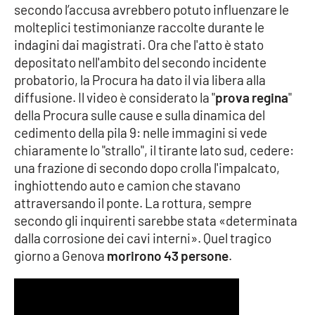
secondo l’accusa avrebbero potuto influenzare le
molteplici testimonianze raccolte durante le
Cultura
indagini dai magistrati. Ora che l'atto è stato
depositato nell'ambito del secondo incidente
Economia e Lavoro
probatorio, la Procura ha dato il via libera alla
diffusione. Il video è considerato la "
prova regina
"
Politica
della Procura sulle cause e sulla dinamica del
cedimento della pila 9: nelle immagini si vede
Sanità
chiaramente lo "strallo", il tirante lato sud, cedere:
una frazione di secondo dopo crolla l'impalcato,
Società
inghiottendo auto e camion che stavano
attraversando il ponte. La rottura, sempre
Sport
secondo gli inquirenti sarebbe stata «determinata
dalla corrosione dei cavi interni». Quel tragico
giorno a Genova
morirono 43 persone
.
RUBRICHE
Good Morning Vietnam