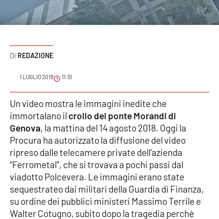
Sanità
Sport
REDAZIONE
Cultura
1 LUGLIO 2019
11:51
Podcast
Un video mostra le immagini inedite che
Meteo
immortalano il
crollo del ponte Morandi di
Genova
, la mattina del 14 agosto 2018. Oggi la
Editoriali
Procura ha autorizzato la diffusione del video
ripreso dalle telecamere private dell’azienda
“Ferrometal”, che si trovava a pochi passi dal
VIDEO
viadotto Polcevera. Le immagini erano state
sequestrateo dai militari della Guardia di Finanza,
Ambiente
su ordine dei pubblici ministeri Massimo Terrile e
Walter Cotugno, subito dopo la tragedia perchè
Cronaca