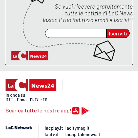
PROGETTI
SPECIALI
Se vuoi ricevere gratuitamente
tutte le notizie di
LaC News
Buona Sanità Calabria
lascia il tuo indirizzo email e iscriviti
Iscriviti
LA
CALABRIAVISIONE
Destinazioni
Eventi
Food
In onda su:
DTT - Canali
11
, 17 e 111
Storie
Scarica tutte le nostre app!
LAC
NETWORK
LaC Network
lacplay.it
lacitymag.it
lactv.it
lacapitalenews.it