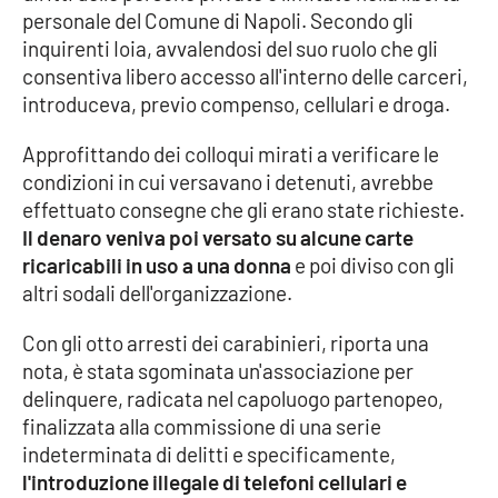
personale del Comune di Napoli. Secondo gli
inquirenti Ioia, avvalendosi del suo ruolo che gli
Cultura
consentiva libero accesso all'interno delle carceri,
introduceva, previo compenso, cellulari e droga.
Economia e Lavoro
Approfittando dei colloqui mirati a verificare le
Politica
condizioni in cui versavano i detenuti, avrebbe
effettuato consegne che gli erano state richieste.
Sanità
Il denaro veniva poi versato su alcune carte
ricaricabili in uso a una donna
e poi diviso con gli
Società
altri sodali dell'organizzazione.
Sport
Con gli otto arresti dei carabinieri, riporta una
nota, è stata sgominata un'associazione per
delinquere, radicata nel capoluogo partenopeo,
RUBRICHE
finalizzata alla commissione di una serie
indeterminata di delitti e specificamente,
Good Morning Vietnam
l'introduzione illegale di telefoni cellulari e