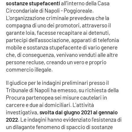
sostanze stupefacenti
all'interno della Casa
Parchi Marini Calabria
Circondariale di Napoli - Poggioreale.
L'organizzazione criminale prevedeva che la
Leggendo Alvaro insieme
compagna di uno dei promotori, attraverso il
garante Ioia, facesse recapitare ai detenuti,
Imprese Di Calabria
partecipi dell'associazione, apparati di telefonia
mobile e sostanza stupefacente di vario genere
Le perfidie di Antonella Grippo
che, di conseguenza, venivano venduti alle altre
persone recluse, creando un vero e proprio
Venti di comunicazione
commercio illegale.
Il giudice per le indagini preliminari presso il
STREAMING
Tribunale di Napoli ha emesso, su richiesta della
Procura partenopea sei misure cautelari in
LaC TV
carcere e due ai domiciliari. L'attività
investigativa,
svolta dal giugno 2021 al gennaio
LaC Network
2022
. Le indagini hanno evidenziato l'esistenza di
un dilagante fenomeno di spaccio di sostanze
LaC OnAir