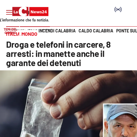
TEMI DEL
INCENDI CALABRIA
CALDO CALABRIA
PONTE SU
HOME PAGE
ITALIA MONDO
GIORNO
ITALIA MONDO
Vai
Droga e telefoni in carcere, 8
SEZIONI
arresti: in manette anche il
garante dei detenuti
Cronaca
Politica
Attualità
Economia e lavoro
Italia Mondo