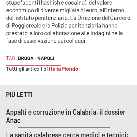
stupefacenti (hashish e cocaina), del valore
economico di diverse migliaia di euro, all'interno
dell'istituto penitenziario. La Direzione del Carcere
EDIZIONI
LOCALI
di Poggioreale e la Polizia penitenziaria hanno
prestato la loro collaborazione alle indagini nella
Catanzaro
fase di osservazione dei colloqui.
Crotone
TAG
DROGA ·
NAPOLI
Vibo Valentia
Tutti gli articoli di
Italia Mondo
Reggio Calabria
PIÙ LETTI
Cosenza
Appalti e corruzione in Calabria, il dossier
Lamezia Terme
Anac
La sanità calabrese cerca medici e tecnici: