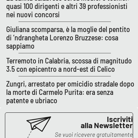
PROGETTI
SPECIALI
quasi 100 dirigenti e altri 39 professionisti
nei nuovi concorsi
Buona Sanità Calabria
Giuliana scomparsa, è la moglie del pentito
di ’ndrangheta Lorenzo Bruzzese: cosa
LA
CALABRIAVISIONE
sappiamo
Destinazioni
Terremoto in Calabria, scossa di magnitudo
3.5 con epicentro a nord-est di Celico
Eventi
Zungri, arrestato per omicidio stradale dopo
Food
la morte di Carmelo Purita: era senza
patente e ubriaco
Storie
Iscriviti
alla Newsletter
LAC
NETWORK
Se vuoi ricevere gratuitamente