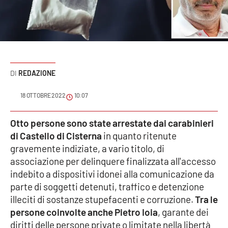
Sanità
Sport
Cultura
REDAZIONE
Podcast
18 OTTOBRE 2022
10:07
Meteo
Otto persone sono state arrestate dai carabinieri
di Castello di Cisterna
in quanto ritenute
Editoriali
gravemente indiziate, a vario titolo, di
associazione per delinquere finalizzata all'accesso
indebito a dispositivi idonei alla comunicazione da
VIDEO
parte di soggetti detenuti, traffico e detenzione
Ambiente
illeciti di sostanze stupefacenti e corruzione.
Tra le
persone coinvolte anche Pietro Ioia
, garante dei
Cronaca
diritti delle persone private o limitate nella libertà