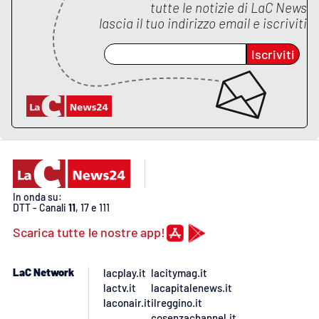
Lacplay.it
tutte le notizie di
LaC News
lascia il tuo indirizzo email e iscriviti
Lactv.it
Iscriviti
Laconair.it
Lacitymag.it
Lacapitalenews.it
Ilreggino.it
In onda su:
DTT - Canali
11
, 17 e 111
Cosenzachannel.it
Scarica tutte le nostre app!
Ilvibonese.it
LaC Network
lacplay.it
lacitymag.it
lactv.it
lacapitalenews.it
Catanzarochannel.it
laconair.it
ilreggino.it
cosenzachannel.it