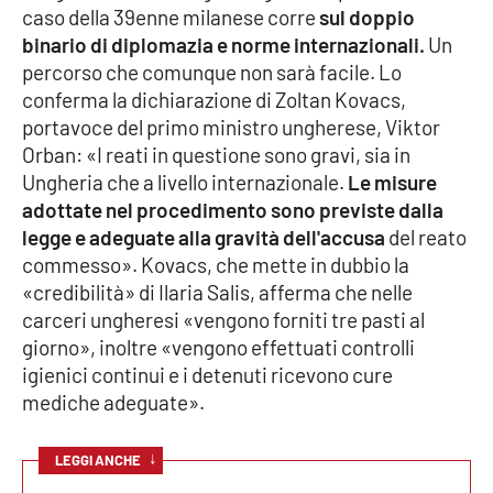
caso della 39enne milanese corre
sul doppio
Parchi Marini Calabria
binario di diplomazia e norme internazionali.
Un
percorso che comunque non sarà facile. Lo
Leggendo Alvaro insieme
conferma la dichiarazione di Zoltan Kovacs,
portavoce del primo ministro ungherese, Viktor
Imprese Di Calabria
Orban: «I reati in questione sono gravi, sia in
Ungheria che a livello internazionale.
Le misure
Le perfidie di Antonella Grippo
adottate nel procedimento sono previste dalla
legge e adeguate alla gravità dell'accusa
del reato
Venti di comunicazione
commesso». Kovacs, che mette in dubbio la
«credibilità» di Ilaria Salis, afferma che nelle
carceri ungheresi «vengono forniti tre pasti al
STREAMING
giorno», inoltre «vengono effettuati controlli
igienici continui e i detenuti ricevono cure
LaC TV
mediche adeguate».
LaC Network
↓
LEGGI ANCHE
LaC OnAir