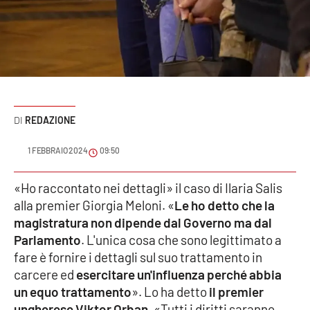
Sanità
Sport
Cultura
Podcast
REDAZIONE
Meteo
1 FEBBRAIO 2024
09:50
Editoriali
«Ho raccontato nei dettagli» il caso di Ilaria Salis
alla premier Giorgia Meloni. «
Le ho detto che la
magistratura non dipende dal Governo ma dal
Parlamento
. L'unica cosa che sono legittimato a
VIDEO
fare è fornire i dettagli sul suo trattamento in
Ambiente
carcere ed
esercitare un'influenza perché abbia
un equo trattamento
». Lo ha detto
il premier
Cronaca
ungherese Viktor Orban
. «Tutti i diritti saranno