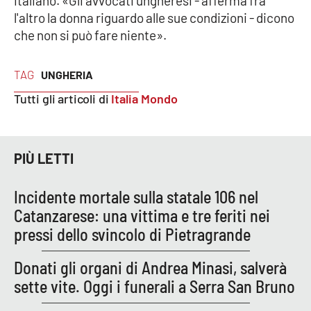
italiano. «Gli avvocati ungheresi - afferma fra
Lacplay.it
l'altro la donna riguardo alle sue condizioni - dicono
che non si può fare niente».
Lactv.it
Laconair.it
TAG
UNGHERIA
Tutti gli articoli di
Italia Mondo
Lacitymag.it
Lacapitalenews.it
PIÙ LETTI
Ilreggino.it
Incidente mortale sulla statale 106 nel
Catanzarese: una vittima e tre feriti nei
Cosenzachannel.it
pressi dello svincolo di Pietragrande
Ilvibonese.it
Donati gli organi di Andrea Minasi, salverà
sette vite. Oggi i funerali a Serra San Bruno
Catanzarochannel.it