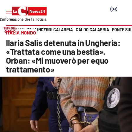
TEMI DEL
INCENDI CALABRIA
CALDO CALABRIA
PONTE SU
HOME PAGE
ITALIA MONDO
GIORNO
ITALIA MONDO
Vai
Ilaria Salis detenuta in Ungheria:
SEZIONI
«Trattata come una bestia».
Orban: «Mi muoverò per equo
Cronaca
trattamento»
Politica
Attualità
Economia e lavoro
Italia Mondo