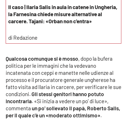
Il caso | Ilaria Salis in aula in catene in Ungheria,
la Farnesina chiede misure alternative al
EDIZIONI
carcere. Tajani: «Orban non c’entra»
LOCALI
Catanzaro
di Redazione
Crotone
Qualcosa comunque si è mosso
, dopo la bufera
Vibo Valentia
politica per le immagini che la vedevano
incatenata con ceppi e manette nelle udienze al
Reggio Calabria
processo e il procuratore generale ungherese ha
fatto visita ad Ilaria in carcere, per verificare le sue
Cosenza
condizioni.
Gli stessi genitori hanno potuto
incontrarla
. «Si inizia a vedere un po' di luce»,
Lamezia Terme
commenta
un po' sollevato il papà, Roberto Salis,
per il quale c'è un «moderato ottimismo»
.