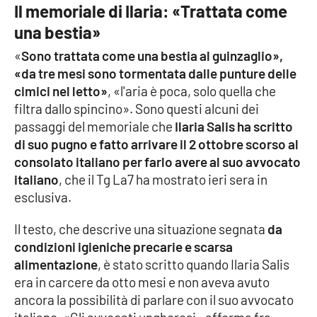
PROGETTI
SPECIALI
Il memoriale di Ilaria: «Trattata come
una bestia»
Buona Sanità Calabria
«
Sono trattata come una bestia al guinzaglio»,
«da tre mesi sono tormentata dalle punture delle
LA
cimici nel letto»
, «l'aria è poca, solo quella che
CALABRIAVISIONE
filtra dallo spincino». Sono questi alcuni dei
Destinazioni
passaggi del memoriale che
Ilaria Salis ha scritto
di suo pugno e fatto arrivare il 2 ottobre scorso al
Eventi
consolato italiano per farlo avere al suo avvocato
italiano
, che il Tg La7 ha mostrato ieri sera in
Food
esclusiva.
Il testo, che descrive una situazione segnata
da
Storie
condizioni igieniche precarie e scarsa
alimentazione
, è stato scritto quando Ilaria Salis
era in carcere da otto mesi e non aveva avuto
LAC
NETWORK
ancora la possibilità di parlare con il suo avvocato