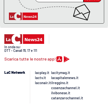
In onda su:
DTT - Canali
11
, 17 e 111
Scarica tutte le nostre app!
LaC Network
lacplay.it
lacitymag.it
lactv.it
lacapitalenews.it
laconair.it
ilreggino.it
cosenzachannel.it
ilvibonese.it
catanzarochannel.it