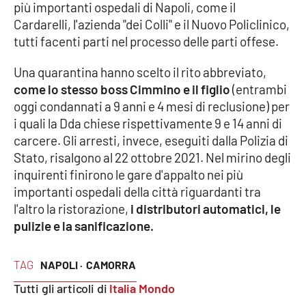
più importanti ospedali di Napoli, come il
Parchi Marini Calabria
Cardarelli, l'azienda "dei Colli" e il Nuovo Policlinico,
tutti facenti parti nel processo delle parti offese.
Leggendo Alvaro insieme
Una quarantina hanno scelto il rito abbreviato,
Imprese Di Calabria
come lo stesso boss Cimmino e il figlio
(entrambi
oggi condannati a 9 anni e 4 mesi di reclusione) per
Le perfidie di Antonella Grippo
i quali la Dda chiese rispettivamente 9 e 14 anni di
carcere. Gli arresti, invece, eseguiti dalla Polizia di
Venti di comunicazione
Stato, risalgono al 22 ottobre 2021. Nel mirino degli
inquirenti finirono le gare d'appalto nei più
importanti ospedali della città riguardanti tra
STREAMING
l'altro la ristorazione,
i distributori automatici, le
pulizie e la sanificazione.
LaC TV
TAG
NAPOLI ·
CAMORRA
LaC Network
Tutti gli articoli di
Italia Mondo
LaC OnAir