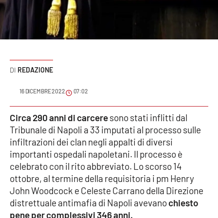
Sanità
Sport
Cultura
REDAZIONE
Podcast
16 DICEMBRE 2022
07:02
Meteo
Circa 290 anni di carcere
sono stati inflitti dal
Tribunale di Napoli a 33 imputati al processo sulle
Editoriali
infiltrazioni dei clan negli appalti di diversi
importanti ospedali napoletani. Il processo è
celebrato con il rito abbreviato. Lo scorso 14
VIDEO
ottobre, al termine della requisitoria i pm Henry
Ambiente
John Woodcock e Celeste Carrano della Direzione
distrettuale antimafia di Napoli avevano
chiesto
Cronaca
pene per complessivi 346 anni.