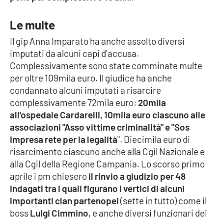
Cultura
Le multe
Il gip Anna Imparato ha anche assolto diversi
Economia e Lavoro
imputati da alcuni capi d'accusa.
Complessivamente sono state comminate multe
Politica
per oltre 109mila euro. Il giudice ha anche
condannato alcuni imputati a risarcire
Sanità
complessivamente 72mila euro:
20mila
all'ospedale Cardarelli, 10mila euro ciascuno alle
Società
associazioni "Asso vittime criminalità" e "Sos
Impresa rete per la legalità
". Diecimila euro di
Sport
risarcimento ciascuno anche alla Cgil Nazionale e
alla Cgil della Regione Campania. Lo scorso primo
aprile i pm chiesero
il rinvio a giudizio per 48
RUBRICHE
indagati tra i quali figurano i vertici di alcuni
importanti clan partenopei
(sette in tutto) come il
Good Morning Vietnam
boss
Luigi Cimmino
, e anche diversi funzionari dei