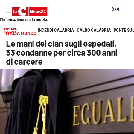
TEMI DEL
INCENDI CALABRIA
CALDO CALABRIA
PONTE SU
HOME PAGE
ITALIA MONDO
GIORNO
ITALIA MONDO
Vai
Le mani dei clan sugli ospedali,
SEZIONI
33 condanne per circa 300 anni
di carcere
Cronaca
Politica
Attualità
Economia e lavoro
Italia Mondo