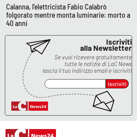
PROGETTI
SPECIALI
Calanna, l'elettricista Fabio Calabrò
folgorato mentre monta luminarie: morto a
Buona Sanità Calabria
40 anni
LA
Iscriviti
CALABRIAVISIONE
alla Newsletter
Destinazioni
Se vuoi ricevere gratuitamente
tutte le notizie di
LaC News
Eventi
lascia il tuo indirizzo email e iscriviti
Iscriviti
Food
Storie
LAC
NETWORK