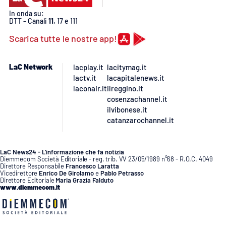
Lacplay.it
In onda su:
DTT - Canali
11
, 17 e 111
Lactv.it
Scarica tutte le nostre app!
Laconair.it
LaC Network
lacplay.it
lacitymag.it
lactv.it
lacapitalenews.it
Lacitymag.it
laconair.it
ilreggino.it
cosenzachannel.it
Lacapitalenews.it
ilvibonese.it
catanzarochannel.it
Ilreggino.it
LaC News24 - L’informazione che fa notizia
Cosenzachannel.it
Diemmecom Società Editoriale - reg. trib. VV 23/05/1989 n°68 - R.O.C. 4049
Direttore Responsabile
Francesco Laratta
Vicedirettore
Enrico De Girolamo
e
Pablo Petrasso
Direttore Editoriale
Maria Grazia Falduto
Ilvibonese.it
www.diemmecom.it
Catanzarochannel.it