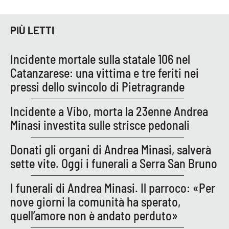
PIÙ LETTI
EDIZIONI
LOCALI
Incidente mortale sulla statale 106 nel
Catanzaro
Catanzarese: una vittima e tre feriti nei
pressi dello svincolo di Pietragrande
Crotone
Incidente a Vibo, morta la 23enne Andrea
Vibo Valentia
Minasi investita sulle strisce pedonali
Reggio Calabria
Donati gli organi di Andrea Minasi, salverà
sette vite. Oggi i funerali a Serra San Bruno
Cosenza
I funerali di Andrea Minasi. Il parroco: «Per
Lamezia Terme
nove giorni la comunità ha sperato,
quell’amore non è andato perduto»