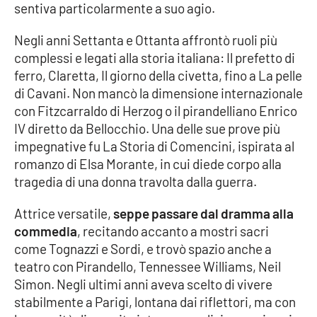
sentiva particolarmente a suo agio.
Negli anni Settanta e Ottanta affrontò ruoli più
EDIZIONI
LOCALI
complessi e legati alla storia italiana: Il prefetto di
ferro, Claretta, Il giorno della civetta, fino a La pelle
Catanzaro
di Cavani. Non mancò la dimensione internazionale
con Fitzcarraldo di Herzog o il pirandelliano Enrico
Crotone
IV diretto da Bellocchio. Una delle sue prove più
impegnative fu La Storia di Comencini, ispirata al
Vibo Valentia
romanzo di Elsa Morante, in cui diede corpo alla
tragedia di una donna travolta dalla guerra.
Reggio Calabria
Attrice versatile,
seppe passare dal dramma alla
Cosenza
commedia
, recitando accanto a mostri sacri
come Tognazzi e Sordi, e trovò spazio anche a
Lamezia Terme
teatro con Pirandello, Tennessee Williams, Neil
Simon. Negli ultimi anni aveva scelto di vivere
stabilmente a Parigi, lontana dai riflettori, ma con