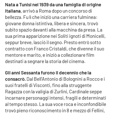
Nata a Tunisi nel 1939 da una famiglia di origine
italiana
, arrivò a Roma dopo un concorso di
Cultura
bellezza. Fu lì che iniziò una carriera fulminea:
giovane donna istintiva, libera e sincera, trovò
Economia e Lavoro
subito spazio davanti alla macchina da presa. La
sua prima apparizione nei Soliti ignoti di Monicelli,
Politica
seppur breve, lasciò il segno. Presto entrò sotto
contratto con Franco Cristaldi, che divenne il suo
Sanità
mentore e marito, e iniziò a collezionare film
destinati a segnare la storia del cinema.
Società
Gli anni Sessanta furono il decennio che la
Sport
consacrò.
Dal Bell’Antonio di Bolognini a Rocco e i
suoi fratelli di Visconti, fino alla struggente
Ragazza con la valigia di Zurlini, Cardinale seppe
RUBRICHE
incarnare personaggi intensi, fragili e determinati
al tempo stesso. La sua voce roca e inconfondibile
Good Morning Vietnam
trovò pieno riconoscimento in 8 e mezzo di Fellini,