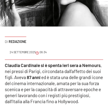
Sanità
Sport
Cultura
Podcast
REDAZIONE
Meteo
24 SETTEMBRE 2025
06:34
Editoriali
Claudia Cardinale si è spenta ieri sera a Nemours
,
nei pressi di Parigi, circondata dall’affetto dei suoi
figli. Aveva
87 anni
ed è stata una delle grandi icone
del cinema internazionale, amata per la sua forza
VIDEO
scenica e per la capacità di attraversare epoche e
Ambiente
generi lavorando con i registi più prestigiosi,
dall’Italia alla Francia fino a Hollywood.
Cronaca