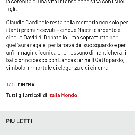
la serenità di una vita intensa condivisa con i suoi
PROGETTI
SPECIALI
figli.
Buona Sanità Calabria
Claudia Cardinale resta nella memoria non solo per
i tanti premi ricevuti – cinque Nastri d’argento e
cinque David di Donatello – ma soprattutto per
LA
CALABRIAVISIONE
quell’aura regale, per la forza del suo sguardo e per
un’immagine iconica che nessuno dimenticherà: il
Destinazioni
ballo principesco con Lancaster ne Il Gattopardo,
simbolo immortale di eleganza e di cinema.
Eventi
Food
TAG
CINEMA
Tutti gli articoli di
Italia Mondo
Storie
PIÙ LETTI
LAC
NETWORK