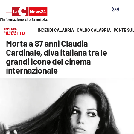
TEMI DEL
INCENDI CALABRIA
CALDO CALABRIA
PONTE SU
HOME PAGE
ITALIA MONDO
GIORNO
IL LUTTO
Vai
Morta a 87 anni Claudia
SEZIONI
Cardinale, diva italiana tra le
grandi icone del cinema
Cronaca
internazionale
Politica
Attualità
Economia e lavoro
Italia Mondo