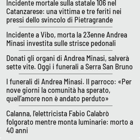
Lacplay.it
Incidente mortale sulla statale 106 nel
Catanzarese: una vittima e tre feriti nei
Lactv.it
pressi dello svincolo di Pietragrande
Laconair.it
Incidente a Vibo, morta la 23enne Andrea
Minasi investita sulle strisce pedonali
Lacitymag.it
Donati gli organi di Andrea Minasi, salverà
Lacapitalenews.it
sette vite. Oggi i funerali a Serra San Bruno
I funerali di Andrea Minasi. Il parroco: «Per
Ilreggino.it
nove giorni la comunità ha sperato,
Cosenzachannel.it
quell’amore non è andato perduto»
Calanna, l'elettricista Fabio Calabrò
Ilvibonese.it
folgorato mentre monta luminarie: morto a
Catanzarochannel.it
40 anni