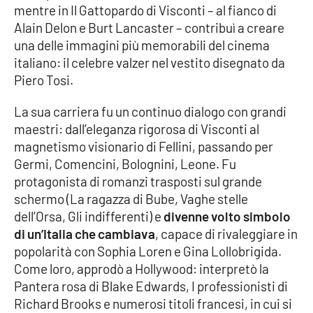
mentre in Il Gattopardo di Visconti – al fianco di
Parchi Marini Calabria
Alain Delon e Burt Lancaster – contribuì a creare
una delle immagini più memorabili del cinema
Leggendo Alvaro insieme
italiano: il celebre valzer nel vestito disegnato da
Piero Tosi.
Imprese Di Calabria
La sua carriera fu un continuo dialogo con grandi
Le perfidie di Antonella Grippo
maestri: dall’eleganza rigorosa di Visconti al
magnetismo visionario di Fellini, passando per
Venti di comunicazione
Germi, Comencini, Bolognini, Leone. Fu
protagonista di romanzi trasposti sul grande
schermo (La ragazza di Bube, Vaghe stelle
STREAMING
dell’Orsa, Gli indifferenti) e
divenne volto simbolo
di un’Italia che cambiava
, capace di rivaleggiare in
LaC TV
popolarità con Sophia Loren e Gina Lollobrigida.
Come loro, approdò a Hollywood: interpretò la
LaC Network
Pantera rosa di Blake Edwards, I professionisti di
Richard Brooks e numerosi titoli francesi, in cui si
LaC OnAir