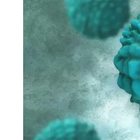
Cultura
Podcast
Meteo
Editoriali
Video
Ambiente
Cronaca
Cultura
Economia e Lavoro