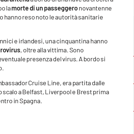
po la
morte di un passeggero
novantenne
o hanno reso noto le autorità sanitarie
annici e irlandesi, una cinquantina hanno
rovirus
, oltre alla vittima. Sono
’eventuale presenza del virus. A bordo si
o.
assador Cruise Line, era partita dalle
o scalo a Belfast, Liverpool e Brest prima
ientro in Spagna.