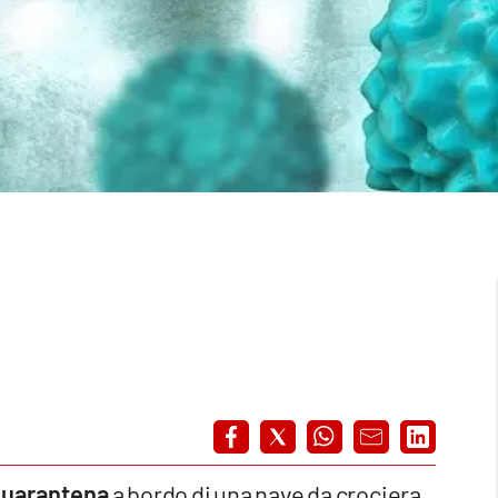
quarantena
a bordo di una nave da crociera