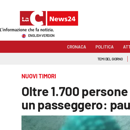
Sezioni
ENGLISH VERSION
Cronaca
CRONACA
POLITICA
AT
Politica
TEMI DEL GIORNO
Attualità
NUOVI TIMORI
Economia e lavoro
Oltre 1.700 persone
Italia Mondo
un passeggero: paur
Sanità
Sport