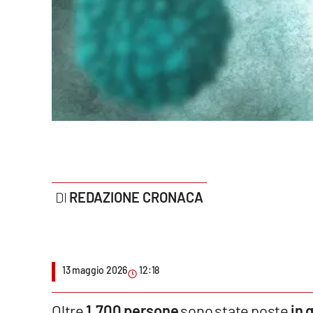
Politica
Sanità
Società
Sport
Rubriche
Good Morning Vietnam
REDAZIONE CRONACA
Parchi Marini Calabria
Leggendo Alvaro insieme
13 maggio 2026
12:18
Imprese Di Calabria
Le perfidie di Antonella Grippo
Oltre
1.700 persone
sono state poste
in 