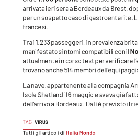
arrivata ieri sera a Bordeaux da Brest, do
Venti di comunicazione
per un sospetto caso di gastroenterite. L
francesi.
Streaming
Tra i 1.233 passeggeri, in prevalenza brit
LaC TV
manifestato sintomi compatibili con il
No
LaC Network
attualmente in corso test per verificare l
trovano anche 514 membri dell’equipaggi
LaC OnAir
La nave, appartenente alla compagnia Amb
Edizioni
Isole Shetland il 6 maggio e aveva già fatt
locali
dell’arrivo a Bordeaux. Da lì è previsto il r
Catanzaro
Crotone
TAG
VIRUS
Tutti gli articoli di
Italia Mondo
Vibo Valentia