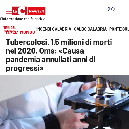
TEMI DEL
INCENDI CALABRIA
CALDO CALABRIA
PONTE SU
HOME PAGE
ITALIA MONDO
GIORNO
ITALIA MONDO
Vai
Tubercolosi, 1,5 milioni di morti
SEZIONI
nel 2020. Oms: «Causa
pandemia annullati anni di
Cronaca
progressi»
Politica
Attualità
Economia e lavoro
Italia Mondo