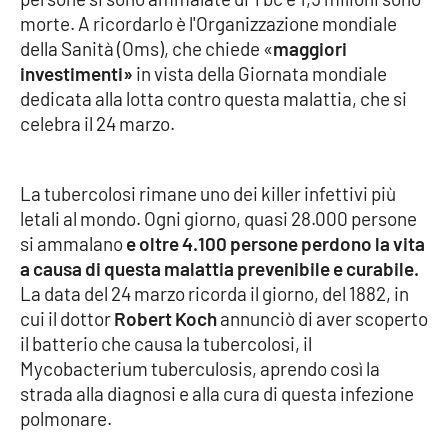
morte. A ricordarlo è l'Organizzazione mondiale
Cultura
della Sanità (Oms), che chiede «
maggiori
investimenti»
in vista della Giornata mondiale
Economia e Lavoro
dedicata alla lotta contro questa malattia, che si
celebra il 24 marzo.
Politica
La tubercolosi rimane uno dei killer infettivi più
Sanità
letali al mondo. Ogni giorno, quasi 28.000 persone
si ammalano
e oltre 4.100 persone perdono la vita
Società
a causa di questa malattia prevenibile e curabile.
La data del 24 marzo ricorda il giorno, del 1882, in
Sport
cui il dottor
Robert Koch
annunciò di aver scoperto
il batterio che causa la tubercolosi, il
Mycobacterium tuberculosis, aprendo così la
RUBRICHE
strada alla diagnosi e alla cura di questa infezione
Good Morning Vietnam
polmonare.