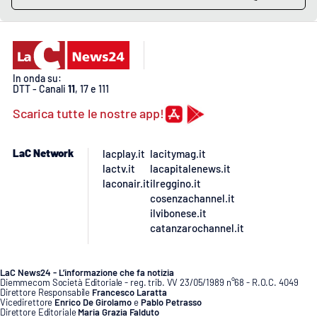
Lacplay.it
Lactv.it
Laconair.it
In onda su:
DTT - Canali
11
, 17 e 111
Lacitymag.it
Scarica tutte le nostre app!
Lacapitalenews.it
LaC Network
lacplay.it
lacitymag.it
lactv.it
lacapitalenews.it
Ilreggino.it
laconair.it
ilreggino.it
cosenzachannel.it
ilvibonese.it
Cosenzachannel.it
catanzarochannel.it
Ilvibonese.it
LaC News24 - L’informazione che fa notizia
Diemmecom Società Editoriale - reg. trib. VV 23/05/1989 n°68 - R.O.C. 4049
Catanzarochannel.it
Direttore Responsabile
Francesco Laratta
Vicedirettore
Enrico De Girolamo
e
Pablo Petrasso
Direttore Editoriale
Maria Grazia Falduto