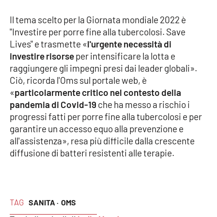
Parchi Marini Calabria
Il tema scelto per la Giornata mondiale 2022 è
"Investire per porre fine alla tubercolosi. Save
Leggendo Alvaro insieme
Lives" e trasmette «
l'urgente necessità di
investire risorse
per intensificare la lotta e
Imprese Di Calabria
raggiungere gli impegni presi dai leader globali».
Ciò, ricorda l'Oms sul portale web, è
Le perfidie di Antonella Grippo
«
particolarmente critico nel contesto della
pandemia di Covid-19
che ha messo a rischio i
Venti di comunicazione
progressi fatti per porre fine alla tubercolosi e per
garantire un accesso equo alla prevenzione e
all'assistenza», resa più difficile dalla crescente
STREAMING
diffusione di batteri resistenti alle terapie.
LaC TV
LaC Network
TAG
SANITA ·
OMS
LaC OnAir