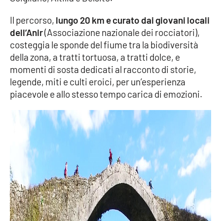
Lacplay.it
Il percorso,
lungo 20 km e curato dai giovani locali
Lactv.it
dell’Anir
(Associazione nazionale dei rocciatori),
costeggia le sponde del fiume tra la biodiversità
Laconair.it
della zona, a tratti tortuosa, a tratti dolce, e
momenti di sosta dedicati al racconto di storie,
Lacitymag.it
legende, miti e culti eroici, per un’esperienza
piacevole e allo stesso tempo carica di emozioni.
Lacapitalenews.it
Ilreggino.it
Cosenzachannel.it
Ilvibonese.it
Catanzarochannel.it