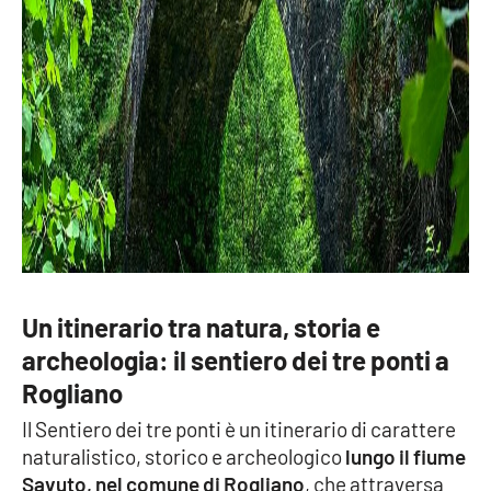
EDIZIONI
LOCALI
Catanzaro
Crotone
Vibo Valentia
Reggio Calabria
Un itinerario tra natura, storia e
archeologia: il sentiero dei tre ponti a
Cosenza
Rogliano
Lamezia Terme
Il Sentiero dei tre ponti è un itinerario di carattere
naturalistico, storico e archeologico
lungo il fiume
Savuto, nel comune di Rogliano
, che attraversa