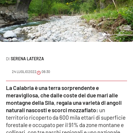
Sanità
Sport
Cultura
Podcast
SERENA LATERZA
Meteo
24 LUGLIO 2022
06:30
Editoriali
La Calabria è una terra sorprendente e
meravigliosa, che dalle coste dei due mari alle
montagne della Sila
,
regala una varietà di angoli
VIDEO
naturali nascosti e scorci mozzafiato:
un
Ambiente
territorio ricoperto da 600 mila ettari di superficie
forestale e occupato per il 91% da zone montane e
Cronaca
collinari, con tre parchi regionali e uno nazionale,