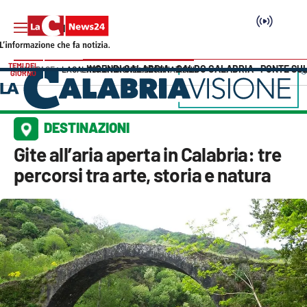
TEMI DEL
INCENDI CALABRIA
CALDO CALABRIA
PONTE SU
HOME PAGE
LACALABRIAVISIONE
DESTINAZIONI
GIORNO
Vai
SEZIONI
DESTINAZIONI
Cronaca
Gite all’aria aperta in Calabria: tre
percorsi tra arte, storia e natura
Politica
Attualità
Economia e lavoro
Italia Mondo