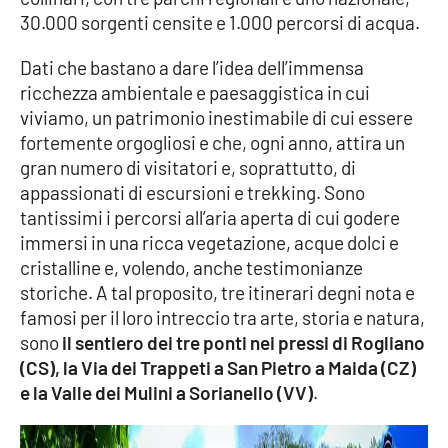
30.000 sorgenti censite e 1.000 percorsi di acqua.
Cultura
Dati che bastano a dare l’idea dell’immensa
ricchezza ambientale e paesaggistica in cui
Economia e Lavoro
viviamo, un patrimonio inestimabile di cui essere
fortemente orgogliosi e che, ogni anno, attira un
Politica
gran numero di visitatori e, soprattutto, di
appassionati di escursioni e trekking. Sono
Sanità
tantissimi i percorsi all’aria aperta di cui godere
immersi in una ricca vegetazione, acque dolci e
Società
cristalline e, volendo, anche testimonianze
storiche. A tal proposito, tre itinerari degni nota e
Sport
famosi per il loro intreccio tra arte, storia e natura,
sono
il sentiero dei tre ponti nei pressi di Rogliano
(CS), la Via dei Trappeti a San Pietro a Maida (CZ)
RUBRICHE
e la Valle dei Mulini a Sorianello (VV)
.
Good Morning Vietnam