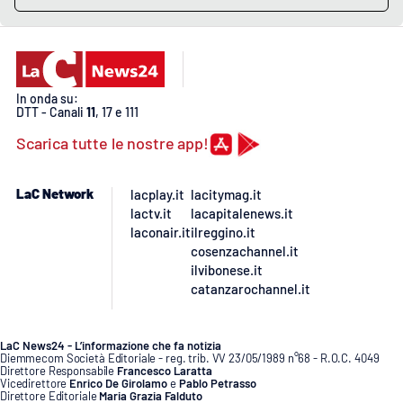
In onda su:
DTT - Canali
11
, 17 e 111
Scarica tutte le nostre app!
LaC Network
lacplay.it
lacitymag.it
lactv.it
lacapitalenews.it
laconair.it
ilreggino.it
cosenzachannel.it
ilvibonese.it
catanzarochannel.it
LaC News24 - L’informazione che fa notizia
Diemmecom Società Editoriale - reg. trib. VV 23/05/1989 n°68 - R.O.C. 4049
Direttore Responsabile
Francesco Laratta
Vicedirettore
Enrico De Girolamo
e
Pablo Petrasso
Direttore Editoriale
Maria Grazia Falduto