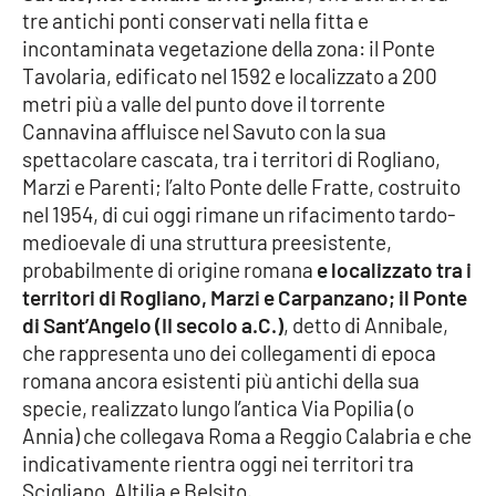
PROGETTI
SPECIALI
tre antichi ponti conservati nella fitta e
incontaminata vegetazione della zona: il Ponte
Buona Sanità Calabria
Tavolaria, edificato nel 1592 e localizzato a 200
metri più a valle del punto dove il torrente
Cannavina affluisce nel Savuto con la sua
LA
CALABRIAVISIONE
spettacolare cascata, tra i territori di Rogliano,
Marzi e Parenti; l’alto Ponte delle Fratte, costruito
Destinazioni
nel 1954, di cui oggi rimane un rifacimento tardo-
medioevale di una struttura preesistente,
Eventi
probabilmente di origine romana
e localizzato tra i
territori di Rogliano, Marzi e Carpanzano; il Ponte
Food
di Sant’Angelo (II secolo a.C.)
, detto di Annibale,
che rappresenta uno dei collegamenti di epoca
Storie
romana ancora esistenti più antichi della sua
specie, realizzato lungo l’antica Via Popilia (o
Annia) che collegava Roma a Reggio Calabria e che
LAC
NETWORK
indicativamente rientra oggi nei territori tra
Scigliano, Altilia e Belsito.