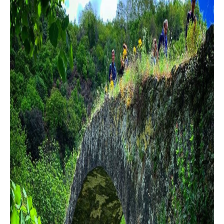
Parchi Marini Calabria
Leggendo Alvaro insieme
Imprese Di Calabria
Le perfidie di Antonella Grippo
Venti di comunicazione
STREAMING
LaC TV
LaC Network
LaC OnAir