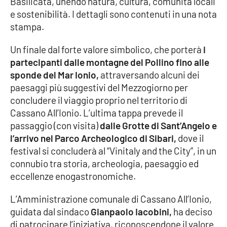
Basilicata, unendo natura, cultura, comunità locali
e sostenibilità. I dettagli sono contenuti in una nota
Cultura
stampa.
Economia e Lavoro
Un finale dal forte valore simbolico, che porterà
i
partecipanti dalle montagne del Pollino fino alle
Politica
sponde del Mar Ionio,
attraversando alcuni dei
paesaggi più suggestivi del Mezzogiorno per
Sanità
concludere il viaggio proprio nel territorio di
Cassano All’Ionio. L’ultima tappa prevede il
passaggio (con visita)
dalle Grotte di Sant’Angelo e
Società
l’arrivo nel Parco Archeologico di Sibari,
dove il
festival si concluderà al “Vinitaly and the City”, in un
Sport
connubio tra storia, archeologia, paesaggio ed
eccellenze enogastronomiche.
RUBRICHE
L’Amministrazione comunale di Cassano All’Ionio,
guidata dal sindaco
Gianpaolo Iacobini,
ha deciso
Good Morning Vietnam
di patrocinare l’iniziativa, riconoscendone il valore