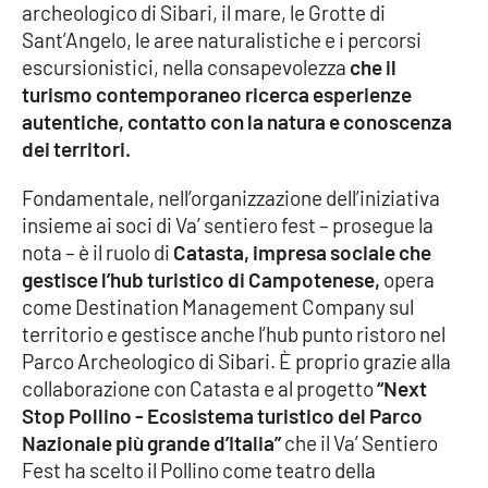
archeologico di Sibari, il mare, le Grotte di
Sant’Angelo, le aree naturalistiche e i percorsi
escursionistici, nella consapevolezza
che il
EDIZIONI
LOCALI
turismo contemporaneo ricerca esperienze
autentiche, contatto con la natura e conoscenza
Catanzaro
dei territori.
Crotone
Fondamentale, nell’organizzazione dell’iniziativa
insieme ai soci di Va’ sentiero fest – prosegue la
Vibo Valentia
nota – è il ruolo di
Catasta, impresa sociale che
gestisce l’hub turistico di Campotenese,
opera
Reggio Calabria
come Destination Management Company sul
territorio e gestisce anche l’hub punto ristoro nel
Cosenza
Parco Archeologico di Sibari. È proprio grazie alla
collaborazione con Catasta e al progetto
“Next
Lamezia Terme
Stop Pollino - Ecosistema turistico del Parco
Nazionale più grande d’Italia”
che il Va’ Sentiero
Fest ha scelto il Pollino come teatro della