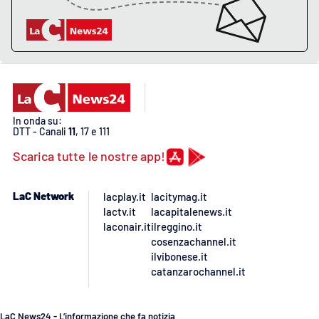
In onda su:
DTT - Canali
11
, 17 e 111
Scarica tutte le nostre app!
LaC Network
lacplay.it
lacitymag.it
lactv.it
lacapitalenews.it
laconair.it
ilreggino.it
cosenzachannel.it
ilvibonese.it
catanzarochannel.it
LaC News24 - L’informazione che fa notizia