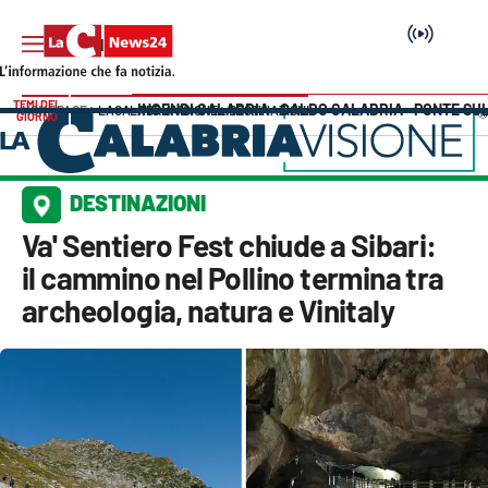
TEMI DEL
INCENDI CALABRIA
CALDO CALABRIA
PONTE SU
HOME PAGE
LACALABRIAVISIONE
DESTINAZIONI
GIORNO
Vai
SEZIONI
DESTINAZIONI
Cronaca
Va' Sentiero Fest chiude a Sibari:
il cammino nel Pollino termina tra
Politica
archeologia, natura e Vinitaly
Attualità
Economia e lavoro
Italia Mondo