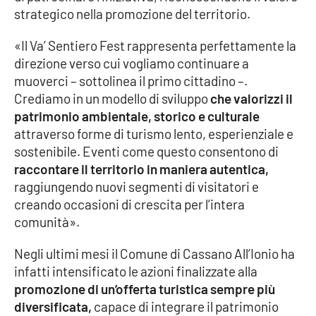
strategico nella promozione del territorio.
Parchi Marini Calabria
«Il Va’ Sentiero Fest rappresenta perfettamente la
Leggendo Alvaro insieme
direzione verso cui vogliamo continuare a
muoverci – sottolinea il primo cittadino –.
Imprese Di Calabria
Crediamo in un modello di sviluppo
che valorizzi il
patrimonio ambientale, storico e culturale
Le perfidie di Antonella Grippo
attraverso forme di turismo lento, esperienziale e
sostenibile. Eventi come questo consentono di
Venti di comunicazione
raccontare il territorio in maniera autentica,
raggiungendo nuovi segmenti di visitatori e
creando occasioni di crescita per l’intera
STREAMING
comunità».
LaC TV
Negli ultimi mesi il Comune di Cassano All’Ionio ha
infatti intensificato le azioni finalizzate alla
LaC Network
promozione di un’offerta turistica sempre più
diversificata,
capace di integrare il patrimonio
LaC OnAir