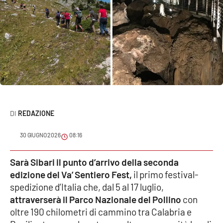
Sanità
Sport
Cultura
Podcast
Meteo
REDAZIONE
Editoriali
30 GIUGNO 2026
08:16
Sarà Sibari il punto d’arrivo della seconda
VIDEO
edizione del Va’ Sentiero Fest,
il primo festival-
spedizione d’Italia che, dal 5 al 17 luglio,
Ambiente
attraverserà il Parco Nazionale del Pollino
con
oltre 190 chilometri di cammino tra Calabria e
Cronaca