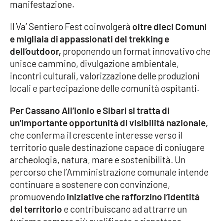
PROGETTI
manifestazione.
SPECIALI
Buona Sanità Calabria
Il Va’ Sentiero Fest coinvolgerà
oltre dieci Comuni
e migliaia di appassionati del trekking e
dell’outdoor,
proponendo un format innovativo che
unisce cammino, divulgazione ambientale,
LA
CALABRIAVISIONE
incontri culturali, valorizzazione delle produzioni
Destinazioni
locali e partecipazione delle comunità ospitanti.
Per Cassano All’Ionio e Sibari si tratta di
Eventi
un’importante opportunità di visibilità nazionale,
che conferma il crescente interesse verso il
Food
territorio quale destinazione capace di coniugare
archeologia, natura, mare e sostenibilità. Un
Storie
percorso che l’Amministrazione comunale intende
continuare a sostenere con convinzione,
promuovendo
iniziative che rafforzino l’identità
LAC
NETWORK
del territorio
e contribuiscano ad attrarre un