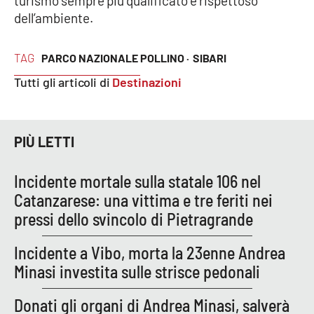
turismo sempre più qualificato e rispettoso
Lacplay.it
dell’ambiente.
Lactv.it
TAG
PARCO NAZIONALE POLLINO ·
SIBARI
Laconair.it
Tutti gli articoli di
Destinazioni
Lacitymag.it
PIÙ LETTI
Lacapitalenews.it
Incidente mortale sulla statale 106 nel
Ilreggino.it
Catanzarese: una vittima e tre feriti nei
pressi dello svincolo di Pietragrande
Cosenzachannel.it
Incidente a Vibo, morta la 23enne Andrea
Ilvibonese.it
Minasi investita sulle strisce pedonali
Catanzarochannel.it
Donati gli organi di Andrea Minasi, salverà