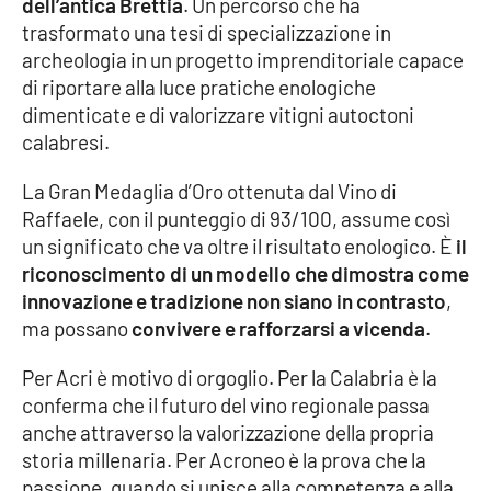
dell’antica Brettia
. Un percorso che ha
PROGETTI
SPECIALI
trasformato una tesi di specializzazione in
Buona Sanità Calabria
archeologia in un progetto imprenditoriale capace
di riportare alla luce pratiche enologiche
dimenticate e di valorizzare vitigni autoctoni
LA
calabresi.
CALABRIAVISIONE
La Gran Medaglia d’Oro ottenuta dal Vino di
Destinazioni
Raffaele, con il punteggio di 93/100, assume così
un significato che va oltre il risultato enologico. È
il
Eventi
riconoscimento di un modello che dimostra come
innovazione e tradizione non siano in contrasto
,
Food
ma possano
convivere e rafforzarsi a vicenda
.
Storie
Per Acri è motivo di orgoglio. Per la Calabria è la
conferma che il futuro del vino regionale passa
anche attraverso la valorizzazione della propria
LAC
NETWORK
storia millenaria. Per Acroneo è la prova che la
passione, quando si unisce alla competenza e alla