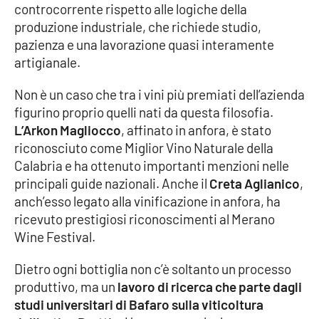
controcorrente rispetto alle logiche della
produzione industriale, che richiede studio,
pazienza e una lavorazione quasi interamente
EDIZIONI
LOCALI
artigianale.
Catanzaro
Non è un caso che tra i vini più premiati dell’azienda
figurino proprio quelli nati da questa filosofia.
Crotone
L’Arkon Magliocco
, affinato in anfora, è stato
riconosciuto come Miglior Vino Naturale della
Vibo Valentia
Calabria e ha ottenuto importanti menzioni nelle
principali guide nazionali. Anche il
Creta Aglianico
,
Reggio Calabria
anch’esso legato alla vinificazione in anfora, ha
ricevuto prestigiosi riconoscimenti al Merano
Cosenza
Wine Festival.
Lamezia Terme
Dietro ogni bottiglia non c’è soltanto un processo
produttivo, ma un
lavoro di ricerca che parte dagli
studi universitari di Bafaro sulla viticoltura