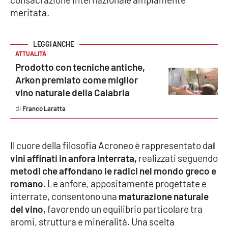
Parchi Marini Calabria
meritata.
Leggendo Alvaro insieme
ATTUALITÀ
Imprese Di Calabria
Prodotto con tecniche antiche,
Arkon premiato come miglior
Le perfidie di Antonella Grippo
vino naturale della Calabria
Franco Laratta
Venti di comunicazione
Il cuore della filosofia Acroneo è rappresentato da
i
STREAMING
vini affinati in anfora interrata,
realizzati seguendo
metodi che affondano le radici nel mondo greco e
LaC TV
romano
. Le anfore, appositamente progettate e
interrate, consentono una
maturazione naturale
LaC Network
del vino
, favorendo un equilibrio particolare tra
aromi, struttura e mineralità. Una scelta
LaC OnAir