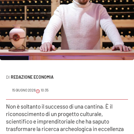
Sanità
Sport
Cultura
Podcast
Meteo
REDAZIONE ECONOMIA
Editoriali
15 GIUGNO 2026
10:35
VIDEO
Non è soltanto il successo di una cantina. È il
riconoscimento di un progetto culturale,
Ambiente
scientifico e imprenditoriale che ha saputo
trasformare la ricerca archeologica in eccellenza
Cronaca