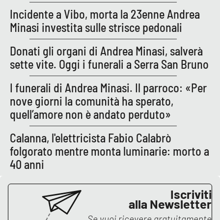
Incidente a Vibo, morta la 23enne Andrea
APP
Minasi investita sulle strisce pedonali
Android
Donati gli organi di Andrea Minasi, salverà
sette vite. Oggi i funerali a Serra San Bruno
Apple
I funerali di Andrea Minasi. Il parroco: «Per
nove giorni la comunità ha sperato,
quell’amore non è andato perduto»
Calanna, l'elettricista Fabio Calabrò
folgorato mentre monta luminarie: morto a
40 anni
Iscriviti
alla Newsletter
Se vuoi ricevere gratuitamente