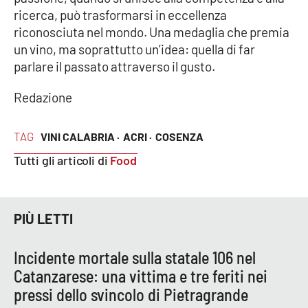
Lacplay.it
ricerca, può trasformarsi in eccellenza
riconosciuta nel mondo. Una medaglia che premia
Lactv.it
un vino, ma soprattutto un’idea: quella di far
parlare il passato attraverso il gusto.
Laconair.it
Redazione
Lacitymag.it
TAG
VINI CALABRIA ·
ACRI ·
COSENZA
Lacapitalenews.it
Tutti gli articoli di
Food
Ilreggino.it
Cosenzachannel.it
PIÙ LETTI
Ilvibonese.it
Incidente mortale sulla statale 106 nel
Catanzarese: una vittima e tre feriti nei
Catanzarochannel.it
pressi dello svincolo di Pietragrande