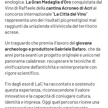
enologica.
La Gran Medaglia d’Oro
conquistata dal
Vino di Raffaele della
cantina Acroneo di Acri
al
Cultura
concorso internazionale “
La Città del Vino
”
rappresenta uno dei risultati più prestigiosi mai
Economia e Lavoro
raggiunti da un’azienda vitivinicola del territorio
acrese.
Politica
Un traguardo che premia il lavoro del
giovane
Sanità
archeologo e produttore Gabriele Bafaro
, che da
anni porta avanti un progetto originale e unico nel
Società
panorama calabrese: recuperare le tecniche di
vinificazione dell’antichità e reinterpretarle con
Sport
rigore scientifico.
Fin dagli esordi LaC ha raccontato e sostenuto
questa esperienza, riconoscendone il valore
RUBRICHE
innovativo e la capacità di coniugare cultura,
Good Morning Vietnam
identità e impresa. Oggi quel percorso riceve una
consacrazione internazionale ampiamente