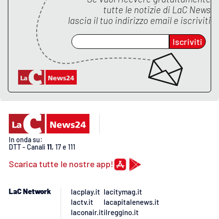
tutte le notizie di
LaC News
lascia il tuo indirizzo email e iscriviti
Iscriviti
In onda su:
DTT - Canali
11
, 17 e 111
Scarica tutte le nostre app!
LaC Network
lacplay.it
lacitymag.it
lactv.it
lacapitalenews.it
laconair.it
ilreggino.it