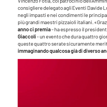
Vincenzo Fotia, col patrocinio dell’Ammi
consigliere delegato agli Eventi Davide L
Venti di comunicazione
negli impasti e nei condimenti le principal
più grandi maestri pizzaioli italiani. «Gr
Streaming
anno ci premia
– ha espresso il presiden
LaC TV
Giaccoli
- un evento che dura quattro gior
queste quattro serate sicuramente merit
LaC Network
immaginando qualcosa già di diverso an
LaC OnAir
Edizioni
locali
Catanzaro
Crotone
Vibo Valentia