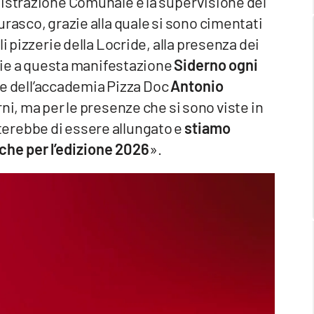
nistrazione Comunale e la supervisione del
urasco, grazie alla quale si sono cimentati
i pizzerie della Locride, alla presenza dei
azie a questa manifestazione
Siderno ogni
te dell’accademia Pizza Doc
Antonio
ni, ma per le presenze che si sono viste in
erebbe di essere allungato e
stiamo
che per l’edizione 2026
».