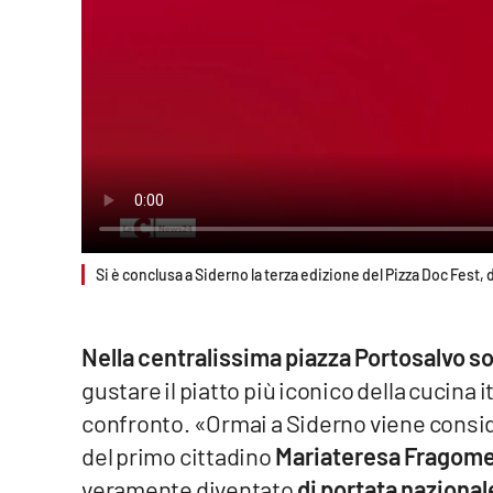
Reggio Calabria
Cosenza
Lamezia Terme
Progetti
speciali
Si è conclusa a Siderno la terza edizione del Pizza Doc Fest, d
Buona Sanità Calabria
La
Nella centralissima piazza Portosalvo son
Calabriavisione
gustare il piatto più iconico della cucina
Destinazioni
confronto. «Ormai a Siderno viene consid
del primo cittadino
Mariateresa Fragome
Eventi
veramente diventato
di portata nazional