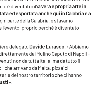
mai è diventato u
na vera e propria arte in
tata ed esportata anche qui in Calabria e a
ogni parte della Calabria, e stavamo
 l’evento, proprio perché è diventato
liere delegato
Davide Lurasco
. «Abbiamo
i direttamente dal Mulino Caputo di Napoli –
nuti non da tutta Italia, ma da tutto il
li che arrivano da Malta, pizzaioli
zzerie del nostro territorio che ci hanno
usti
».