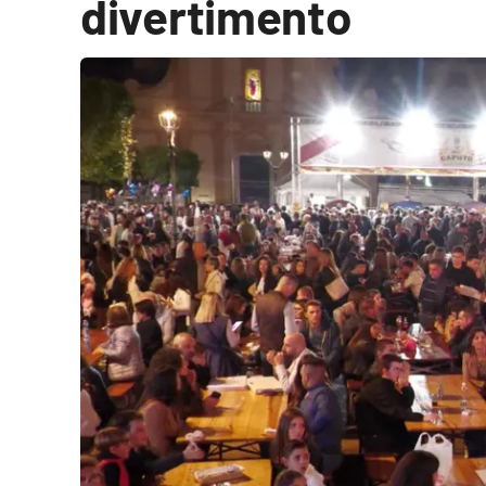
divertimento
Cultura
Podcast
Meteo
Editoriali
Video
Ambiente
Cronaca
Cultura
Economia e Lavoro