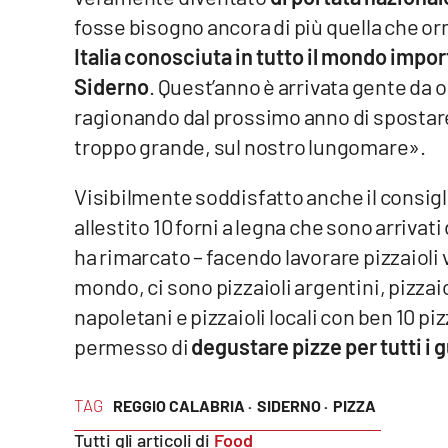
Food
fosse bisogno ancora di più quella che or
Italia conosciuta in tutto il mondo impor
Storie
Siderno
. Quest’anno è arrivata gente da 
ragionando dal prossimo anno di spostare
LaC
troppo grande, sul nostro lungomare».
Network
Lacplay.it
Visibilmente soddisfatto anche il consig
allestito 10 forni a legna che sono arrivat
Lactv.it
ha rimarcato – facendo lavorare pizzaioli ve
Laconair.it
mondo, ci sono pizzaioli argentini, pizzaio
napoletani e pizzaioli locali con ben 10 pi
Lacitymag.it
permesso di
degustare pizze per tutti i g
Lacapitalenews.it
TAG
REGGIO CALABRIA ·
SIDERNO ·
PIZZA
Ilreggino.it
Tutti gli articoli di
Food