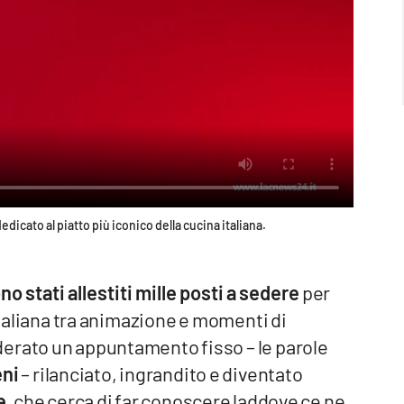
edicato al piatto più iconico della cucina italiana.
o stati allestiti mille posti a sedere
per
 italiana tra animazione e momenti di
erato un appuntamento fisso – le parole
ni
– rilanciato, ingrandito e diventato
e
, che cerca di far conoscere laddove ce ne