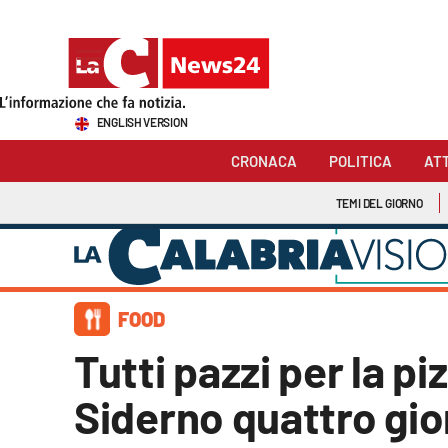
Sezioni
ENGLISH VERSION
Cronaca
CRONACA
POLITICA
AT
Politica
TEMI DEL GIORNO
Attualità
Economia e lavoro
FOOD
Italia Mondo
Tutti pazzi per la p
Sanità
Siderno quattro gior
Sport