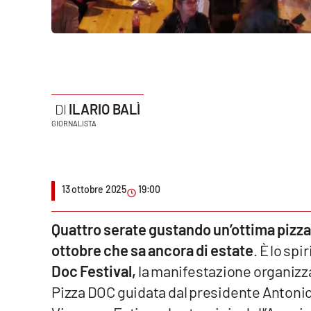
Politica
Sanità
Società
Sport
ILARIO BALÌ
GIORNALISTA
Rubriche
Good Morning Vietnam
13 ottobre 2025
19:00
Parchi Marini Calabria
Quattro serate gustando un’ottima pizza 
Leggendo Alvaro insieme
ottobre che sa ancora di estate
. È lo sp
Doc Festival,
la manifestazione organizz
Imprese Di Calabria
Pizza DOC guidata dal presidente Antonio G
Le perfidie di Antonella Grippo