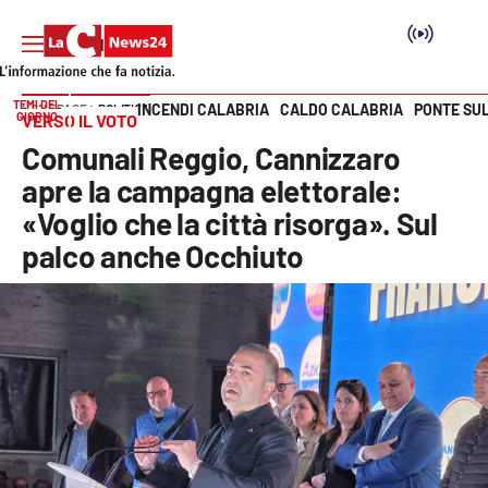
TEMI DEL
INCENDI CALABRIA
CALDO CALABRIA
PONTE SU
HOME PAGE
POLITICA
GIORNO
VERSO IL VOTO
Vai
Comunali Reggio, Cannizzaro
SEZIONI
apre la campagna elettorale:
«Voglio che la città risorga». Sul
Cronaca
palco anche Occhiuto
Politica
Attualità
Economia e lavoro
Italia Mondo