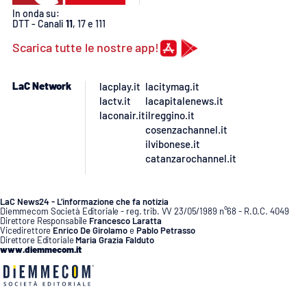
In onda su:
DTT - Canali
11
, 17 e 111
Scarica tutte le nostre app!
LaC Network
lacplay.it
lacitymag.it
lactv.it
lacapitalenews.it
laconair.it
ilreggino.it
cosenzachannel.it
ilvibonese.it
catanzarochannel.it
LaC News24 - L’informazione che fa notizia
Diemmecom Società Editoriale - reg. trib. VV 23/05/1989 n°68 - R.O.C. 4049
Direttore Responsabile
Francesco Laratta
Vicedirettore
Enrico De Girolamo
e
Pablo Petrasso
Direttore Editoriale
Maria Grazia Falduto
www.diemmecom.it