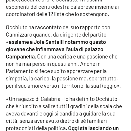
Parchi Marini Calabria
esponenti del centrodestra calabrese insieme ai
coordinatori delle 12 liste che lo sostengono.
Leggendo Alvaro insieme
Occhiuto ha raccontato del suo rapporto con
Cannizzaro quando, da dirigente del partito,
Imprese Di Calabria
«
assieme a Jole Santelli notammo questo
giovane che infiammava l'aula di palazzo
Le perfidie di Antonella Grippo
Campanella.
Con una carica e una passione che
non ha mai perso in questi anni. Anche in
Venti di comunicazione
Parlamento si fece subito apprezzare per la
simpatia, la carica, la passione ma, soprattutto,
per il suo amore verso il territorio, la sua Reggio».
STREAMING
«Un ragazzo di Calabria - lo ha definito Occhiuto -
LaC TV
che è riuscito a salire tutti i gradini della scala che
aveva davanti e oggi si candida a guidare la sua
LaC Network
città, senza aver avuto dietro di sé familiari
protagonisti della politica.
Oggi sta lasciando un
LaC OnAir