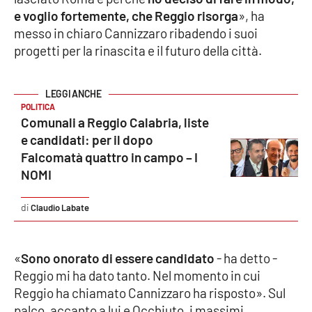
e voglio fortemente, che Reggio risorga
», ha
Cultura
messo in chiaro Cannizzaro ribadendo i suoi
progetti per la rinascita e il futuro della città.
Economia e Lavoro
Politica
POLITICA
Comunali a Reggio Calabria, liste
Sanità
e candidati: per il dopo
Falcomatà quattro in campo – I
Società
NOMI
Sport
Claudio Labate
«
Sono onorato di essere candidato
- ha detto -
RUBRICHE
Reggio mi ha dato tanto. Nel momento in cui
Good Morning Vietnam
Reggio ha chiamato Cannizzaro ha risposto». Sul
palco, accanto a lui e Occhiuto, i massimi