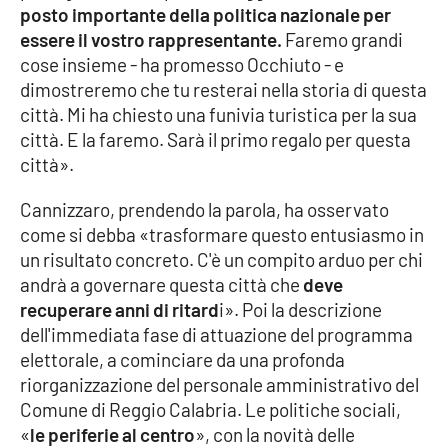
posto importante della politica nazionale per
essere il vostro rappresentante.
Faremo grandi
cose insieme - ha promesso Occhiuto - e
EDIZIONI
LOCALI
dimostreremo che tu resterai nella storia di questa
città. Mi ha chiesto una funivia turistica per la sua
Catanzaro
città. E la faremo. Sarà il primo regalo per questa
città».
Crotone
Cannizzaro, prendendo la parola, ha osservato
Vibo Valentia
come si debba «trasformare questo entusiasmo in
un risultato concreto. C'è un compito arduo per chi
Reggio Calabria
andrà a governare questa città che
deve
recuperare anni di ritard
i». Poi la descrizione
Cosenza
dell'immediata fase di attuazione del programma
elettorale, a cominciare da una profonda
Lamezia Terme
riorganizzazione del personale amministrativo del
Comune di Reggio Calabria. Le politiche sociali,
«
le periferie al centro
», con la novità delle