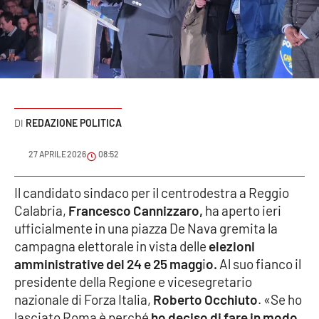
Sanità
Sport
Cultura
Podcast
REDAZIONE POLITICA
Meteo
27 APRILE 2026
08:52
Editoriali
Il candidato sindaco per il centrodestra a Reggio
Calabria,
Francesco Cannizzaro,
ha aperto ieri
ufficialmente in una piazza De Nava gremita la
campagna elettorale in vista delle
elezioni
VIDEO
amministrative del 24 e 25 magg
i
o.
Al suo fianco il
Ambiente
presidente della Regione e vicesegretario
nazionale di Forza Italia,
Roberto Occhiuto
. «Se ho
Cronaca
lasciato Roma è perché
ho deciso di fare in modo,