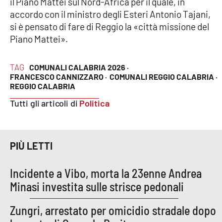
il Piano Mattei sul Nord-Africa per il quale, in
Lacplay.it
accordo con il ministro degli Esteri Antonio Tajani,
si è pensato di fare di Reggio la «città missione del
Lactv.it
Piano Mattei».
Laconair.it
TAG
COMUNALI CALABRIA 2026 ·
FRANCESCO CANNIZZARO ·
COMUNALI REGGIO CALABRIA ·
Lacitymag.it
REGGIO CALABRIA
Tutti gli articoli di
Politica
Lacapitalenews.it
Ilreggino.it
PIÙ LETTI
Cosenzachannel.it
Incidente a Vibo, morta la 23enne Andrea
Ilvibonese.it
Minasi investita sulle strisce pedonali
Catanzarochannel.it
Zungri, arrestato per omicidio stradale dopo