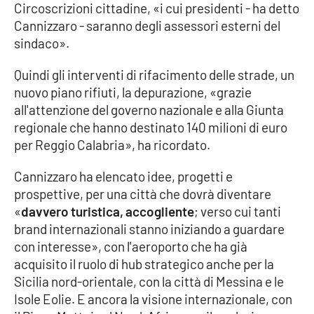
PROGETTI
SPECIALI
Circoscrizioni cittadine, «i cui presidenti - ha detto
Cannizzaro - saranno degli assessori esterni del
Buona Sanità Calabria
sindaco».
Quindi gli interventi di rifacimento delle strade, un
LA
nuovo piano rifiuti, la depurazione, «grazie
CALABRIAVISIONE
all'attenzione del governo nazionale e alla Giunta
Destinazioni
regionale che hanno destinato 140 milioni di euro
per Reggio Calabria», ha ricordato.
Eventi
Cannizzaro ha elencato idee, progetti e
prospettive, per una città che dovrà diventare
Food
«
davvero turistica, accogliente
; verso cui tanti
brand internazionali stanno iniziando a guardare
Storie
con interesse», con l'aeroporto che ha già
acquisito il ruolo di hub strategico anche per la
Sicilia nord-orientale, con la città di Messina e le
LAC
NETWORK
Isole Eolie. E ancora la visione internazionale, con