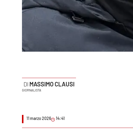
Politica
Sanità
Società
Sport
Rubriche
Good Morning Vietnam
MASSIMO CLAUSI
Parchi Marini Calabria
GIORNALISTA
Leggendo Alvaro insieme
Imprese Di Calabria
11 marzo 2026
14:41
Le perfidie di Antonella Grippo