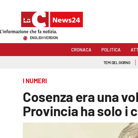
Sezioni
ENGLISH VERSION
Cronaca
CRONACA
POLITICA
AT
Politica
TEMI DEL GIORNO
Attualità
I NUMERI
Economia e lavoro
Cosenza era una volt
Italia Mondo
Provincia ha solo i 
Sanità
Sport