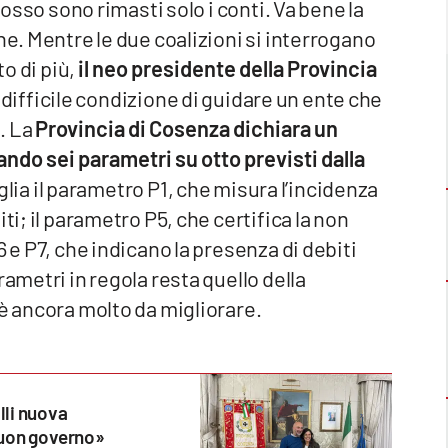
rosso sono rimasti solo i conti. Va bene la
ne. Mentre le due coalizioni si interrogano
to di più,
il neo presidente della Provincia
a difficile condizione di guidare un ente che
. La
Provincia di Cosenza dichiara un
ndo sei parametri su otto previsti dalla
lia il parametro P1, che misura l’incidenza
ti; il parametro P5, che certifica la non
 e P7, che indicano la presenza di debiti
rametri in regola resta quello della
’è ancora molto da migliorare.
lli nuova
buon governo»