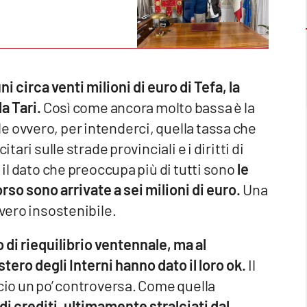
 circa venti milioni di euro di Tefa, la
a Tari.
Così come ancora molto bassa è la
 ovvero, per intenderci, quella tassa che
tari sulle strade provinciali e i diritti di
 il dato che preoccupa più di tutti sono
le
rso sono arrivate a sei milioni di euro.
Una
vvero insostenibile.
 di riequilibrio ventennale, ma al
tero degli Interni hanno dato il loro ok.
Il
ncio un po’ controversa. Come quella
 di crediti, ultimamente stralciati dal