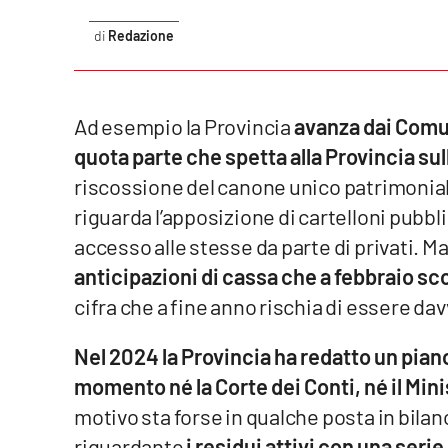
Redazione
Reggio Calabria
Cosenza
Ad esempio la Provincia
avanza dai Comuni
Lamezia Terme
quota parte che spetta alla Provincia sull
riscossione del canone unico patrimoniale
Progetti
riguarda l’apposizione di cartelloni pubblici
speciali
accesso alle stesse da parte di privati. Ma
Buona Sanità Calabria
anticipazioni di cassa che a febbraio sco
cifra che a fine anno rischia di essere da
La
Calabriavisione
Nel 2024 la Provincia ha redatto un piano
Destinazioni
momento né la Corte dei Conti, né il Minis
motivo sta forse in qualche posta in bila
Eventi
riguardante
i residui attivi con una serie