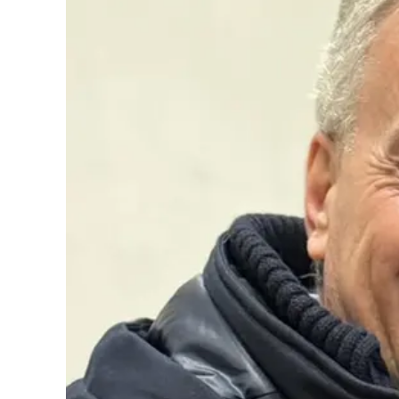
Cultura
Podcast
Meteo
Editoriali
Video
Ambiente
Cronaca
Cultura
Economia e Lavoro