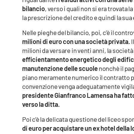
Food
bilancio
, verso i quali non si era trovat
la prescrizione del credito e quindi la sua 
Storie
Nelle pieghe del bilancio, poi, c’è il cont
LaC
milioni di euro con una società privata.
I
Network
milioni da versare in venti anni, la societ
Lacplay.it
efficientamento energetico degli edifici 
manutenzione delle scuole
nonchè il pag
Lactv.it
piano meramente numerico il contratto pa
Laconair.it
convenzione venga adeguatamente vigila
presidente Gianfranco Lamensa ha fatto 
Lacitymag.it
verso la ditta.
Lacapitalenews.it
Poi c’è la delicata questione del liceo spo
Ilreggino.it
di euro per acquistare un ex hotel della l