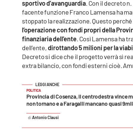
sportivo d’avanguardia
. Con il decreto n
Cosenzachannel.it
facente funzione Franco Lamensa ha mante
stoppato la realizzazione. Questo perché
Ilvibonese.it
l’operazione con fondi propri della Provi
Catanzarochannel.it
finanziaria dell’ente
. Così Lamensa ha tras
dell’ente,
dirottando 5 milioni per la viabil
App
Decreto si dice che il progetto verrà sì re
Android
extra bilancio, con fondi esterni cioè. A
Apple
POLITICA
Provincia di Cosenza, il centrodestra vince m
non tornano e a Faragalli mancano quasi 9mil
Vai
Antonio Clausi