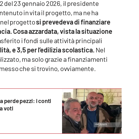
. 2 del 23 gennaio 2026, il presidente
nuto in vita il progetto, ma ne ha
 nel progetto
si prevedeva di finanziare
ncia. Cosa azzardata, vista la situazione
ferito i fondi sulle attività principali
ità, e 3,5 per l’edilizia scolastica.
Nel
alizzato, ma solo grazie a finanziamenti
mmesso che si trovino, ovviamente.
a perde pezzi: i conti
a voti