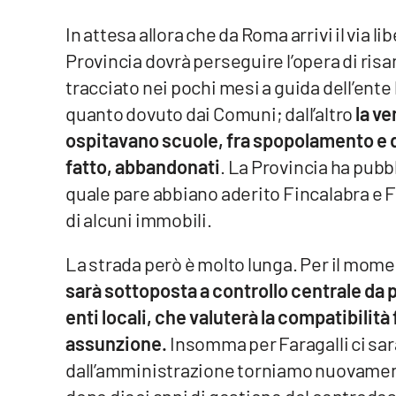
Privacy
In attesa allora che da Roma arrivi il via li
Provincia dovrà perseguire l’opera di ri
Cookie policy
tracciato nei pochi mesi a guida dell’ente 
quanto dovuto dai Comuni; dall’altro
la ve
Note legali
ospitavano scuole, fra spopolamento e 
fatto, abbandonati
. La Provincia ha pubb
quale pare abbiano aderito Fincalabra e 
di alcuni immobili.
La strada però è molto lunga. Per il mom
sarà sottoposta a controllo centrale da p
enti locali, che valuterà la compatibilità 
assunzione.
Insomma per Faragalli ci sar
dall’amministrazione torniamo nuovamente 
dopo dieci anni di gestione del centrodest