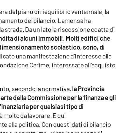
bera del piano di riequilibrio ventennale, la
sanamento del bilancio. Lamensa ha
la strada. Da un lato la riscossione coatta di
ndita di alcuni immobili. Molti edifici che
dimensionamento scolastico, sono, di
licato una manifestazione d’interesse alla
Fondazione Carime, interessate all’acquisto
ento, secondo la normativa,
la Provincia
arte della Commissione per la finanza e gli
finanziaria per qualsiasi tipo di
à molto da lavorare. E qui
alla politica. Con questi dati di bilancio
ra e, soprattutto,, vista la presenza di