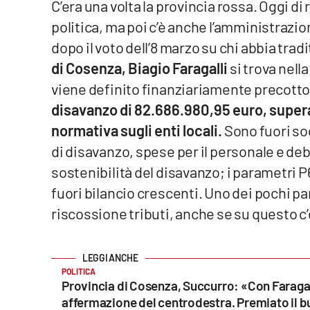
C’era una volta la provincia rossa. Oggi di 
politica, ma poi c’è anche l’amministrazio
Venti di comunicazione
dopo il voto dell’8 marzo su chi abbia tradi
di Cosenza, Biagio Faragalli
si trova nell
Streaming
viene definito finanziariamente precotto
LaC TV
disavanzo di 82.686.980,95 euro, supera
LaC Network
normativa sugli enti locali.
Sono fuori sog
di disavanzo, spese per il personale e debi
LaC OnAir
sostenibilità del disavanzo; i parametri P6
fuori bilancio crescenti. Uno dei pochi pa
Edizioni
riscossione tributi, anche se su questo c
locali
Catanzaro
Crotone
POLITICA
Provincia di Cosenza, Succurro: «Con Faraga
affermazione del centrodestra. Premiato il 
Vibo Valentia