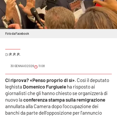
Sanità
Sport
Cultura
Foto da Facebook
Podcast
P. P. P.
Meteo
30 GENNAIO 2026
11:08
Editoriali
Ci riprova? «Penso proprio di sì»
. Così il deputato
leghista
Domenico Furgiuele
ha risposto ai
VIDEO
giornalisti che gli hanno chiesto se organizzerà di
nuovo la
conferenza stampa sulla remigrazione
Ambiente
annullata alla Camera dopo l'occupazione dei
banchi da parte dell'opposizione per l'annuncio
Cronaca