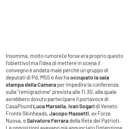
EDIZIONI
LOCALI
Catanzaro
Crotone
Insomma, molto rumore (e forse era proprio questo
l’obiettivo) ma l’idea di mettere in scena il
Vibo Valentia
convegno è andata male perché un gruppo di
deputati di Pd, M5S e Avs ha
occupato la sala
Reggio Calabria
stampa della Camera
per impedire la conferenza
sulla “remigrazione” prevista alle 11.30, alla quale
Cosenza
avrebbero dovuto partecipare il portavoce di
CasaPound
Luca Marsella
,
Ivan Sogari
di Veneto
Lamezia Terme
Fronte Skinheads,
Jacopo Massetti
, ex Forza
Nuova, e
Salvatore Ferrara
della Rete dei Patrioti.
Le opposizioni avevano già annunciato l’intenzione