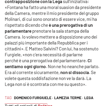
contrapposizione con la Lega
sull’iniziativa:
«Fontana ha fatto una moral suasion da presidente
della Camera, mentre il mio presidente del gruppo
Molinari, di cui sono onorato di essere vice, mi ha
rispettato dicendo che
è una prerogativa di un
parlamentare
prenotare la sala stampa della
Camera. Io volevo mettere a disposizione uno dei
palazzi più importante della Repubblica per i
cittadini». E Matteo Salvini? Con lui, ha sostenuto
Furgiele, «non c'era necessità di parlarne
perché è una prerogativa del parlamentare.
Ci
sentiamo ogni giorno
. Non ne ho neanche parlato.
Era al corrente sicuramente,
non si dissocia
. Se
volete questa soddisfazione non ve la darà. La
Lega non si è scontrata con me su questo».
TAG
DOMENICO FURGIUELE ·
LAMEZIA TERME ·
LEGA
Tutti gli articoli di
Politica