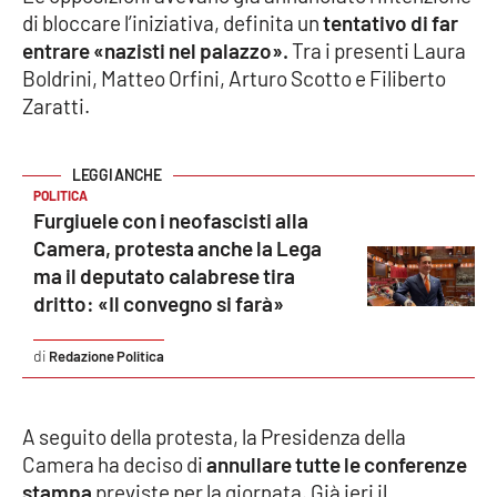
PROGETTI
SPECIALI
di bloccare l’iniziativa, definita un
tentativo di far
entrare «nazisti nel palazzo».
Tra i presenti Laura
Buona Sanità Calabria
Boldrini, Matteo Orfini, Arturo Scotto e Filiberto
Zaratti.
LA
CALABRIAVISIONE
Destinazioni
POLITICA
Furgiuele con i neofascisti alla
Camera, protesta anche la Lega
Eventi
ma il deputato calabrese tira
dritto: «Il convegno si farà»
Food
Redazione Politica
Storie
A seguito della protesta, la Presidenza della
LAC
NETWORK
Camera ha deciso di
annullare tutte le conferenze
stampa
previste per la giornata. Già ieri il