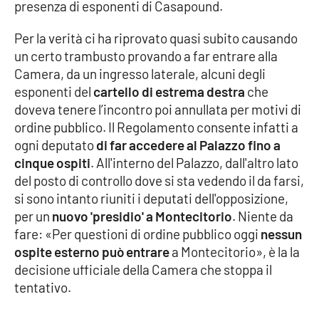
presenza di esponenti di Casapound.
Cultura
Per la verità ci ha riprovato quasi subito causando
un certo trambusto provando a far entrare alla
Economia e Lavoro
Camera, da un ingresso laterale, alcuni degli
esponenti del
cartello di estrema destra
che
Politica
doveva tenere l’incontro poi annullata per motivi di
ordine pubblico. Il Regolamento consente infatti a
Sanità
ogni deputato
di far accedere al Palazzo fino a
cinque ospiti
. All'interno del Palazzo, dall'altro lato
Società
del posto di controllo dove si sta vedendo il da farsi,
si sono intanto riuniti i deputati dell'opposizione,
Sport
per un
nuovo 'presidio' a Montecitorio
. Niente da
fare: «Per questioni di ordine pubblico oggi
nessun
ospite esterno può entrare
a Montecitorio», è la la
RUBRICHE
decisione ufficiale della Camera che stoppa il
tentativo.
Good Morning Vietnam