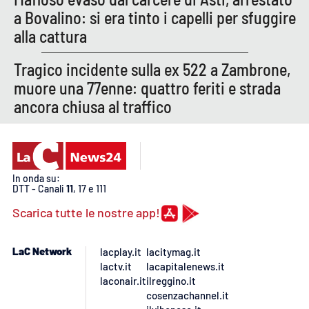
a Bovalino: si era tinto i capelli per sfuggire
alla cattura
Tragico incidente sulla ex 522 a Zambrone,
muore una 77enne: quattro feriti e strada
ancora chiusa al traffico
In onda su:
DTT - Canali
11
, 17 e 111
Scarica tutte le nostre app!
LaC Network
lacplay.it
lacitymag.it
lactv.it
lacapitalenews.it
laconair.it
ilreggino.it
cosenzachannel.it