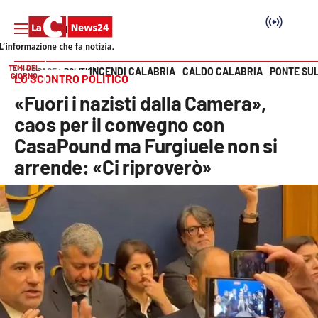
TEMI DEL
INCENDI CALABRIA
CALDO CALABRIA
PONTE SU
HOME PAGE
POLITICA
GIORNO
LO SCONTRO POLITICO
Vai
«Fuori i nazisti dalla Camera»,
SEZIONI
caos per il convegno con
CasaPound ma Furgiuele non si
Cronaca
arrende: «Ci riproverò»
Politica
Attualità
Economia e lavoro
Italia Mondo