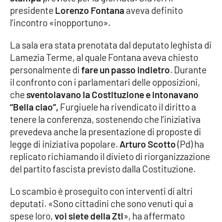
Lacplay.it
presidente
Lorenzo Fontana
aveva definito
l’incontro «inopportuno».
Lactv.it
La sala era stata prenotata dal deputato leghista di
Laconair.it
Lamezia Terme, al quale Fontana aveva chiesto
personalmente di
fare un passo indietro
. Durante
Lacitymag.it
il confronto con i parlamentari delle opposizioni,
che
sventolavano la Costituzione e intonavano
Lacapitalenews.it
“Bella ciao”,
Furgiuele ha rivendicato il diritto a
tenere la conferenza, sostenendo che l’iniziativa
Ilreggino.it
prevedeva anche la presentazione di proposte di
legge di iniziativa popolare.
Arturo Scotto
(Pd) ha
Cosenzachannel.it
replicato richiamando il divieto di riorganizzazione
del partito fascista previsto dalla Costituzione.
Ilvibonese.it
Lo scambio è proseguito con interventi di altri
deputati. «Sono cittadini che sono venuti qui a
Catanzarochannel.it
spese loro,
voi siete della Ztl
», ha affermato