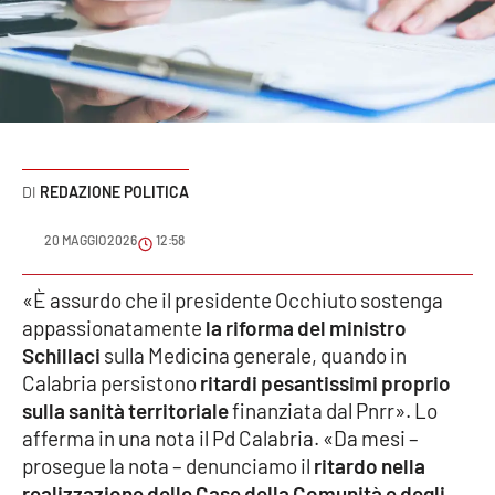
Sanità
Sport
Cultura
Podcast
REDAZIONE POLITICA
Meteo
20 MAGGIO 2026
12:58
Editoriali
«È assurdo che il presidente Occhiuto sostenga
appassionatamente
la riforma del ministro
Schillaci
sulla Medicina generale, quando in
Calabria persistono
ritardi pesantissimi proprio
VIDEO
sulla sanità territoriale
finanziata dal Pnrr». Lo
Ambiente
afferma in una nota il Pd Calabria. «Da mesi –
prosegue la nota – denunciamo il
ritardo nella
Cronaca
realizzazione delle Case della Comunità e degli