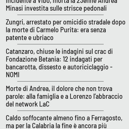
Incidente a Vibo, morta la 23enne Andrea
PROGETTI
SPECIALI
Minasi investita sulle strisce pedonali
Buona Sanità Calabria
Zungri, arrestato per omicidio stradale dopo
la morte di Carmelo Purita: era senza
patente e ubriaco
LA
CALABRIAVISIONE
Catanzaro, chiuse le indagini sul crac di
Destinazioni
Fondazione Betania: 12 indagati per
Eventi
bancarotta, dissesto e autoriciclaggio -
NOMI
Food
Morte di Andrea, il dolore che non trova
Storie
parole: alla famiglia e a Lorenzo l’abbraccio
del network LaC
Caldo soffocante almeno fino a Ferragosto,
LAC
NETWORK
ma per la Calabria la fine è ancora più