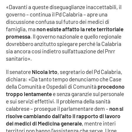
Parchi Marini Calabria
«Davanti a queste diseguaglianze inaccettabili, il
governo – continua il Pd Calabria – apre una
Leggendo Alvaro insieme
discussione confusa sul futuro dei medici di
famiglia, ma
non esiste affatto la rete territoriale
Imprese Di Calabria
promessa
. Il governo nazionale e quello regionale
dovrebbero anzitutto spiegare perché la Calabria
sia ancora così indietro sull’attuazione del Pnrr
Le perfidie di Antonella Grippo
sanitario».
Venti di comunicazione
Il senatore
Nicola Irto
, segretario del Pd Calabria,
dichiara: «Da tanto tempo denunciamo che Case
della Comunità e Ospedali di Comunità
procedono
STREAMING
troppo lentamente
e senza garanzie sul personale
e sui servizi effettivi. Il problema della sanità
LaC TV
calabrese – prosegue il parlamentare dem –
non si
risolve cambiando dall’alto il rapporto di lavoro
LaC Network
dei medici di Medicina generale
, mentre interi
territori non hanno l’assistenza che serve. Urge
LaC OnAir