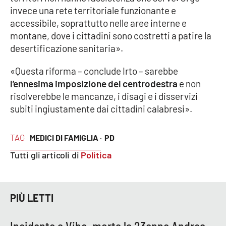
invece una rete territoriale funzionante e
accessibile, soprattutto nelle aree interne e
montane, dove i cittadini sono costretti a patire la
EDIZIONI
LOCALI
desertificazione sanitaria».
Catanzaro
«Questa riforma – conclude Irto – sarebbe
l’ennesima imposizione del centrodestra
e non
Crotone
risolverebbe le mancanze, i disagi e i disservizi
subiti ingiustamente dai cittadini calabresi».
Vibo Valentia
TAG
MEDICI DI FAMIGLIA ·
PD
Reggio Calabria
Tutti gli articoli di
Politica
Cosenza
Lamezia Terme
PIÙ LETTI