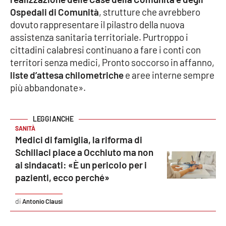
Ospedali di Comunità
, strutture che avrebbero
Cultura
dovuto rappresentare il pilastro della nuova
assistenza sanitaria territoriale. Purtroppo i
Economia e Lavoro
cittadini calabresi continuano a fare i conti con
territori senza medici, Pronto soccorso in affanno,
Politica
liste d’attesa chilometriche
e aree interne sempre
più abbandonate».
Sanità
Società
SANITÀ
Medici di famiglia, la riforma di
Sport
Schillaci piace a Occhiuto ma non
ai sindacati: «È un pericolo per i
pazienti, ecco perché»
RUBRICHE
Antonio Clausi
Good Morning Vietnam