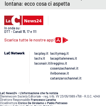
Lacplay.it
lontana: ecco cosa ci aspetta
Lactv.it
Laconair.it
In onda su:
DTT - Canali
11
, 17 e 111
Lacitymag.it
Scarica tutte le nostre app!
Lacapitalenews.it
LaC Network
lacplay.it
lacitymag.it
lactv.it
lacapitalenews.it
Ilreggino.it
laconair.it
ilreggino.it
cosenzachannel.it
ilvibonese.it
Cosenzachannel.it
catanzarochannel.it
Ilvibonese.it
LaC News24 - L’informazione che fa notizia
Diemmecom Società Editoriale - reg. trib. VV 23/05/1989 n°68 - R.O.C. 4049
Catanzarochannel.it
Direttore Responsabile
Francesco Laratta
Vicedirettore
Enrico De Girolamo
e
Pablo Petrasso