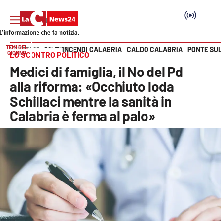
TEMI DEL
INCENDI CALABRIA
CALDO CALABRIA
PONTE SU
HOME PAGE
POLITICA
GIORNO
LO SCONTRO POLITICO
Vai
Medici di famiglia, il No del Pd
SEZIONI
alla riforma: «Occhiuto loda
Schillaci mentre la sanità in
Cronaca
Calabria è ferma al palo»
Politica
Attualità
Economia e lavoro
Italia Mondo