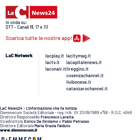
In onda su:
DTT - Canali
11
, 17 e 111
Scarica tutte le nostre app!
LaC Network
lacplay.it
lacitymag.it
lactv.it
lacapitalenews.it
laconair.it
ilreggino.it
cosenzachannel.it
ilvibonese.it
catanzarochannel.it
LaC News24 - L’informazione che fa notizia
Diemmecom Società Editoriale - reg. trib. VV 23/05/1989 n°68 - R.O.C. 4049
Direttore Responsabile
Francesco Laratta
Vicedirettore
Enrico De Girolamo
e
Pablo Petrasso
Direttore Editoriale
Maria Grazia Falduto
www.diemmecom.it