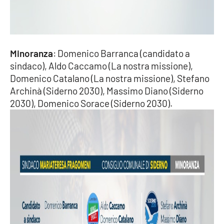
Lacplay.it
Lactv.it
Minoranza
: Domenico Barranca (candidato a
Laconair.it
sindaco), Aldo Caccamo (La nostra missione),
Domenico Catalano (La nostra missione), Stefano
Lacitymag.it
Archinà (Siderno 2030), Massimo Diano (Siderno
2030), Domenico Sorace (Siderno 2030).
Lacapitalenews.it
Ilreggino.it
Cosenzachannel.it
Ilvibonese.it
Catanzarochannel.it