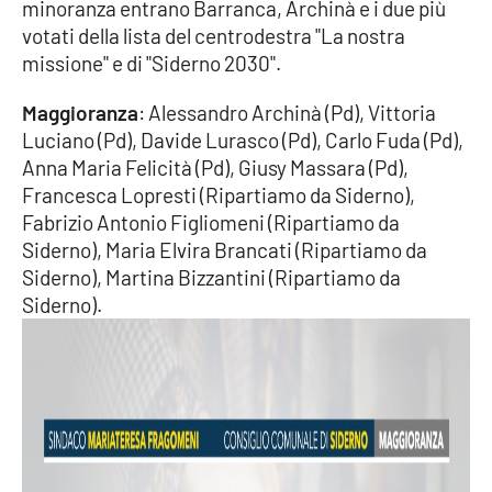
minoranza entrano Barranca, Archinà e i due più
votati della lista del centrodestra "La nostra
missione" e di "Siderno 2030".
EDIZIONI
LOCALI
Maggioranza
: Alessandro Archinà (Pd), Vittoria
Catanzaro
Luciano (Pd), Davide Lurasco (Pd), Carlo Fuda (Pd),
Anna Maria Felicità (Pd), Giusy Massara (Pd),
Crotone
Francesca Lopresti (Ripartiamo da Siderno),
Fabrizio Antonio Figliomeni (Ripartiamo da
Vibo Valentia
Siderno), Maria Elvira Brancati (Ripartiamo da
Siderno), Martina Bizzantini (Ripartiamo da
Reggio Calabria
Siderno).
Cosenza
Lamezia Terme