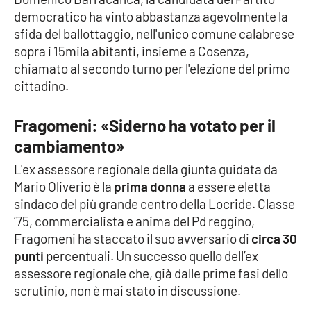
democratico ha vinto abbastanza agevolmente la
Cultura
sfida del ballottaggio, nell'unico comune calabrese
sopra i 15mila abitanti, insieme a Cosenza,
Economia e Lavoro
chiamato al secondo turno per l'elezione del primo
cittadino.
Politica
Fragomeni: «Siderno ha votato per il
Sanità
cambiamento»
L'ex assessore regionale della giunta guidata da
Società
Mario Oliverio è la
prima donna
a essere eletta
sindaco del più grande centro della Locride. Classe
Sport
’75, commercialista e anima del Pd reggino,
Fragomeni ha staccato il suo avversario di
circa 30
punti
percentuali. Un successo quello dell’ex
RUBRICHE
assessore regionale che, già dalle prime fasi dello
Good Morning Vietnam
scrutinio, non è mai stato in discussione.