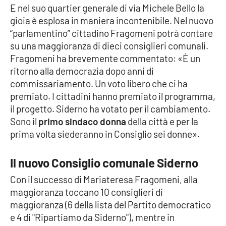
E nel suo quartier generale di via Michele Bello la
Parchi Marini Calabria
gioia è esplosa in maniera incontenibile. Nel nuovo
“parlamentino” cittadino Fragomeni potrà contare
Leggendo Alvaro insieme
su una maggioranza di dieci consiglieri comunali.
Fragomeni ha brevemente commentato: «È un
Imprese Di Calabria
ritorno alla democrazia dopo anni di
commissariamento. Un voto libero che ci ha
Le perfidie di Antonella Grippo
premiato. I cittadini hanno premiato il programma,
il progetto. Siderno ha votato per il cambiamento.
Venti di comunicazione
Sono il
primo sindaco donna
della città e per la
prima volta siederanno in Consiglio sei donne».
STREAMING
Il nuovo Consiglio comunale Siderno
LaC TV
Con il successo di Mariateresa Fragomeni, alla
maggioranza toccano 10 consiglieri di
LaC Network
maggioranza (6 della lista del Partito democratico
e 4 di "Ripartiamo da Siderno"), mentre in
LaC OnAir