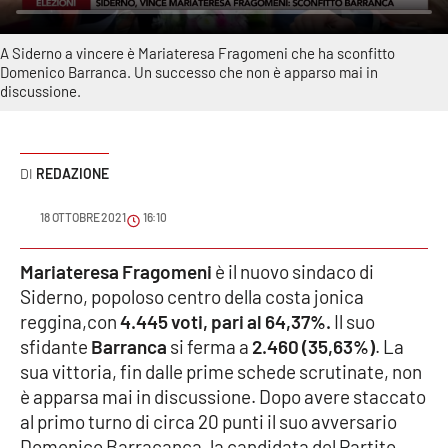
Sanità
A Siderno a vincere è Mariateresa Fragomeni che ha sconfitto
Sport
Domenico Barranca. Un successo che non è apparso mai in
discussione.
Cultura
Podcast
REDAZIONE
Meteo
18 OTTOBRE 2021
16:10
Editoriali
Mariateresa Fragomeni
è il nuovo sindaco di
Siderno, popoloso centro della costa jonica
reggina,con
4.445 voti, pari al 64,37%.
Il suo
sfidante
VIDEO
Barranca
si ferma a
2.460 (35,63%)
. La
sua vittoria, fin dalle prime schede scrutinate, non
Ambiente
è apparsa mai in discussione. Dopo avere staccato
al primo turno di circa 20 punti il suo avversario
Cronaca
Domenico Barracanca, la candidata del Partito