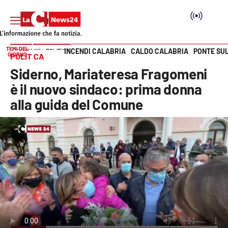
TEMI DEL
INCENDI CALABRIA
CALDO CALABRIA
PONTE SU
HOME PAGE
POLITICA
GIORNO
POLITICA
Vai
Siderno, Mariateresa Fragomeni
SEZIONI
è il nuovo sindaco: prima donna
alla guida del Comune
Cronaca
Politica
Attualità
Economia e lavoro
Italia Mondo