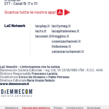
DTT - Canali
11
, 17 e 111
Scarica tutte le nostre app!
LaC Network
lacplay.it
lacitymag.it
lactv.it
lacapitalenews.it
laconair.it
ilreggino.it
cosenzachannel.it
ilvibonese.it
catanzarochannel.it
LaC News24 - L’informazione che fa notizia
Diemmecom Società Editoriale - reg. trib. VV 23/05/1989 n°68 - R.O.C. 4049
Direttore Responsabile
Francesco Laratta
Vicedirettore
Enrico De Girolamo
e
Pablo Petrasso
Direttore Editoriale
Maria Grazia Falduto
www.diemmecom.it
Redazione
Segnala alla redazione
Privacy
Cookie policy
Note legali