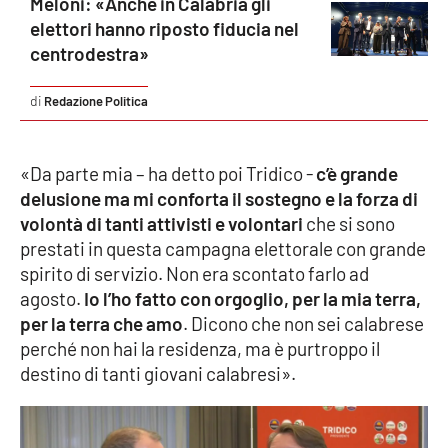
Meloni: «Anche in Calabria gli
elettori hanno riposto fiducia nel
centrodestra»
EDIZIONI
LOCALI
Redazione Politica
Catanzaro
Crotone
«Da parte mia – ha detto poi Tridico -
c’è grande
delusione ma mi conforta il sostegno e la forza di
volontà di tanti attivisti e volontari
che si sono
Vibo Valentia
prestati in questa campagna elettorale con grande
spirito di servizio. Non era scontato farlo ad
Reggio Calabria
agosto.
Io l’ho fatto con orgoglio, per la mia terra,
per la terra che amo
. Dicono che non sei calabrese
Cosenza
perché non hai la residenza, ma è purtroppo il
destino di tanti giovani calabresi».
Lamezia Terme