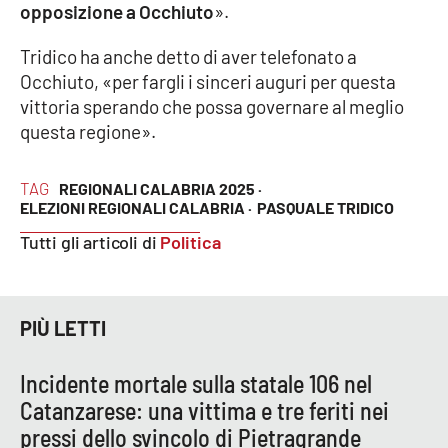
Lacplay.it
opposizione a Occhiuto
».
Lactv.it
Tridico ha anche detto di aver telefonato a
Occhiuto, «per fargli i sinceri auguri per questa
vittoria sperando che possa governare al meglio
Laconair.it
questa regione».
Lacitymag.it
TAG
REGIONALI CALABRIA 2025 ·
Lacapitalenews.it
ELEZIONI REGIONALI CALABRIA ·
PASQUALE TRIDICO
Tutti gli articoli di
Politica
Ilreggino.it
Cosenzachannel.it
PIÙ LETTI
Ilvibonese.it
Incidente mortale sulla statale 106 nel
Catanzarese: una vittima e tre feriti nei
Catanzarochannel.it
pressi dello svincolo di Pietragrande