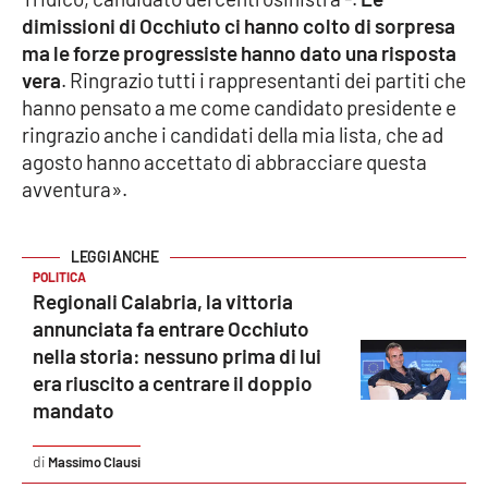
dimissioni di Occhiuto ci hanno colto di sorpresa
Cultura
ma le forze progressiste hanno dato una risposta
vera
. Ringrazio tutti i rappresentanti dei partiti che
Economia e Lavoro
hanno pensato a me come candidato presidente e
ringrazio anche i candidati della mia lista, che ad
Politica
agosto hanno accettato di abbracciare questa
avventura».
Sanità
Società
POLITICA
Regionali Calabria, la vittoria
Sport
annunciata fa entrare Occhiuto
nella storia: nessuno prima di lui
era riuscito a centrare il doppio
RUBRICHE
mandato
Good Morning Vietnam
Massimo Clausi