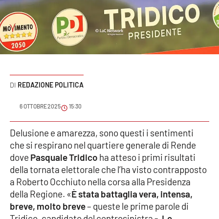
Sanità
Sport
Cultura
Podcast
REDAZIONE POLITICA
Meteo
6 OTTOBRE 2025
15:30
Editoriali
Delusione e amarezza, sono questi i sentimenti
che si respirano nel quartiere generale di Rende
dove
Pasquale Tridico
ha atteso i primi risultati
della tornata elettorale che l’ha visto contrapposto
VIDEO
a Roberto Occhiuto nella corsa alla Presidenza
Ambiente
della Regione. «
È stata battaglia vera, intensa,
breve, molto breve
– queste le prime parole di
Cronaca
Tridico, candidato del centrosinistra -.
Le