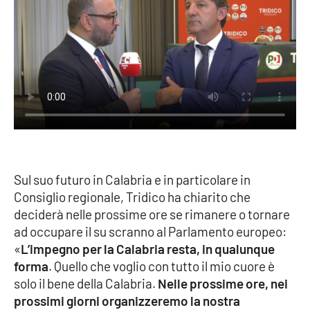
PROGETTI
SPECIALI
Buona Sanità Calabria
LA
CALABRIAVISIONE
Destinazioni
Eventi
Sul suo futuro in Calabria e in particolare in
Food
Consiglio regionale, Tridico ha chiarito che
deciderà nelle prossime ore se rimanere o tornare
Storie
ad occupare il su scranno al Parlamento europeo:
«
L’impegno per la Calabria resta, in qualunque
forma
. Quello che voglio con tutto il mio cuore è
LAC
solo il bene della Calabria.
Nelle prossime ore, nei
NETWORK
prossimi giorni organizzeremo la nostra