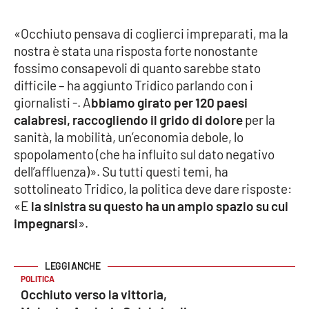
Parchi Marini Calabria
«Occhiuto pensava di coglierci impreparati, ma la
Leggendo Alvaro insieme
nostra è stata una risposta forte nonostante
fossimo consapevoli di quanto sarebbe stato
Imprese Di Calabria
difficile – ha aggiunto Tridico parlando con i
giornalisti -. A
bbiamo girato per 120 paesi
calabresi, raccogliendo il grido di dolore
per la
Le perfidie di Antonella Grippo
sanità, la mobilità, un’economia debole, lo
spopolamento (che ha influito sul dato negativo
Venti di comunicazione
dell’affluenza)». Su tutti questi temi, ha
sottolineato Tridico, la politica deve dare risposte:
«E
la sinistra su questo ha un ampio spazio su cui
STREAMING
impegnarsi
».
LaC TV
LaC Network
POLITICA
Occhiuto verso la vittoria,
LaC OnAir