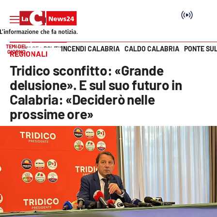
TEMI DEL
INCENDI CALABRIA
CALDO CALABRIA
PONTE SU
HOME PAGE
POLITICA
GIORNO
REGIONALI
Vai
Tridico sconfitto: «Grande
SEZIONI
delusione». E sul suo futuro in
Calabria: «Deciderò nelle
Cronaca
prossime ore»
Politica
Attualità
Economia e lavoro
Italia Mondo