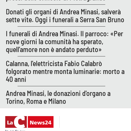
Parchi Marini Calabria
Donati gli organi di Andrea Minasi, salverà
sette vite. Oggi i funerali a Serra San Bruno
Leggendo Alvaro insieme
I funerali di Andrea Minasi. Il parroco: «Per
Imprese Di Calabria
nove giorni la comunità ha sperato,
quell’amore non è andato perduto»
Le perfidie di Antonella Grippo
Calanna, l'elettricista Fabio Calabrò
Venti di comunicazione
folgorato mentre monta luminarie: morto a
40 anni
STREAMING
Andrea Minasi, le donazioni d'organo a
Torino, Roma e Milano
LaC TV
LaC Network
LaC OnAir