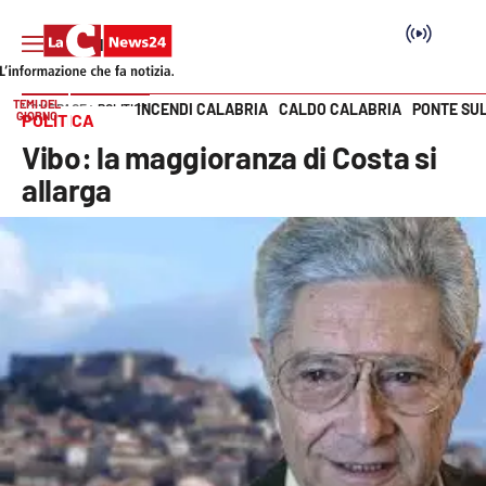
TEMI DEL
INCENDI CALABRIA
CALDO CALABRIA
PONTE SU
HOME PAGE
POLITICA
GIORNO
POLITICA
Vai
Vibo: la maggioranza di Costa si
SEZIONI
allarga
Cronaca
Politica
Attualità
Economia e lavoro
Italia Mondo