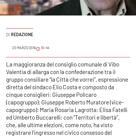
Sanità
Sport
REDAZIONE
Cultura
20 MARZO 2016
10:44
Podcast
La maggioranza del consiglio comunale di Vibo
Meteo
Valentia di allarga con la confederazione tra il
gruppo consiliare “la Città che vorrei”, espressione
Editoriali
diretta del sindaco Elio Costa e composto da
cinque consiglieri: Giuseppe Policaro
(capogruppo); Giuseppe Roberto Muratore (vice-
VIDEO
capogruppo); Maria Rosaria Lagrotta; Elisa Fatelli
ed Umberto Buccarelli; con “Territori e libertà”,
Ambiente
che, alle ultime elezioni, come noto, ha visto
registrare l’ingresso nel civico consesso del
Cronaca