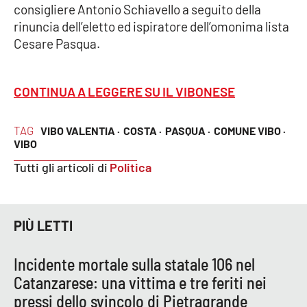
consigliere Antonio Schiavello a seguito della
rinuncia dell’eletto ed ispiratore dell’omonima lista
Cultura
Cesare Pasqua.
Economia e Lavoro
CONTINUA A LEGGERE SU IL VIBONESE
Politica
TAG
VIBO VALENTIA ·
COSTA ·
PASQUA ·
COMUNE VIBO ·
Sanità
VIBO
Tutti gli articoli di
Politica
Società
Sport
PIÙ LETTI
RUBRICHE
Incidente mortale sulla statale 106 nel
Catanzarese: una vittima e tre feriti nei
Good Morning Vietnam
pressi dello svincolo di Pietragrande