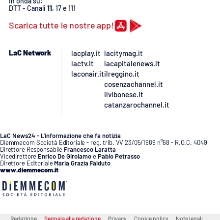
In onda su:
DTT - Canali
11
, 17 e 111
Scarica tutte le nostre app!
EDIZIONI
LOCALI
LaC Network
lacplay.it
lacitymag.it
Catanzaro
lactv.it
lacapitalenews.it
laconair.it
ilreggino.it
Crotone
cosenzachannel.it
ilvibonese.it
catanzarochannel.it
Vibo Valentia
Reggio Calabria
LaC News24 - L’informazione che fa notizia
Diemmecom Società Editoriale - reg. trib. VV 23/05/1989 n°68 - R.O.C. 4049
Direttore Responsabile
Francesco Laratta
Vicedirettore
Enrico De Girolamo
e
Pablo Petrasso
Cosenza
Direttore Editoriale
Maria Grazia Falduto
www.diemmecom.it
Lamezia Terme
Redazione
Segnala alla redazione
Privacy
Cookie policy
Note legali