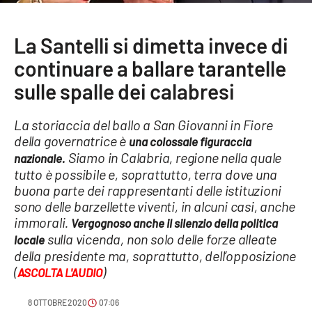
Sanità
La Santelli si dimetta invece di
Sport
continuare a ballare tarantelle
Cultura
sulle spalle dei calabresi
Podcast
La storiaccia del ballo a San Giovanni in Fiore
della governatrice è
una colossale figuraccia
Meteo
Siamo in Calabria, regione nella quale
nazionale.
tutto è possibile e, soprattutto, terra dove una
Editoriali
buona parte dei rappresentanti delle istituzioni
sono delle barzellette viventi, in alcuni casi, anche
immorali.
Vergognoso anche il silenzio della politica
sulla vicenda, non solo delle forze alleate
locale
VIDEO
della presidente ma, soprattutto, dell’opposizione
(
)
Ambiente
ASCOLTA L'AUDIO
8 OTTOBRE 2020
07:06
Cronaca