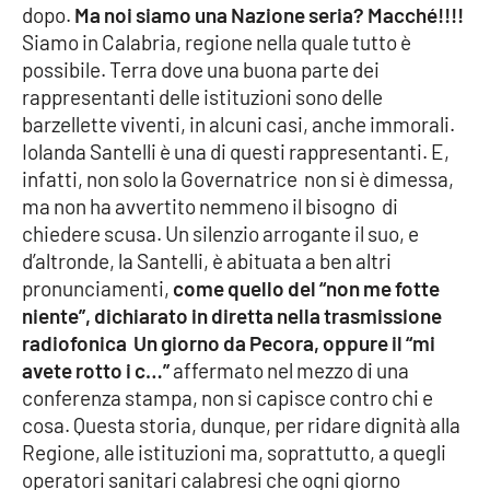
dopo.
Ma noi siamo una Nazione seria? Macché!!!!
Siamo in Calabria, regione nella quale tutto è
possibile. Terra dove una buona parte dei
EDIZIONI
LOCALI
rappresentanti delle istituzioni sono delle
barzellette viventi, in alcuni casi, anche immorali.
Catanzaro
Iolanda Santelli è una di questi rappresentanti. E,
infatti, non solo la Governatrice non si è dimessa,
Crotone
ma non ha avvertito nemmeno il bisogno di
chiedere scusa. Un silenzio arrogante il suo, e
Vibo Valentia
d’altronde, la Santelli, è abituata a ben altri
pronunciamenti,
come quello del “non me fotte
Reggio Calabria
niente”, dichiarato in diretta nella trasmissione
radiofonica Un giorno da Pecora, oppure il “mi
Cosenza
avete rotto i c…”
affermato nel mezzo di una
conferenza stampa, non si capisce contro chi e
Lamezia Terme
cosa. Questa storia, dunque, per ridare dignità alla
Regione, alle istituzioni ma, soprattutto, a quegli
operatori sanitari calabresi che ogni giorno