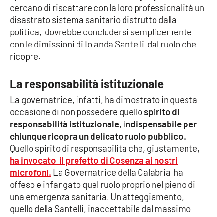
PROGETTI
SPECIALI
cercano di riscattare con la loro professionalità un
disastrato sistema sanitario distrutto dalla
Buona Sanità Calabria
politica, dovrebbe concludersi semplicemente
con le dimissioni di Iolanda Santelli dal ruolo che
ricopre.
LA
CALABRIAVISIONE
La responsabilità istituzionale
Destinazioni
La governatrice, infatti, ha dimostrato in questa
Eventi
occasione di non possedere quello
spirito di
responsabilità istituzionale, indispensabile per
Food
chiunque ricopra un delicato ruolo pubblico.
Quello spirito di responsabilità che, giustamente,
Storie
ha invocato il prefetto di Cosenza ai nostri
microfoni.
La Governatrice della Calabria ha
offeso e infangato quel ruolo proprio nel pieno di
una emergenza sanitaria. Un atteggiamento,
LAC
NETWORK
quello della Santelli, inaccettabile dal massimo