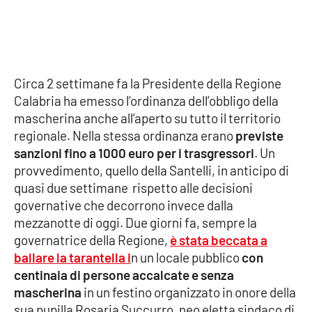
Cultura
Economia e Lavoro
Circa 2 settimane fa la Presidente della Regione
Calabria ha emesso l’ordinanza dell’obbligo della
Politica
mascherina anche all’aperto su tutto il territorio
regionale. Nella stessa ordinanza erano
previste
Sanità
sanzioni fino a 1000 euro per i trasgressori
. Un
provvedimento, quello della Santelli, in anticipo di
Società
quasi due settimane rispetto alle decisioni
governative che decorrono invece dalla
Sport
mezzanotte di oggi. Due giorni fa, sempre la
governatrice della Regione,
è stata beccata a
ballare la tarantella i
n un locale pubblico
con
RUBRICHE
centinaia di persone accalcate e senza
Good Morning Vietnam
mascherina
in un festino organizzato in onore della
sua pupilla Rosaria Succurro, neo eletta sindaco di