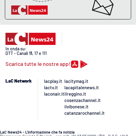
In onda su:
DTT - Canali
11
, 17 e 111
Scarica tutte le nostre app!
LaC Network
lacplay.it
lacitymag.it
lactv.it
lacapitalenews.it
laconair.it
ilreggino.it
cosenzachannel.it
ilvibonese.it
catanzarochannel.it
LaC News24 - L’informazione che fa notizia