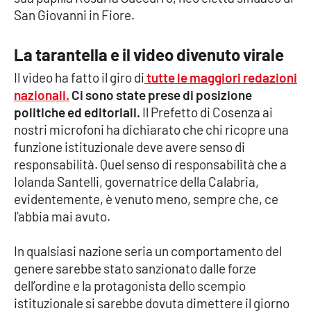
Parchi Marini Calabria
San Giovanni in Fiore.
Leggendo Alvaro insieme
La tarantella e il video divenuto virale
Il video ha fatto il giro di
tutte le maggiori redazioni
Imprese Di Calabria
nazionali.
Ci sono state prese di posizione
politiche ed editoriali.
Il Prefetto di Cosenza ai
Le perfidie di Antonella Grippo
nostri microfoni ha dichiarato che chi ricopre una
funzione istituzionale deve avere senso di
Venti di comunicazione
responsabilità. Quel senso di responsabilità che a
Iolanda Santelli, governatrice della Calabria,
evidentemente, è venuto meno, sempre che, ce
STREAMING
l’abbia mai avuto.
LaC TV
In qualsiasi nazione seria un comportamento del
genere sarebbe stato sanzionato dalle forze
LaC Network
dell’ordine e la protagonista dello scempio
istituzionale si sarebbe dovuta dimettere il giorno
LaC OnAir