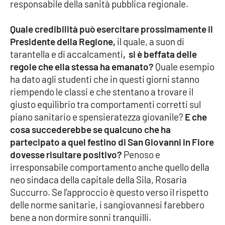
Lacplay.it
responsabile della sanità pubblica regionale.
Lactv.it
Quale credibilità può esercitare prossimamente il
Presidente della Regione,
il quale, a suon di
tarantella e di accalcamenti
, si è beffata delle
Laconair.it
regole che ella stessa ha emanato?
Quale esempio
ha dato agli studenti che in questi giorni stanno
Lacitymag.it
riempendo le classi e che stentano a trovare il
giusto equilibrio tra comportamenti corretti sul
Lacapitalenews.it
piano sanitario e spensieratezza giovanile?
E che
cosa succederebbe se qualcuno che ha
Ilreggino.it
partecipato a quel festino di San Giovanni in Fiore
dovesse risultare positivo?
Penoso e
Cosenzachannel.it
irresponsabile comportamento anche quello della
neo sindaca della capitale della Sila, Rosaria
Ilvibonese.it
Succurro. Se l’approccio è questo verso il rispetto
delle norme sanitarie, i sangiovannesi farebbero
Catanzarochannel.it
bene a non dormire sonni tranquilli.