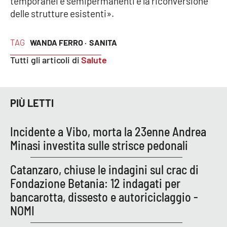
temporanei e semipermanenti e la riconversione
Lacplay.it
delle strutture esistenti».
Lactv.it
TAG
WANDA FERRO ·
SANITA
Laconair.it
Tutti gli articoli di
Salute
Lacitymag.it
PIÙ LETTI
Lacapitalenews.it
Incidente a Vibo, morta la 23enne Andrea
Ilreggino.it
Minasi investita sulle strisce pedonali
Cosenzachannel.it
Catanzaro, chiuse le indagini sul crac di
Fondazione Betania: 12 indagati per
Ilvibonese.it
bancarotta, dissesto e autoriciclaggio -
NOMI
Catanzarochannel.it