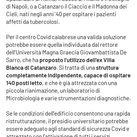
di Napoli, o a Catanzaro il Ciaccio e il Madonna dei
Parchi Marini Calabria
Cieli, nati negli anni '40 per ospitare i pazienti
affetti da tubercolosi.
Leggendo Alvaro insieme
Per il centro Covid calabrese una valida soluzione
Imprese Di Calabria
potrebbe essere quella individuata dal rettore
dell'Università Magna Graecia Giovambattista De
Le perfidie di Antonella Grippo
Sarro, che ha
proposto l'utilizzo dell'ex Villa
Bianca di Catanzaro
. Si tratta di una
struttura
Venti di comunicazione
completamente indipendente, capace di ospitare
140 posti letto
, e che è già attrezzata con una
piccola rianimazione, un laboratorio di
STREAMING
Microbiologia e varie strumentazioni diagnostiche.
LaC TV
Se le condizioni dell'edificio consentono una rapida
LaC Network
ristrutturazione, il presidio universitario potrebbe
essere adeguato agli standard di sicurezza Covid e
attrezzato con l'attivazione di tutti i servizi
LaC OnAir