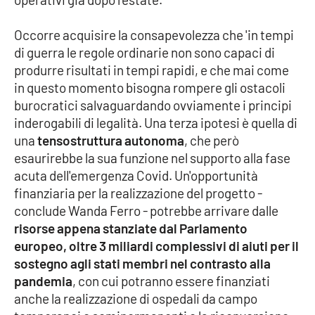
PROGETTI
SPECIALI
Occorre acquisire la consapevolezza che 'in tempi
Buona Sanità Calabria
di guerra le regole ordinarie non sono capaci di
produrre risultati in tempi rapidi, e che mai come
in questo momento bisogna rompere gli ostacoli
LA
CALABRIAVISIONE
burocratici salvaguardando ovviamente i principi
inderogabili di legalità. Una terza ipotesi è quella di
Destinazioni
una
tensostruttura autonoma
, che però
esaurirebbe la sua funzione nel supporto alla fase
Eventi
acuta dell'emergenza Covid. Un'opportunità
finanziaria per la realizzazione del progetto -
Food
conclude Wanda Ferro - potrebbe arrivare dalle
risorse appena stanziate dal Parlamento
Storie
europeo, oltre 3 miliardi complessivi di aiuti per il
sostegno agli stati membri nel contrasto alla
pandemia
, con cui potranno essere finanziati
LAC
NETWORK
anche la realizzazione di ospedali da campo