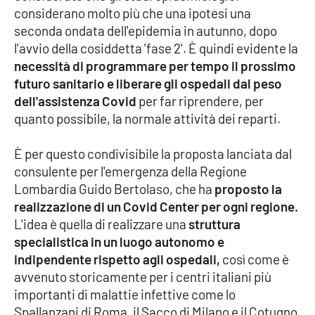
considerano molto più che una ipotesi una
seconda ondata dell'epidemia in autunno, dopo
Cultura
l'avvio della cosiddetta 'fase 2'. È quindi evidente la
necessità di programmare per tempo il prossimo
Economia e Lavoro
futuro sanitario e liberare gli ospedali dal peso
dell'assistenza Covid
per far riprendere, per
Politica
quanto possibile, la normale attività dei reparti.
Sanità
È per questo condivisibile la proposta lanciata dal
consulente per l'emergenza della Regione
Società
Lombardia Guido Bertolaso, che ha
proposto la
realizzazione di un Covid Center per ogni regione.
Sport
L'idea è quella di realizzare una
struttura
specialistica in un luogo autonomo e
indipendente rispetto agli ospedali,
così come è
RUBRICHE
avvenuto storicamente per i centri italiani più
Good Morning Vietnam
importanti di malattie infettive come lo
Spallanzani di Roma, il Sacco di Milano e il Cotugno