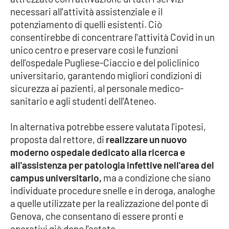
necessari all'attività assistenziale e il
potenziamento di quelli esistenti. Ciò
consentirebbe di concentrare l'attività Covid in un
EDIZIONI
LOCALI
unico centro e preservare così le funzioni
Catanzaro
dell'ospedale Pugliese-Ciaccio e del policlinico
universitario, garantendo migliori condizioni di
sicurezza ai pazienti, al personale medico-
Crotone
sanitario e agli studenti dell'Ateneo.
Vibo Valentia
In alternativa potrebbe essere valutata l'ipotesi,
proposta dal rettore, di
realizzare un nuovo
Reggio Calabria
moderno ospedale dedicato alla ricerca e
all'assistenza per patologia infettive nell'area del
Cosenza
campus universitario,
ma a condizione che siano
individuate procedure snelle e in deroga, analoghe
Lamezia Terme
a quelle utilizzate per la realizzazione del ponte di
Genova, che consentano di essere pronti e
operativi già dopo l'estate.