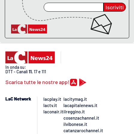
Iscriviti
In onda su:
DTT - Canali
11
, 17 e 111
Scarica tutte le nostre app!
LaC Network
lacplay.it
lacitymag.it
lactv.it
lacapitalenews.it
laconair.it
ilreggino.it
cosenzachannel.it
ilvibonese.it
catanzarochannel.it