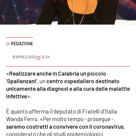
Sanità
Sport
Cultura
REDAZIONE
Podcast
19 APRILE 2020
12:24
Meteo
«
Realizzare anche in Calabria un piccolo
'Spallanzani'
, un
centro ospedaliero destinato
Editoriali
unicamente alla diagnosi e alla cura delle malattie
infettive
».
VIDEO
È quanto afferma il deputato di Fratelli d'Italia
Ambiente
Wanda Ferro. «Per molto tempo - prosegue -
saremo costretti a convivere con il coronavirus
,
Cronaca
considerato che gli studi epidemiologici