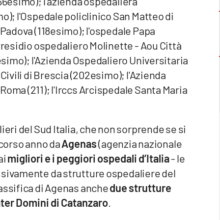
(66esimo); l'azienda ospedaliera
o); l'Ospedale policlinico San Matteo di
i Padova (118esimo); l'ospedale Papa
 Presidio ospedaliero Molinette - Aou Città
5esimo); l'Azienda Ospedaliero Universitaria
Civili di Brescia (202esimo); l'Azienda
Roma (211); l'Irccs Arcispedale Santa Maria
ieri del Sud Italia, che non sorprende se si
 scorso anno da
Agenas
(agenzia nazionale
ai
migliori e i peggiori ospedali d’Italia
- le
usivamente da strutture ospedaliere del
lassifica di Agenas anche
due strutture
ater Domini di Catanzaro
.