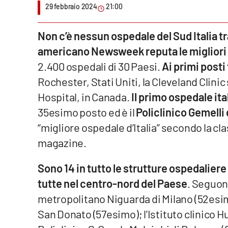
29 febbraio 2024
21:00
Venti di comunicazione
Non c’è nessun ospedale del Sud Italia tr
americano Newsweek reputa le migliori
Streaming
2.400 ospedali di 30 Paesi.
Ai primi posti
LaC TV
Rochester, Stati Uniti, la Cleveland Clini
LaC Network
Hospital, in Canada.
Il primo ospedale ita
35esimo posto ed è il
Policlinico Gemelli
LaC OnAir
“migliore ospedale d’Italia” secondo la cla
magazine.
Edizioni
locali
Sono 14 in tutto le strutture ospedaliere
Catanzaro
tutte nel centro-nord del Paese
. Seguon
metropolitano Niguarda di Milano (52esi
Crotone
San Donato (57esimo); l'Istituto clinico 
Vibo Valentia