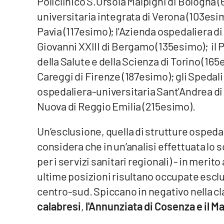
Policlinico S.Orsola Malpighi di Bologna 
universitaria integrata di Verona (103esim
Reggio Calabria
Pavia (117esimo); l'Azienda ospedaliera d
Giovanni XXIII di Bergamo (135esimo);
il
Cosenza
della Salute e della Scienza di Torino (16
Lamezia Terme
Careggi di Firenze (187esimo); gli Spedali 
ospedaliera-universitaria Sant'Andrea di 
Progetti
Nuova di Reggio Emilia (215esimo).
speciali
Buona Sanità Calabria
Un’esclusione, quella di strutture ospedal
considera che in un’analisi effettuata lo
La
per i servizi sanitari regionali) - in merito 
Calabriavisione
ultime posizioni risultano occupate escl
Destinazioni
centro-sud. Spiccano in negativo nella c
calabresi
,
l'Annunziata di Cosenza e il M
Eventi