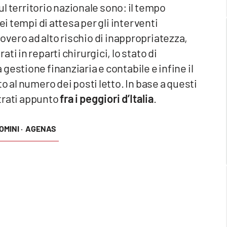
sul territorio nazionale sono: il tempo
ei tempi di attesa per gli interventi
ricovero ad alto rischio di inappropriatezza,
i in reparti chirurgici, lo stato di
estione finanziaria e contabile e infine il
o al numero dei posti letto. In base a questi
trati appunto
fra i peggiori d’Italia
.
MINI ·
AGENAS