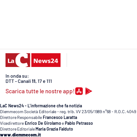
Cosenzachannel.it
Ilvibonese.it
Catanzarochannel.it
App
Android
In onda su:
Apple
DTT - Canali
11
, 17 e 111
Scarica tutte le nostre app!
LaC News24 - L’informazione che fa notizia
Diemmecom Società Editoriale - reg. trib. VV 23/05/1989 n°68 - R.O.C. 4049
Vai
Direttore Responsabile
Francesco Laratta
Vicedirettore
Enrico De Girolamo
e
Pablo Petrasso
Direttore Editoriale
Maria Grazia Falduto
www.diemmecom.it