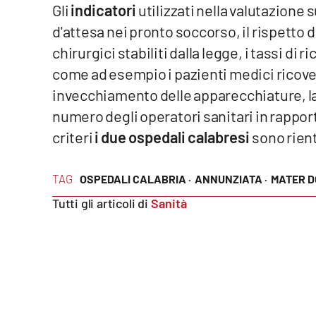
Gli
indicatori
utilizzati nella valutazione 
Food
d'attesa nei pronto soccorso, il rispetto d
Storie
chirurgici stabiliti dalla legge, i tassi di 
come ad esempio i pazienti medici ricoverat
LaC
invecchiamento delle apparecchiature, la g
Network
numero degli operatori sanitari in rapport
Lacplay.it
criteri
i due ospedali calabresi
sono rien
Lactv.it
TAG
OSPEDALI CALABRIA ·
ANNUNZIATA ·
MATER DO
Laconair.it
Tutti gli articoli di
Sanità
Lacitymag.it
Lacapitalenews.it
Ilreggino.it