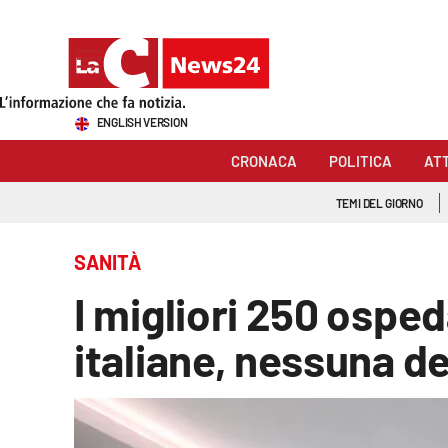
Sezioni
ENGLISH VERSION
Cronaca
CRONACA
POLITICA
AT
Politica
TEMI DEL GIORNO
Attualità
SANITÀ
Economia e lavoro
I migliori 250 ospe
Italia Mondo
italiane, nessuna d
Sanità
Sport