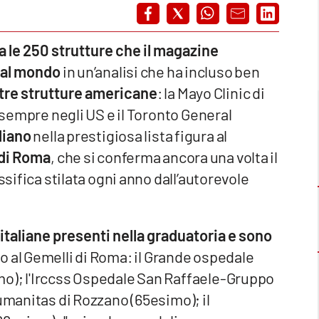
a le 250 strutture che il magazine
 al mondo
in un’analisi che ha incluso ben
 tre strutture americane
: la Mayo Clinic di
c sempre negli US e il Toronto General
liano
nella prestigiosa lista figura al
 di Roma
, che si conferma ancora una volta il
ssifica stilata ogni anno dall’autorevole
 italiane presenti nella graduatoria e sono
o al Gemelli di Roma: il Grande ospedale
mo);
l'Irccss Ospedale San Raffaele-Gruppo
Humanitas di Rozzano (65esimo); il