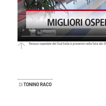
Politica
Sanità
Società
Sport
Nessun ospedale del Sud Italia è presente nella lista de
Rubriche
Good Morning Vietnam
Parchi Marini Calabria
Leggendo Alvaro insieme
TONINO RACO
Imprese Di Calabria
Le perfidie di Antonella Grippo