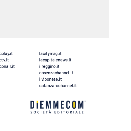
cplay.it
lacitymag.it
ctv.it
lacapitalenews.it
conair.it
ilreggino.it
cosenzachannel.it
ilvibonese.it
catanzarochannel.it