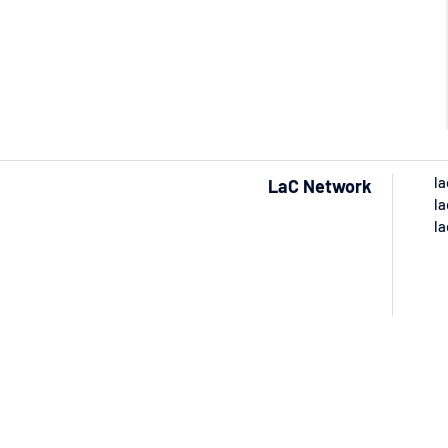
la
LaC Network
la
la