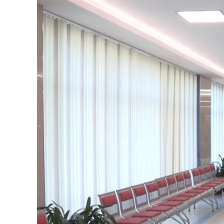
Cultura
Podcast
Meteo
Editoriali
Video
Ambiente
Cronaca
Cultura
Economia e Lavoro