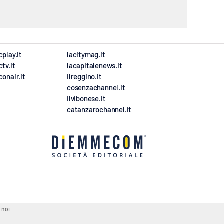
cplay.it
lacitymag.it
ctv.it
lacapitalenews.it
conair.it
ilreggino.it
cosenzachannel.it
ilvibonese.it
catanzarochannel.it
 noi