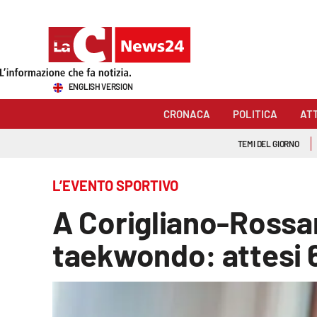
Sezioni
ENGLISH VERSION
Cronaca
CRONACA
POLITICA
AT
Politica
TEMI DEL GIORNO
Attualità
L’EVENTO SPORTIVO
Economia e lavoro
A Corigliano-Rossan
Italia Mondo
taekwondo: attesi 60
Sanità
Sport