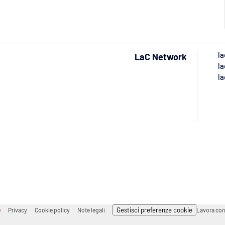
la
LaC Network
la
la
Gestisci preferenze cookie
e
Privacy
Cookie policy
Note legali
Lavora con