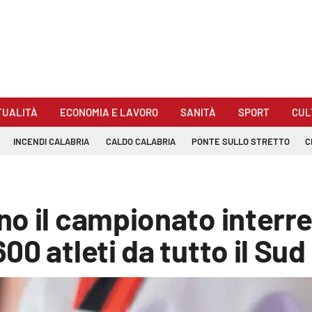
TUALITÀ
ECONOMIA E LAVORO
SANITÀ
SPORT
CUL
INCENDI CALABRIA
CALDO CALABRIA
PONTE SULLO STRETTO
C
o il campionato interre
0 atleti da tutto il Sud