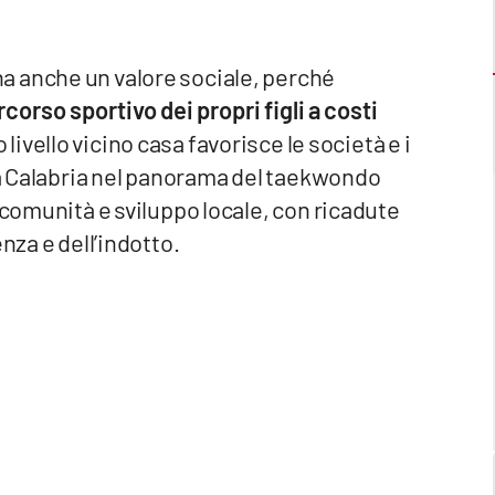
a anche un valore sociale, perché
corso sportivo dei propri figli a costi
livello vicino casa favorisce le società e i
lla Calabria nel panorama del taekwondo
 comunità e sviluppo locale, con ricadute
nza e dell’indotto.