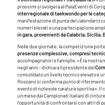
prossimi si svolgerà al PalaEventi di Co
Venti di comunicazione
interregionale di taekwondo per le catego
manifestazione di punta del calendario 
Streaming
numeri elevati e una partecipazione ampi
LaC TV
in gara, provenienti da Calabria, Sicilia,
LaC Network
Nelle due giornate, la competizione port
presenze complessive, compresi tecnici, d
LaC OnAir
accompagnatori e famiglie. «È la nostra 
negli anni – dichiara il presidente del
Comi
Edizioni
locali
consolidato un livello tecnico elevato e 
Rossano si conferma punto di riferimento 
Catanzaro
evento di notevole caratura sportiva». Il 
Crotone
un mese dai Campionati italiani di cinture 
l’opportunità di confrontarsi con altri di p
Vibo Valentia