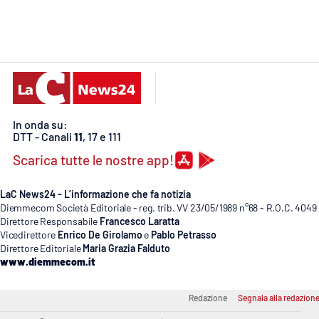
Cosenzachannel.it
Ilvibonese.it
Catanzarochannel.it
In onda su:
App
DTT - Canali
11
, 17 e 111
Android
Scarica tutte le nostre app!
Apple
LaC News24 - L’informazione che fa notizia
Diemmecom Società Editoriale - reg. trib. VV 23/05/1989 n°68 - R.O.C. 4049
Direttore Responsabile
Francesco Laratta
Vicedirettore
Enrico De Girolamo
e
Pablo Petrasso
Direttore Editoriale
Maria Grazia Falduto
Vai
www.diemmecom.it
Redazione
Segnala alla redazion