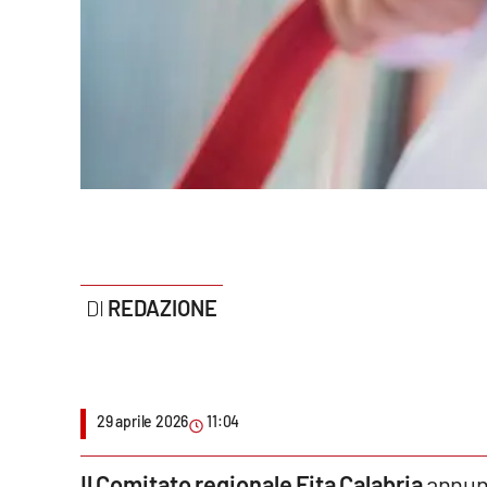
Politica
Sanità
Società
Sport
Rubriche
Good Morning Vietnam
REDAZIONE
Parchi Marini Calabria
Leggendo Alvaro insieme
29 aprile 2026
11:04
Imprese Di Calabria
Le perfidie di Antonella Grippo
Il Comitato regionale Fita Calabria
annunc