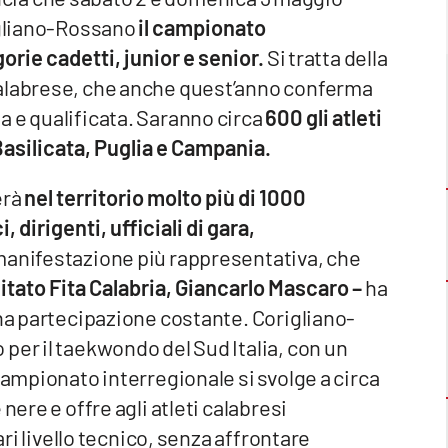
rigliano-Rossano
il campionato
rie cadetti, junior e senior.
Si tratta della
calabrese, che anche quest’anno conferma
a e qualificata. Saranno circa
600 gli atleti
 Basilicata, Puglia e Campania.
erà
nel territorio molto più di 1000
irigenti, ufficiali di gara,
manifestazione più rappresentativa, che
tato Fita Calabria, Giancarlo Mascaro –
ha
una partecipazione costante. Corigliano-
per il taekwondo del Sud Italia, con un
campionato interregionale si svolge a circa
nere e offre agli atleti calabresi
ari livello tecnico, senza affrontare