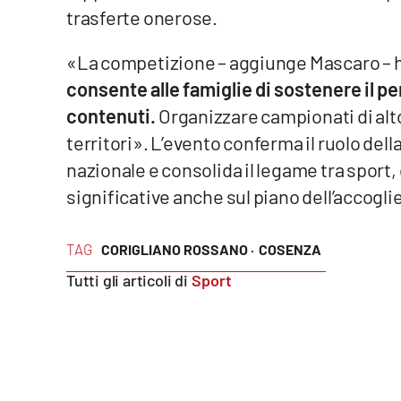
trasferte onerose.
Reggio Calabria
«La competizione – aggiunge Mascaro – h
Cosenza
consente alle famiglie di sostenere il per
contenuti.
Organizzare campionati di alto 
Lamezia Terme
territori». L’evento conferma il ruolo de
nazionale e consolida il legame tra sport,
Progetti
significative anche sul piano dell’accoglie
speciali
Buona Sanità Calabria
TAG
CORIGLIANO ROSSANO ·
COSENZA
Tutti gli articoli di
Sport
La
Calabriavisione
Destinazioni
Eventi