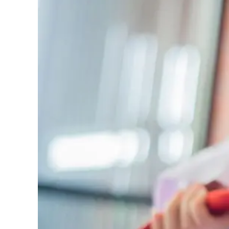
Cultura
Podcast
Meteo
Editoriali
Video
Ambiente
Cronaca
Cultura
Economia e Lavoro