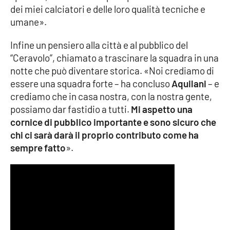
PROGETTI
SPECIALI
dei miei calciatori e delle loro qualità tecniche e
umane».
Buona Sanità Calabria
Infine un pensiero alla città e al pubblico del
“Ceravolo”, chiamato a trascinare la squadra in una
LA
CALABRIAVISIONE
notte che può diventare storica. «Noi crediamo di
essere una squadra forte – ha concluso
Aquilani
– e
Destinazioni
crediamo che in casa nostra, con la nostra gente,
possiamo dar fastidio a tutti.
Mi aspetto una
Eventi
cornice di pubblico importante e sono sicuro che
chi ci sarà darà il proprio contributo come ha
Food
sempre fatto
».
Storie
LAC
NETWORK