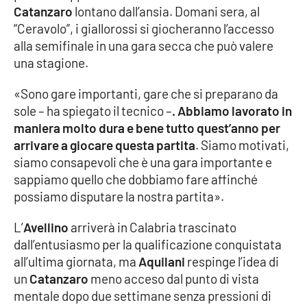
Catanzaro
lontano dall’ansia. Domani sera, al
“Ceravolo”, i giallorossi si giocheranno l’accesso
Cultura
alla semifinale in una gara secca che può valere
una stagione.
Economia e Lavoro
«Sono gare importanti, gare che si preparano da
Politica
sole – ha spiegato il tecnico –
. Abbiamo lavorato in
maniera molto dura e bene tutto quest’anno per
Sanità
arrivare a giocare questa partita
. Siamo motivati,
siamo consapevoli che è una gara importante e
Società
sappiamo quello che dobbiamo fare affinché
possiamo disputare la nostra partita».
Sport
L’
Avellino
arriverà in Calabria trascinato
dall’entusiasmo per la qualificazione conquistata
RUBRICHE
all’ultima giornata, ma
Aquilani
respinge l’idea di
un
Catanzaro
meno acceso dal punto di vista
Good Morning Vietnam
mentale dopo due settimane senza pressioni di