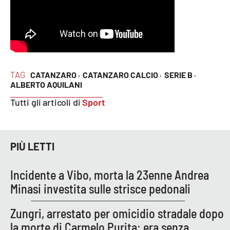
Lacplay.it
Lactv.it
Laconair.it
TAG
CATANZARO ·
CATANZARO CALCIO ·
SERIE B ·
Lacitymag.it
ALBERTO AQUILANI
Tutti gli articoli di
Sport
Lacapitalenews.it
Ilreggino.it
PIÙ LETTI
Cosenzachannel.it
Incidente a Vibo, morta la 23enne Andrea
Ilvibonese.it
Minasi investita sulle strisce pedonali
Zungri, arrestato per omicidio stradale dopo
Catanzarochannel.it
la morte di Carmelo Purita: era senza