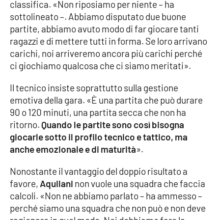
classifica. «Non riposiamo per niente – ha
Parchi Marini Calabria
sottolineato –. Abbiamo disputato due buone
partite, abbiamo avuto modo di far giocare tanti
Leggendo Alvaro insieme
ragazzi e di mettere tutti in forma. Se loro arrivano
carichi, noi arriveremo ancora più carichi perché
Imprese Di Calabria
ci giochiamo qualcosa che ci siamo meritati».
Le perfidie di Antonella Grippo
Il tecnico insiste soprattutto sulla gestione
emotiva della gara. «È una partita che può durare
Venti di comunicazione
90 o 120 minuti, una partita secca che non ha
ritorno.
Quando le partite sono così bisogna
giocarle sotto il profilo tecnico e tattico, ma
STREAMING
anche emozionale e di maturità
».
LaC TV
Nonostante il vantaggio del doppio risultato a
favore,
Aquilani
non vuole una squadra che faccia
LaC Network
calcoli. «Non ne abbiamo parlato – ha ammesso –
perché siamo una squadra che non può e non deve
LaC OnAir