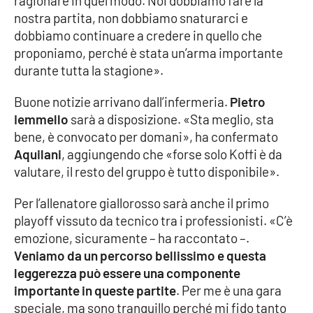
ragionare in quel modo. Noi dobbiamo fare la
nostra partita, non dobbiamo snaturarci e
dobbiamo continuare a credere in quello che
EDIZIONI
proponiamo, perché è stata un’arma importante
LOCALI
durante tutta la stagione».
Catanzaro
Buone notizie arrivano dall’infermeria.
Pietro
Iemmello
sarà a disposizione. «Sta meglio, sta
Crotone
bene, è convocato per domani», ha confermato
Aquilani
, aggiungendo che «forse solo Koffi è da
Vibo Valentia
valutare, il resto del gruppo è tutto disponibile».
Reggio Calabria
Per l’allenatore giallorosso sarà anche il primo
playoff vissuto da tecnico tra i professionisti. «C’è
Cosenza
emozione, sicuramente – ha raccontato –.
Veniamo da un percorso bellissimo e questa
Lamezia Terme
leggerezza può essere una componente
importante in queste partite
. Per me è una gara
speciale, ma sono tranquillo perché mi fido tanto