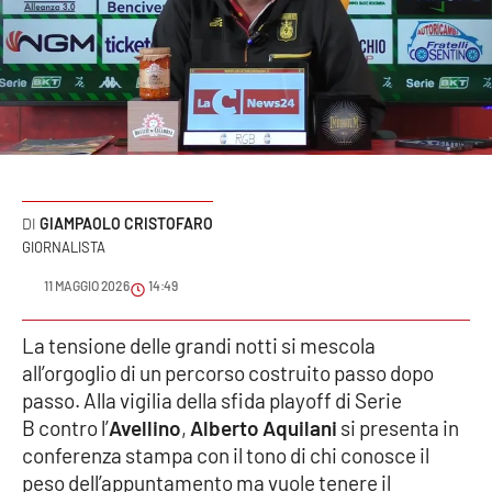
Sanità
Sport
Cultura
Podcast
GIAMPAOLO CRISTOFARO
Meteo
GIORNALISTA
11 MAGGIO 2026
14:49
Editoriali
La tensione delle grandi notti si mescola
all’orgoglio di un percorso costruito passo dopo
VIDEO
passo. Alla vigilia della sfida playoff di Serie
B contro l’
Avellino
,
Alberto Aquilani
si presenta in
Ambiente
conferenza stampa con il tono di chi conosce il
peso dell’appuntamento ma vuole tenere il
Cronaca