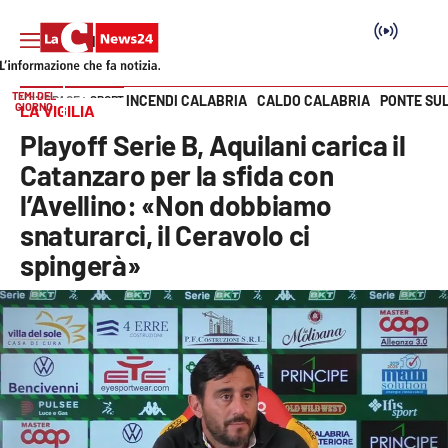
TEMI DEL
INCENDI CALABRIA
CALDO CALABRIA
PONTE SU
HOME PAGE
SPORT
GIORNO
LA VIGILIA
Vai
Playoff Serie B, Aquilani carica il
SEZIONI
Catanzaro per la sfida con
l’Avellino: «Non dobbiamo
Cronaca
snaturarci, il Ceravolo ci
spingerà»
Politica
Attualità
Economia e lavoro
Italia Mondo