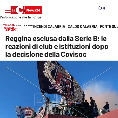
TEMI DEL
INCENDI CALABRIA
CALDO CALABRIA
PONTE SU
HOME PAGE
SPORT
GIORNO
SPORT
Vai
Reggina esclusa dalla Serie B: le
SEZIONI
reazioni di club e istituzioni dopo
la decisione della Covisoc
Cronaca
Politica
Attualità
Economia e lavoro
Italia Mondo