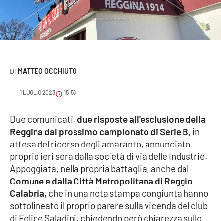
Sanità
Sport
Cultura
MATTEO OCCHIUTO
Podcast
1 LUGLIO 2023
15:58
Meteo
Due comunicati,
due risposte all'esclusione della
Reggina dal prossimo campionato di Serie B,
in
Editoriali
attesa del ricorso degli amaranto, annunciato
proprio ieri sera dalla società di via delle Industrie.
Appoggiata, nella propria battaglia, anche dal
VIDEO
Comune e dalla Città Metropolitana di Reggio
Ambiente
Calabria,
che in una nota stampa congiunta hanno
sottolineato il proprio parere sulla vicenda del club
Cronaca
di Felice Saladini, chiedendo però chiarezza sullo