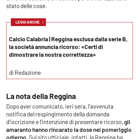
stato delle cose.
Cultura
↓
LEGGI ANCHE
Economia e Lavoro
Calcio Calabria | Reggina esclusa dalla serie B,
Politica
la società annuncia ricorso: «Certi di
dimostrare la nostra correttezza»
Sanità
di Redazione
Società
Sport
La nota della Reggina
Dopo aver comunicato, ieri sera, l'avvenuta
notifica del respingimento della domanda
RUBRICHE
d'iscrizione e l'intenzione di presentare ricorso,
gli
Good Morning Vietnam
amaranto hanno rincarato la dose nel pomeriggio
odierno
. Sul sito ufficiale, infatti, la Reggina ha