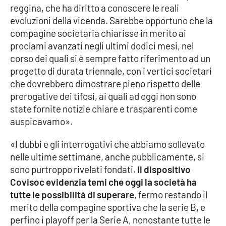
Lacplay.it
reggina, che ha diritto a conoscere le reali
evoluzioni della vicenda. Sarebbe opportuno che la
Lactv.it
compagine societaria chiarisse in merito ai
proclami avanzati negli ultimi dodici mesi, nel
Laconair.it
corso dei quali si è sempre fatto riferimento ad un
progetto di durata triennale, con i vertici societari
Lacitymag.it
che dovrebbero dimostrare pieno rispetto delle
prerogative dei tifosi, ai quali ad oggi non sono
Lacapitalenews.it
state fornite notizie chiare e trasparenti come
auspicavamo».
Ilreggino.it
«I dubbi e gli interrogativi che abbiamo sollevato
nelle ultime settimane, anche pubblicamente, si
Cosenzachannel.it
sono purtroppo rivelati fondati.
Il dispositivo
Covisoc evidenzia temi che oggi la società ha
Ilvibonese.it
tutte le possibilità di superare
, fermo restando il
merito della compagine sportiva che la serie B, e
Catanzarochannel.it
perfino i playoff per la Serie A, nonostante tutte le