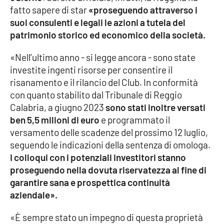
fatto sapere di star
«proseguendo attraverso i
Parchi Marini Calabria
suoi consulenti e legali le azioni a tutela del
patrimonio storico ed economico della società.
Leggendo Alvaro insieme
«Nell’ultimo anno - si legge ancora - sono state
Imprese Di Calabria
investite ingenti risorse per consentire il
risanamento e il rilancio del Club. In conformità
Le perfidie di Antonella Grippo
con quanto stabilito dal Tribunale di Reggio
Calabria, a giugno 2023
sono stati inoltre versati
Venti di comunicazione
ben 5,5 milioni di euro
e programmato il
versamento delle scadenze del prossimo 12 luglio,
seguendo le indicazioni della sentenza di omologa.
STREAMING
I colloqui con i potenziali investitori stanno
proseguendo nella dovuta riservatezza al fine di
LaC TV
garantire sana e prospettica continuità
aziendale».
LaC Network
«È sempre stato un impegno di questa proprietà
LaC OnAir