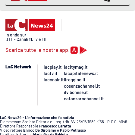
In onda su:
DTT - Canali
11
, 17 e 111
Scarica tutte le nostre app!
LaC Network
lacplay.it
lacitymag.it
lactv.it
lacapitalenews.it
laconair.it
ilreggino.it
cosenzachannel.it
ilvibonese.it
catanzarochannel.it
LaC News24 - L’informazione che fa notizia
Diemmecom Società Editoriale - reg. trib. VV 23/05/1989 n°68 - R.O.C. 4049
Direttore Responsabile
Francesco Laratta
Vicedirettore
Enrico De Girolamo
e
Pablo Petrasso
Direttore Editoriale
Maria Grazia Falduto