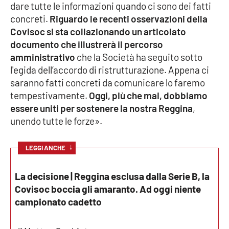
dare tutte le informazioni quando ci sono dei fatti
concreti.
Riguardo le recenti osservazioni della
Covisoc si sta collazionando un articolato
EDIZIONI
LOCALI
documento che illustrerà il percorso
amministrativo
che la Società ha seguito sotto
Catanzaro
l'egida dell’accordo di ristrutturazione. Appena ci
saranno fatti concreti da comunicare lo faremo
Crotone
tempestivamente.
Oggi, più che mai, dobbiamo
essere uniti per sostenere la nostra Reggina
,
Vibo Valentia
unendo tutte le forze».
Reggio Calabria
↓
LEGGI ANCHE
Cosenza
La decisione | Reggina esclusa dalla Serie B, la
Covisoc boccia gli amaranto. Ad oggi niente
Lamezia Terme
campionato cadetto