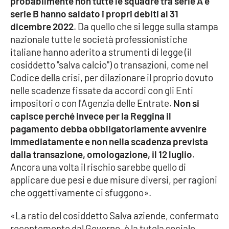
probabilmente non tutte le squadre tra serie A e
serie B hanno saldato i propri debiti al 31
dicembre 2022
. Da quello che si legge sulla stampa
nazionale tutte le società professionistiche
italiane hanno aderito a strumenti di legge (il
cosiddetto "salva calcio") o transazioni, come nel
Codice della crisi, per dilazionare il proprio dovuto
nelle scadenze fissate da accordi con gli Enti
impositori o con l'Agenzia delle Entrate.
Non si
capisce perché invece per la Reggina il
pagamento debba obbligatoriamente avvenire
immediatamente e non nella scadenza prevista
dalla transazione, omologazione, il 12 luglio
.
Ancora una volta il rischio sarebbe quello di
applicare due pesi e due misure diversi, per ragioni
che oggettivamente ci sfuggono».
«La ratio del cosiddetto Salva aziende, confermato
recentemente dal Governo, è la tutela sociale,