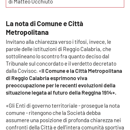
PROGETTI
di Matteo Occhiuto
SPECIALI
Buona Sanità Calabria
La nota di Comune e Città
Metropolitana
LA
CALABRIAVISIONE
Invitano alla chiarezza verso i tifosi, invece, le
parole delle istituzioni di Reggio Calabria, che
Destinazioni
sottolineano lo scontro fra quanto deciso dal
Tribunale sul concordato e il verdetto decretato
Eventi
dalla Covisoc. «
Il Comune e la Città Metropolitana
di Reggio Calabria esprimono viva
Food
preoccupazione per le recenti evoluzioni della
situazione legata al futuro della Reggina 1914».
Storie
«Gli Enti di governo territoriale - prosegue la nota
comune - ritengono che la Società debba
LAC
NETWORK
assumere una posizione di profonda chiarezza nei
confronti della Città e dell'intera comunità sportiva