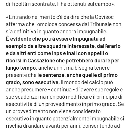
difficoltà riscontrate, li ha ottenuti sul campo».
APP
«Entrando nel merito c'è da dire che la Covisoc
afferma che l'omologa concessa dal Tribunale non
Android
sia definitiva in quanto ancora impugnabile.
È
evidente che potrà essere impugnata ad
Apple
esempio da altre squadre interessate, dall’erario
e da altri enti come Inps e Inail con appelli o
ricorsi in Cassazione che potrebbero durare per
lungo tempo,
anche anni, ma bisogna tenere
presente che
le sentenze, anche quelle di primo
grado, sono esecutive
. Il mondo del calcio può
anche presumere - continua - di avere sue regole e
sue scadenze ma non può modificare il principio di
esecutività di un provvedimento in primo grado. Se
un provvedimento non viene considerato
esecutivo in quanto potenzialmente impugnabile si
rischia di andare avanti per anni, consentendo ad