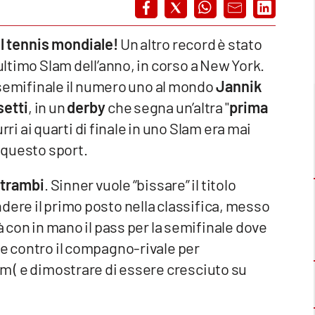
el tennis mondiale!
Un altro record è stato
 ultimo Slam dell’anno, in corso a New York.
 semifinale il numero uno al mondo
Jannik
etti
, in un
derby
che segna un’altra "
prima
rri ai quarti di finale in uno Slam era mai
i questo sport.
ntrambi
. Sinner vuole “bissare” il titolo
dere il primo posto nella classifica, messo
à con in mano il pass per la semifinale dove
re contro il compagno-rivale per
am ( e dimostrare di essere cresciuto su