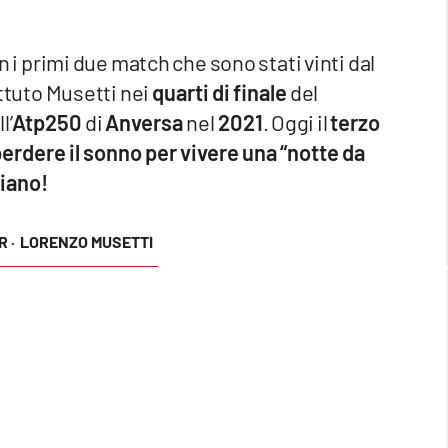
n i primi due match che sono stati vinti dal
attuto Musetti nei
quarti di finale
del
l’
Atp250
di
Anversa
nel
2021
. Oggi il
terzo
 perdere il sonno per vivere una “notte da
liano!
 ·
LORENZO MUSETTI