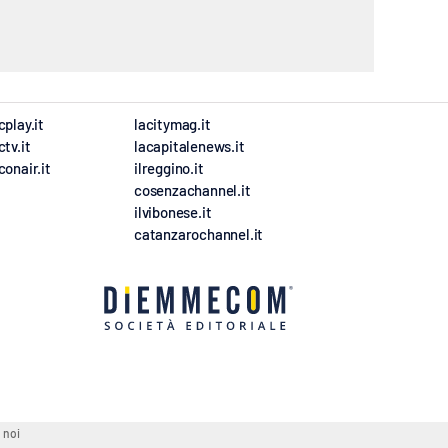
cplay.it
lacitymag.it
ctv.it
lacapitalenews.it
conair.it
ilreggino.it
cosenzachannel.it
ilvibonese.it
catanzarochannel.it
 noi