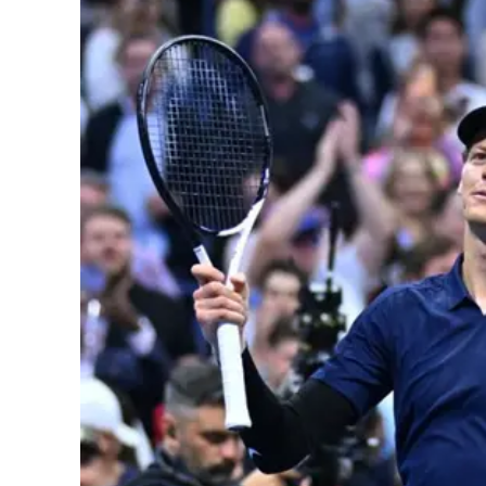
Cultura
Podcast
Meteo
Editoriali
Video
Ambiente
Cronaca
Cultura
Economia e Lavoro