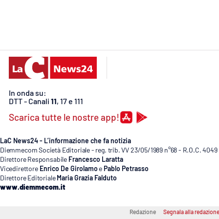
Cosenzachannel.it
Ilvibonese.it
Catanzarochannel.it
App
In onda su:
DTT - Canali
11
, 17 e 111
Android
Scarica tutte le nostre app!
Apple
LaC News24 - L’informazione che fa notizia
Diemmecom Società Editoriale - reg. trib. VV 23/05/1989 n°68 - R.O.C. 4049
Direttore Responsabile
Francesco Laratta
Vicedirettore
Enrico De Girolamo
e
Pablo Petrasso
Direttore Editoriale
Maria Grazia Falduto
Vai
www.diemmecom.it
Redazione
Segnala alla redazion