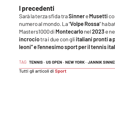
Food
I precedenti
Sarà la terza sfida tra
Sinner
e
Musetti
co
Storie
numero al mondo. La “
Volpe Rossa
” ha b
Masters1000 di
Montecarlo
nel
2023
e nel
LaC
Network
incrocio
tra i due con gli
italiani pronti a
leoni” e l’ennesimo sport per il tennis ita
Lacplay.it
Lactv.it
TAG
TENNIS ·
US OPEN ·
NEW YORK ·
JANNIK SINNER
Tutti gli articoli di
Sport
Laconair.it
Lacitymag.it
Lacapitalenews.it
Ilreggino.it