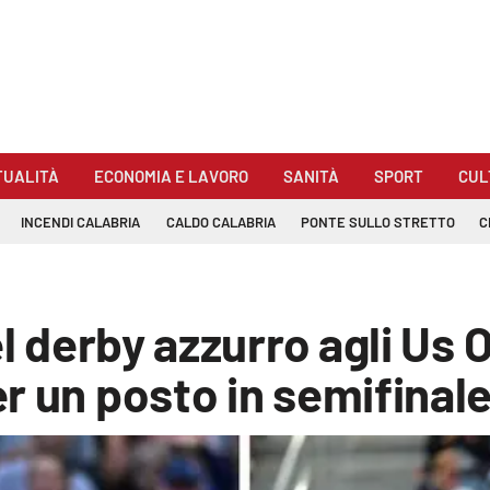
TUALITÀ
ECONOMIA E LAVORO
SANITÀ
SPORT
CUL
INCENDI CALABRIA
CALDO CALABRIA
PONTE SULLO STRETTO
C
el derby azzurro agli Us 
r un posto in semifinal