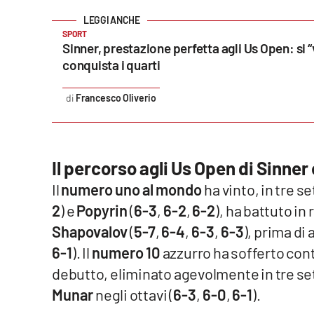
Reggio Calabria
SPORT
Sinner, prestazione perfetta agli Us Open: si “
Cosenza
conquista i quarti
Lamezia Terme
Francesco Oliverio
Progetti
speciali
Il percorso agli Us Open di Sinner
Buona Sanità Calabria
Il
numero uno al mondo
ha vinto, in tre s
2
) e
Popyrin
(
6-3
,
6-2
,
6-2
), ha battuto i
La
Shapovalov
(
5-7
,
6-4
,
6-3
,
6-3
), prima di 
Calabriavisione
6-1
). Il
numero 10
azzurro ha sofferto con
Destinazioni
debutto, eliminato agevolmente in tre se
Eventi
Munar
negli ottavi (
6-3
,
6-0
,
6-1
).