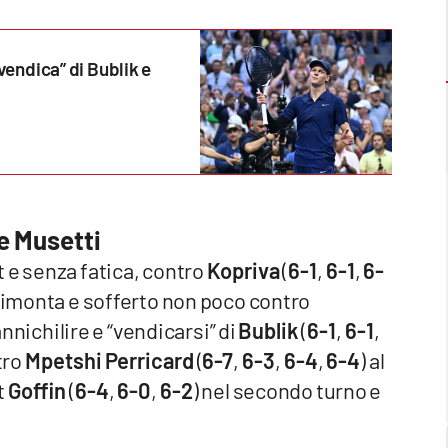
vendica” di Bublik e
 e Musetti
et e senza fatica, contro
Kopriva
(
6-1
,
6-1
,
6-
n rimonta e sofferto non poco contro
annichilire e “vendicarsi” di
Bublik
(
6-1
,
6-1
,
tro
Mpetshi Perricard
(
6-7
,
6-3
,
6-4
,
6-4
) al
t
Goffin
(
6-4
,
6-0
,
6-2
) nel secondo turno e