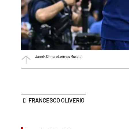
Politica
Sanità
Società
Sport
Jannik Sinner e Lorenzo Musetti
Rubriche
Good Morning Vietnam
Parchi Marini Calabria
Leggendo Alvaro insieme
FRANCESCO OLIVERIO
Imprese Di Calabria
Le perfidie di Antonella Grippo