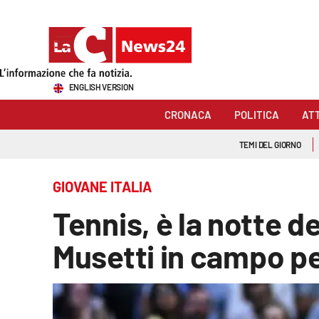
Sezioni
ENGLISH VERSION
Cronaca
CRONACA
POLITICA
AT
Politica
TEMI DEL GIORNO
Attualità
GIOVANE ITALIA
Economia e lavoro
Tennis, è la notte d
Italia Mondo
Musetti in campo pe
Sanità
Sport