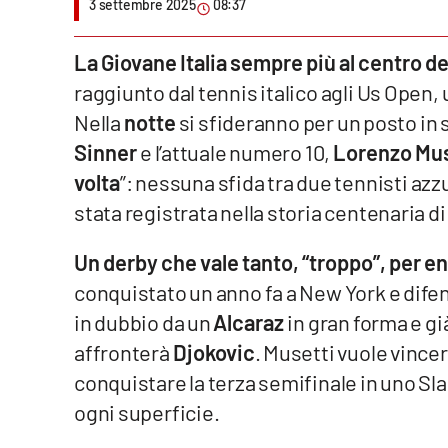
3 settembre 2025
08:37
Venti di comunicazione
La Giovane Italia sempre più al centro d
raggiunto dal tennis italico agli Us Open,
Streaming
Nella
notte
si sfideranno per un posto in
LaC TV
Sinner
e l’attuale numero 10,
Lorenzo Mus
volta
”: nessuna sfida tra due tennisti azzu
LaC Network
stata registrata nella storia centenaria d
LaC OnAir
Un derby che vale tanto, “troppo”, per e
conquistato un anno fa a New York e difen
Edizioni
locali
in dubbio da un
Alcaraz
in gran forma e gi
Catanzaro
affronterà
Djokovic
. Musetti vuole vince
conquistare la terza semifinale in uno Sl
Crotone
ogni superficie.
Vibo Valentia