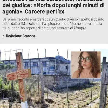
del giudice: «Morta dopo lunghi minuti di
agonia». Carcere per l’ex
EDIZIONI
LOCALI
Dai primi riscontri emergerebbe un quadro diverso rispetto a quanto
detto dall’ex fidanzato che ha spiegato che la 14enne non respirava
più quando l'ha coperta di detriti nel casolare di Afragola
Catanzaro
Redazione Cronaca
Crotone
Vibo Valentia
Reggio Calabria
Cosenza
Lamezia Terme