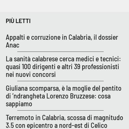
Lacplay.it
Lactv.it
PIÙ LETTI
Laconair.it
Appalti e corruzione in Calabria, il dossier
Anac
Lacitymag.it
La sanità calabrese cerca medici e tecnici:
Lacapitalenews.it
quasi 100 dirigenti e altri 39 professionisti
nei nuovi concorsi
Ilreggino.it
Giuliana scomparsa, è la moglie del pentito
Cosenzachannel.it
di ’ndrangheta Lorenzo Bruzzese: cosa
sappiamo
Ilvibonese.it
Terremoto in Calabria, scossa di magnitudo
Catanzarochannel.it
3.5 con epicentro a nord-est di Celico