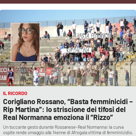
Cultura
Economia e Lavoro
Politica
Sanità
Società
Sport
IL RICORDO
Corigliano Rossano, “Basta femminicidi –
Rip Martina”: lo striscione dei tifosi del
RUBRICHE
Real Normanna emoziona il “Rizzo”
Good Morning Vietnam
Un toccante gesto durante Rossanese–Real Normanna: la curva
ospite rende omaggio alla 14enne di Afrogala vittima di femminicidio.