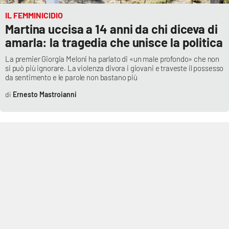
PROGETTI
SPECIALI
IL FEMMINICIDIO
Buona Sanità Calabria
Martina uccisa a 14 anni da chi diceva di
amarla: la tragedia che unisce la politica
La premier Giorgia Meloni ha parlato di «un male profondo» che non
LA
CALABRIAVISIONE
si può più ignorare. La violenza divora i giovani e traveste il possesso
da sentimento e le parole non bastano più
Destinazioni
Ernesto Mastroianni
Eventi
Food
Storie
LAC
NETWORK