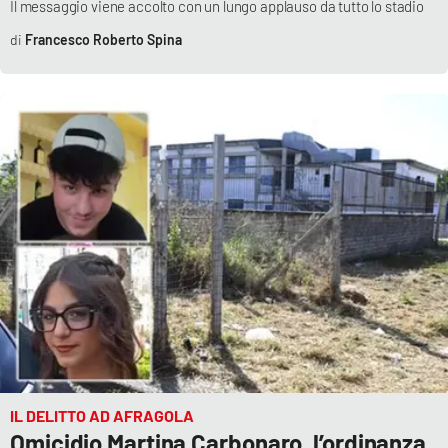
Il messaggio viene accolto con un lungo applauso da tutto lo stadio
Parchi Marini Calabria
Francesco Roberto Spina
Leggendo Alvaro insieme
Imprese Di Calabria
Le perfidie di Antonella Grippo
Venti di comunicazione
STREAMING
LaC TV
LaC Network
IL DELITTO AD AFRAGOLA
Omicidio Martina Carbonaro, l’ordinanza
LaC OnAir