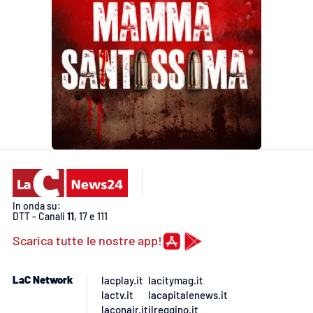
In onda su:
DTT - Canali
11
, 17 e 111
Scarica tutte le nostre app!
LaC Network
lacplay.it
lacitymag.it
lactv.it
lacapitalenews.it
laconair.it
ilreggino.it