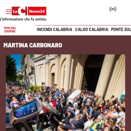
TEMI DEL
INCENDI CALABRIA
CALDO CALABRIA
PONTE SU
GIORNO
Vai
MARTINA CARBONARO
SEZIONI
Cronaca
Politica
Attualità
Economia e lavoro
Italia Mondo