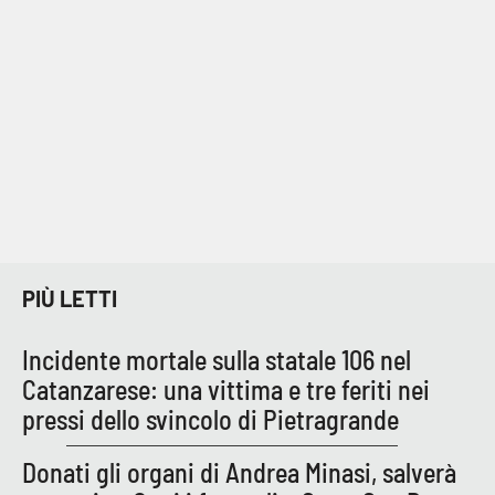
Cultura
Economia e Lavoro
Politica
Sanità
Società
PIÙ LETTI
Sport
Incidente mortale sulla statale 106 nel
Catanzarese: una vittima e tre feriti nei
RUBRICHE
pressi dello svincolo di Pietragrande
Good Morning Vietnam
Donati gli organi di Andrea Minasi, salverà