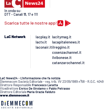
PROGETTI
SPECIALI
In onda su:
Buona Sanità Calabria
DTT - Canali
11
, 17 e 111
Scarica tutte le nostre app!
LA
CALABRIAVISIONE
LaC Network
lacplay.it
lacitymag.it
lactv.it
lacapitalenews.it
Destinazioni
laconair.it
ilreggino.it
cosenzachannel.it
Eventi
ilvibonese.it
catanzarochannel.it
Food
LaC News24 - L’informazione che fa notizia
Storie
Diemmecom Società Editoriale - reg. trib. VV 23/05/1989 n°68 - R.O.C. 4049
Direttore Responsabile
Francesco Laratta
Vicedirettore
Enrico De Girolamo
e
Pablo Petrasso
Direttore Editoriale
Maria Grazia Falduto
www.diemmecom.it
LAC
NETWORK