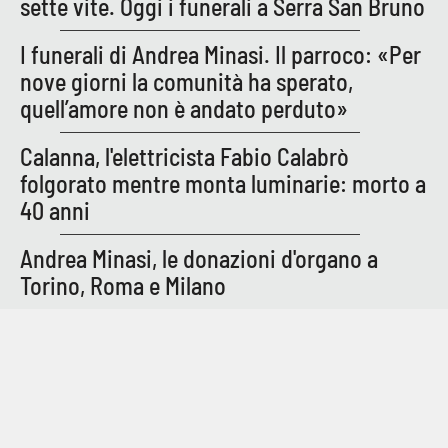
sette vite. Oggi i funerali a Serra San Bruno
Parchi Marini Calabria
I funerali di Andrea Minasi. Il parroco: «Per
Leggendo Alvaro insieme
nove giorni la comunità ha sperato,
quell’amore non è andato perduto»
Imprese Di Calabria
Calanna, l'elettricista Fabio Calabrò
Le perfidie di Antonella Grippo
folgorato mentre monta luminarie: morto a
40 anni
Venti di comunicazione
Andrea Minasi, le donazioni d'organo a
Torino, Roma e Milano
STREAMING
LaC TV
LaC Network
LaC OnAir