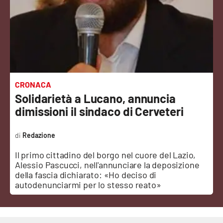
Sanità
Sport
Cultura
Podcast
CRONACA
Solidarietà a Lucano, annuncia
Meteo
dimissioni il sindaco di Cerveteri
Editoriali
Redazione
Il primo cittadino del borgo nel cuore del Lazio,
Alessio Pascucci, nell'annunciare la deposizione
VIDEO
della fascia dichiarato: «Ho deciso di
autodenunciarmi per lo stesso reato»
Ambiente
Cronaca