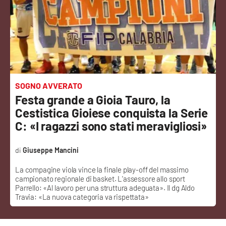
Sanità
Sport
Cultura
Podcast
SOGNO AVVERATO
Festa grande a Gioia Tauro, la
Meteo
Cestistica Gioiese conquista la Serie
C: «I ragazzi sono stati meravigliosi»
Editoriali
Giuseppe Mancini
La compagine viola vince la finale play-off del massimo
VIDEO
campionato regionale di basket. L'assessore allo sport
Parrello: «Al lavoro per una struttura adeguata». Il dg Aldo
Ambiente
Travia: «La nuova categoria va rispettata»
Cronaca