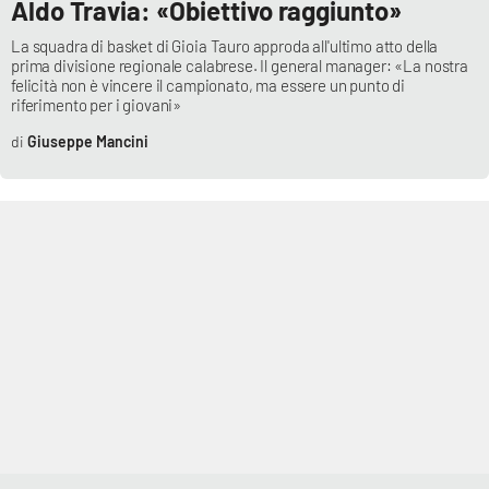
Aldo Travia: «Obiettivo raggiunto»
La squadra di basket di Gioia Tauro approda all'ultimo atto della
prima divisione regionale calabrese. Il general manager: «La nostra
EDIZIONI
LOCALI
felicità non è vincere il campionato, ma essere un punto di
riferimento per i giovani»
Catanzaro
Giuseppe Mancini
Crotone
Vibo Valentia
Reggio Calabria
Cosenza
Lamezia Terme