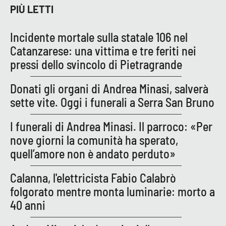
PROGETTI
SPECIALI
PIÙ LETTI
Buona Sanità Calabria
Incidente mortale sulla statale 106 nel
Catanzarese: una vittima e tre feriti nei
pressi dello svincolo di Pietragrande
LA
CALABRIAVISIONE
Donati gli organi di Andrea Minasi, salverà
Destinazioni
sette vite. Oggi i funerali a Serra San Bruno
Eventi
I funerali di Andrea Minasi. Il parroco: «Per
nove giorni la comunità ha sperato,
Food
quell’amore non è andato perduto»
Storie
Calanna, l'elettricista Fabio Calabrò
folgorato mentre monta luminarie: morto a
40 anni
LAC
NETWORK