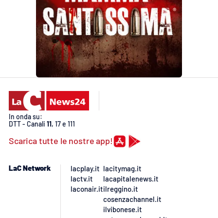
APP
Android
Apple
In onda su:
DTT - Canali
11
, 17 e 111
Scarica tutte le nostre app!
LaC Network
lacplay.it
lacitymag.it
lactv.it
lacapitalenews.it
laconair.it
ilreggino.it
cosenzachannel.it
ilvibonese.it