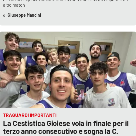
altro match
Parchi Marini Calabria
Giuseppe Mancini
Leggendo Alvaro insieme
Imprese Di Calabria
Le perfidie di Antonella Grippo
Venti di comunicazione
STREAMING
LaC TV
TRAGUARDI IMPORTANTI
LaC Network
La Cestistica Gioiese vola in finale per il
terzo anno consecutivo e sogna la C.
LaC OnAir