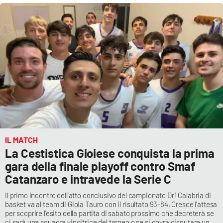
Cultura
Economia e Lavoro
Politica
Sanità
Società
IL MATCH
Sport
La Cestistica Gioiese conquista la prima
gara della finale playoff contro Smaf
Catanzaro e intravede la Serie C
RUBRICHE
Il primo incontro dell’atto conclusivo del campionato Dr1 Calabria di
basket va al team di Gioia Tauro con il risultato 93-84. Cresce l’attesa
Good Morning Vietnam
per scoprire l'esito della partita di sabato prossimo che decreterà se
ci sarà una squadra vincitrice del torneo o se si dovrà disputare un