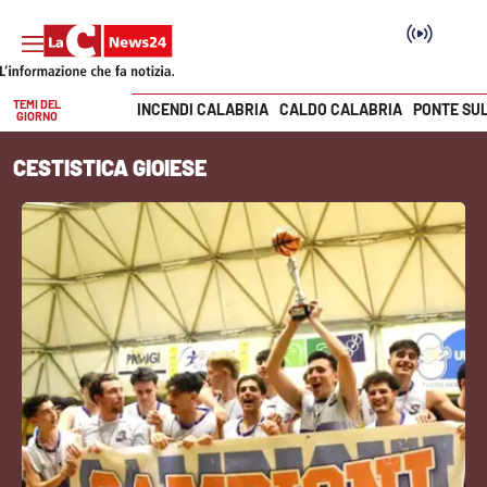
TEMI DEL
INCENDI CALABRIA
CALDO CALABRIA
PONTE SU
GIORNO
Vai
CESTISTICA GIOIESE
SEZIONI
Cronaca
Politica
Attualità
Economia e lavoro
Italia Mondo