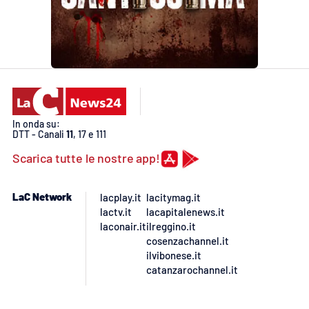
Lacplay.it
Lactv.it
Laconair.it
Lacitymag.it
In onda su:
DTT - Canali
11
, 17 e 111
Lacapitalenews.it
Scarica tutte le nostre app!
Ilreggino.it
LaC Network
lacplay.it
lacitymag.it
lactv.it
lacapitalenews.it
Cosenzachannel.it
laconair.it
ilreggino.it
cosenzachannel.it
Ilvibonese.it
ilvibonese.it
catanzarochannel.it
Catanzarochannel.it