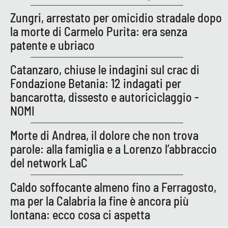
Zungri, arrestato per omicidio stradale dopo
la morte di Carmelo Purita: era senza
EDIZIONI
LOCALI
patente e ubriaco
Catanzaro
Catanzaro, chiuse le indagini sul crac di
Fondazione Betania: 12 indagati per
Crotone
bancarotta, dissesto e autoriciclaggio -
NOMI
Vibo Valentia
Morte di Andrea, il dolore che non trova
Reggio Calabria
parole: alla famiglia e a Lorenzo l’abbraccio
del network LaC
Cosenza
Caldo soffocante almeno fino a Ferragosto,
Lamezia Terme
ma per la Calabria la fine è ancora più
lontana: ecco cosa ci aspetta