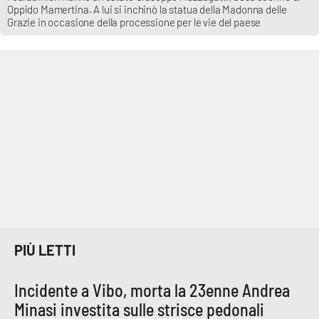
Oppido Mamertina. A lui si inchinò la statua della Madonna delle
Parchi Marini Calabria
Grazie in occasione della processione per le vie del paese
Leggendo Alvaro insieme
Imprese Di Calabria
Le perfidie di Antonella Grippo
Venti di comunicazione
STREAMING
LaC TV
PIÙ LETTI
LaC Network
Incidente a Vibo, morta la 23enne Andrea
Minasi investita sulle strisce pedonali
LaC OnAir