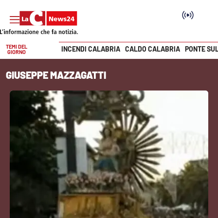
TEMI DEL
INCENDI CALABRIA
CALDO CALABRIA
PONTE SU
GIORNO
Vai
GIUSEPPE MAZZAGATTI
SEZIONI
Cronaca
Politica
Attualità
Economia e lavoro
Italia Mondo