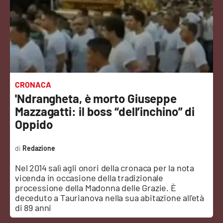
Sanità
Sport
Cultura
Podcast
CRONACA
'Ndrangheta, è morto Giuseppe
Meteo
Mazzagatti: il boss “dell’inchino” di
Oppido
Editoriali
Redazione
Nel 2014 salì agli onori della cronaca per la nota
VIDEO
vicenda in occasione della tradizionale
processione della Madonna delle Grazie. È
Ambiente
deceduto a Taurianova nella sua abitazione all'età
di 89 anni
Cronaca