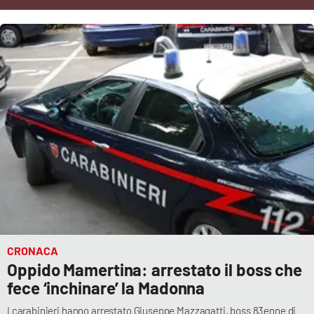
Cultura
Economia e Lavoro
Politica
Sanità
Società
Sport
CRONACA
RUBRICHE
Oppido Mamertina: arrestato il boss che
fece ‘inchinare’ la Madonna
Good Morning Vietnam
I carabinieri hanno arrestato Giuseppe Mazzagatti, boss 83enne di