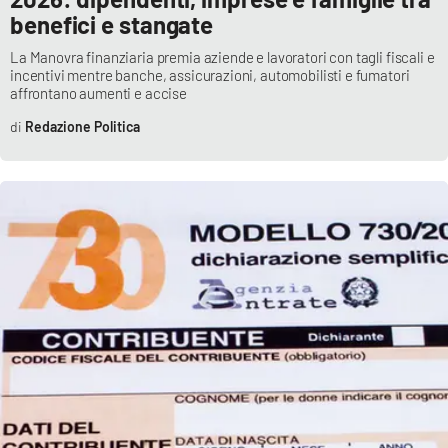
PROGETTI
SPECIALI
benefici e stangate
Buona Sanità Calabria
La Manovra finanziaria premia aziende e lavoratori con tagli fiscali e
incentivi mentre banche, assicurazioni, automobilisti e fumatori
affrontano aumenti e accise
LA
Redazione Politica
CALABRIAVISIONE
Destinazioni
Eventi
Food
Storie
LAC
NETWORK