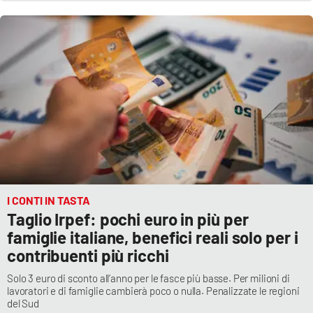
Parchi Marini Calabria
Leggendo Alvaro insieme
Imprese Di Calabria
Le perfidie di Antonella Grippo
Venti di comunicazione
I CONTI IN TASTA
STREAMING
Taglio Irpef: pochi euro in più per
famiglie italiane, benefici reali solo per i
LaC TV
contribuenti più ricchi
LaC Network
Solo 3 euro di sconto all’anno per le fasce più basse. Per milioni di
lavoratori e di famiglie cambierà poco o nulla. Penalizzate le regioni
del Sud
LaC OnAir