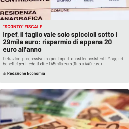
Lacplay.it
Lactv.it
“SCONTO” FISCALE
Laconair.it
Irpef, il taglio vale solo spiccioli sotto i
29mila euro: risparmio di appena 20
Lacitymag.it
euro all’anno
Detrazioni progressive ma per importi quasi inconsistenti. Maggiori
Lacapitalenews.it
benefici per i redditi oltre i 45mila euro (fino a 440 euro)
Redazione Economia
Ilreggino.it
Cosenzachannel.it
Ilvibonese.it
Catanzarochannel.it