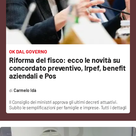
Sanità
Sport
Cultura
Podcast
OK DAL GOVERNO
Riforma del fisco: ecco le novità su
Meteo
concordato preventivo, Irpef, benefit
aziendali e Pos
Editoriali
Carmelo Idà
Il Consiglio dei ministri approva gli ultimi decreti attuativi.
VIDEO
Subito le semplificazioni per famiglie e imprese. Tutti i dettagli
Ambiente
Cronaca