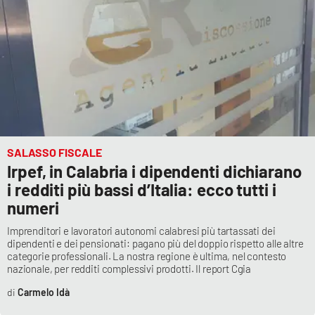
Cultura
Economia e Lavoro
Politica
Sanità
SALASSO FISCALE
Irpef, in Calabria i dipendenti dichiarano
Società
i redditi più bassi d’Italia: ecco tutti i
numeri
Sport
Imprenditori e lavoratori autonomi calabresi più tartassati dei
dipendenti e dei pensionati: pagano più del doppio rispetto alle altre
categorie professionali. La nostra regione è ultima, nel contesto
RUBRICHE
nazionale, per redditi complessivi prodotti. Il report Cgia
Good Morning Vietnam
Carmelo Idà