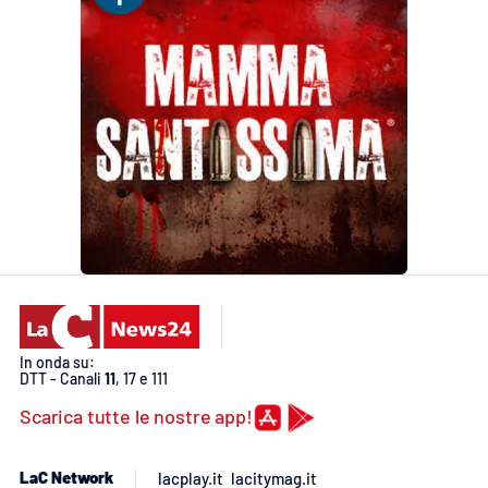
In onda su:
DTT - Canali
11
, 17 e 111
Scarica tutte le nostre app!
LaC Network
lacplay.it
lacitymag.it