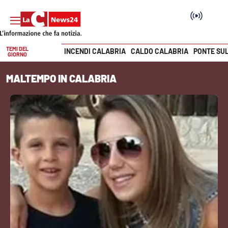
TEMI DEL
INCENDI CALABRIA
CALDO CALABRIA
PONTE SU
GIORNO
Vai
MALTEMPO IN CALABRIA
SEZIONI
Cronaca
Politica
Attualità
Economia e lavoro
Italia Mondo