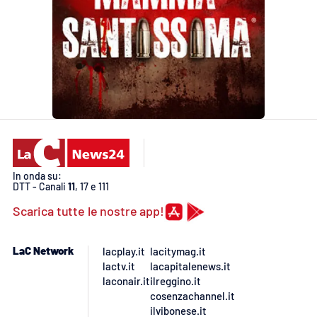
In onda su:
DTT - Canali
11
, 17 e 111
Scarica tutte le nostre app!
LaC Network
lacplay.it
lacitymag.it
lactv.it
lacapitalenews.it
laconair.it
ilreggino.it
cosenzachannel.it
ilvibonese.it