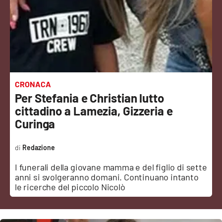
Sanità
Sport
Cultura
Podcast
CRONACA
Per Stefania e Christian lutto
Meteo
cittadino a Lamezia, Gizzeria e
Curinga
Editoriali
Redazione
I funerali della giovane mamma e del figlio di sette
VIDEO
anni si svolgeranno domani. Continuano intanto
le ricerche del piccolo Nicolò
Ambiente
Cronaca