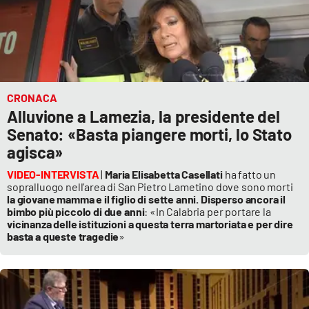
Cultura
Economia e Lavoro
CRONACA
Politica
Alluvione a Lamezia, la presidente del
Senato: «Basta piangere morti, lo Stato
Sanità
agisca»
Società
VIDEO-INTERVISTA
|
Maria Elisabetta Casellati
ha fatto un
sopralluogo nell’area di San Pietro Lametino dove sono morti
la giovane mamma e il figlio di sette anni.
Disperso ancora il
Sport
bimbo più piccolo di due anni
: «In Calabria per portare la
vicinanza delle istituzioni a questa terra martoriata e per dire
basta a queste tragedie
»
RUBRICHE
Good Morning Vietnam