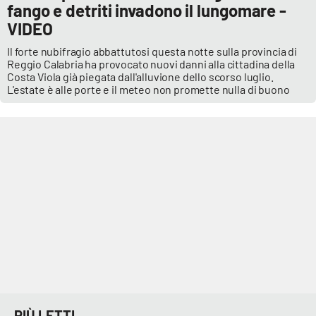
fango e detriti invadono il lungomare -
VIDEO
Il forte nubifragio abbattutosi questa notte sulla provincia di
Reggio Calabria ha provocato nuovi danni alla cittadina della
Costa Viola già piegata dall'alluvione dello scorso luglio.
L'estate è alle porte e il meteo non promette nulla di buono
PIÙ LETTI