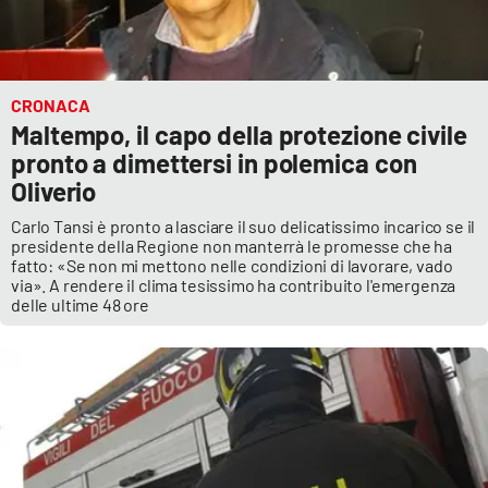
Lacplay.it
Lactv.it
CRONACA
Laconair.it
Maltempo, il capo della protezione civile
pronto a dimettersi in polemica con
Lacitymag.it
Oliverio
Carlo Tansi è pronto a lasciare il suo delicatissimo incarico se il
Lacapitalenews.it
presidente della Regione non manterrà le promesse che ha
fatto: «Se non mi mettono nelle condizioni di lavorare, vado
Ilreggino.it
via». A rendere il clima tesissimo ha contribuito l'emergenza
delle ultime 48 ore
Cosenzachannel.it
Ilvibonese.it
Catanzarochannel.it