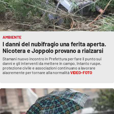
EDIZIONI
LOCALI
Catanzaro
AMBIENTE
I danni del nubifragio una ferita aperta.
Crotone
Nicotera e Joppolo provano a rialzarsi
Vibo Valentia
Stamani nuovo incontro in Prefettura per fare il punto sui
danni e gli interventi da mettere in campo. Intanto ruspe,
protezione civile e associazioni continuano a lavorare
Reggio Calabria
alacremente per tornare alla normalità
VIDEO-FOTO
Cosenza
Lamezia Terme