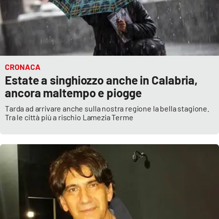
PROGETTI
SPECIALI
Buona Sanità Calabria
LA
CALABRIAVISIONE
CRONACA
Estate a singhiozzo anche in Calabria,
Destinazioni
ancora maltempo e piogge
Tarda ad arrivare anche sulla nostra regione la bella stagione.
Eventi
Tra le città più a rischio Lamezia Terme
Food
Storie
LAC
NETWORK