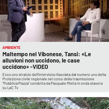
Parchi Marini Calabria
Leggendo Alvaro insieme
Imprese Di Calabria
Le perfidie di Antonella Grippo
AMBIENTE
Maltempo nel Vibonese, Tansi: «Le
Venti di comunicazione
alluvioni non uccidono, le case
uccidono» -VIDEO
STREAMING
Ecco uno stralcio dell’intervista rilasciata dal numero uno della
Protezione civile regionale nel corso della trasmissione
LaC TV
“Pubblica Piazza” condotta da Pasquale Motta in onda stasera
su LaC Tv
LaC Network
LaC OnAir